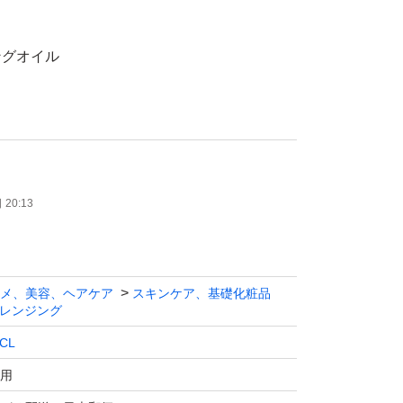
ングオイル
キンケア ファンケル メイク落とし
箱から出して中身のみ発送する場合があります
20:13
メ、美容、ヘアケア
スキンケア、基礎化粧品
レンジング
CL
用