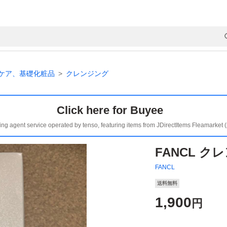
ケア、基礎化粧品
クレンジング
Click here for Buyee
ing agent service operated by tenso, featuring items from JDirectItems Fleamarket 
FANCL ク
FANCL
送料無料
1,900
円