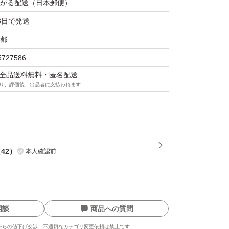
がる配送（日本郵便）
3日で発送
都
5727586
マは全品送料無料・匿名配送
り、評価後、出品者に支払われます
（
42
）
本人確認前
相談
商品への質問
からの値下げ交渉、不適切なカテゴリ変更依頼は禁止です