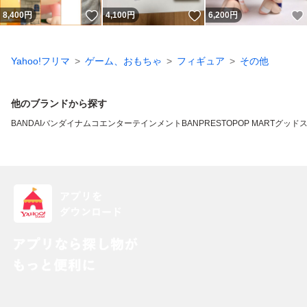
いいね！
いいね！
8,400
円
4,100
円
6,200
円
Yahoo!フリマ
ゲーム、おもちゃ
フィギュア
その他
他のブランドから探す
BANDAI
バンダイナムコエンターテインメント
BANPRESTO
POP MART
グッド