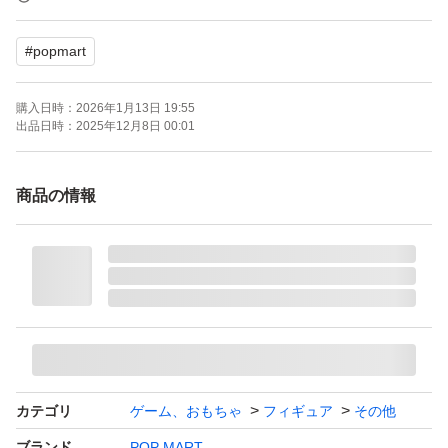
#
popmart
【発送方法】
ゆうパケットプラス
購入日時：
2026年1月13日 19:55
出品日時：
2025年12月8日 00:01
箱は綺麗に開けれませんでしたので､ご希望の方のみお付
けします。
商品の情報
ーーーーーーーーーーーーーーーーーーーーーーーー
個別に送料がかかってしまう為､バラ売りご希望の方は3
千円とさせていただきます。
ーーーーーーーーーーーーーーーーーーーーーーーー
カテゴリ
ゲーム、おもちゃ
フィギュア
その他
ブランド
POP MART