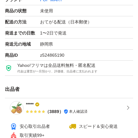
POP MART インスティンクトイ
商品の状態
未使用
フィギュア
配送の方法
おてがる配送（日本郵便）
発送までの日数
1〜2日で発送
発送元の地域
静岡県
商品ID
z524865190
Yahoo!フリマは全品送料無料・匿名配送
代金は運営が一旦預かり、評価後、出品者に支払われます
出品者
*****
（
3889
）
本人確認済
安心取引出品者
スピード＆安心発送
取引実績99+