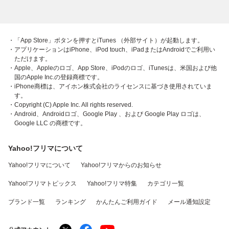
・「App Store」ボタンを押すとiTunes （外部サイト）が起動します。
・アプリケーションはiPhone、iPod touch、iPadまたはAndroidでご利用い
ただけます。
・Apple、Appleのロゴ、App Store、iPodのロゴ、iTunesは、米国および他
国のApple Inc.の登録商標です。
・iPhone商標は、アイホン株式会社のライセンスに基づき使用されていま
す。
・Copyright (C) Apple Inc. All rights reserved.
・Android、Androidロゴ、Google Play 、および Google Play ロゴは、
Google LLC の商標です。
Yahoo!フリマについて
Yahoo!フリマについて
Yahoo!フリマからのお知らせ
Yahoo!フリマトピックス
Yahoo!フリマ特集
カテゴリ一覧
ブランド一覧
ランキング
かんたんご利用ガイド
メール通知設定