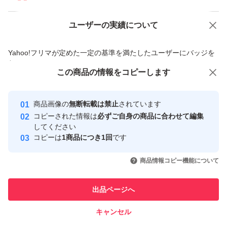
ユーザーの実績について
価格の相談
商品への質問
商品への質問からの値下げ交渉、不適切なカテゴリ変更依頼は禁止です
Yahoo!フリマが定めた一定の基準を満たしたユーザーにバッジを
付与しています
この商品をみている人にオススメ
この商品の情報をコピーします
安心取引出品者
Yahoo!フリマの基準をクリアした安
安心取引出品者
商品画像の
無断転載は禁止
されています
心・安全なユーザーです
コピーされた情報は
必ずご自身の商品に合わせて編集
取引実績
してください
コピーは
1商品につき1回
です
このユーザーはYahoo!フリマの取
取引実績◯+
いいね！
いいね！
4,800
円
5,700
円
2,200
円
引を完了させた実績があります
商品情報コピー機能について
このユーザーは他フリマサービス
他フリマ実績◯+
出品ページへ
での取引実績があります
キャンセル
スピード&安心発送