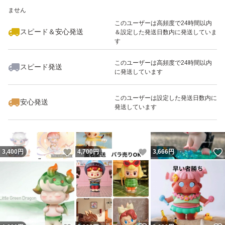
いいね！
いいね！
1,500
※このバッジは実績に基づく表示であり、発送を保証しているものではあり
円
1,688
円
700
円
ません
このユーザーは高頻度で24時間以内
スピード＆安心発送
＆設定した発送日数内に発送していま
す
このユーザーは高頻度で24時間以内
スピード発送
に発送しています
いいね！
いいね！
1,980
円
5,980
円
1,900
円
このユーザーは設定した発送日数内に
安心発送
発送しています
いいね！
いいね！
3,400
円
4,700
円
3,666
円