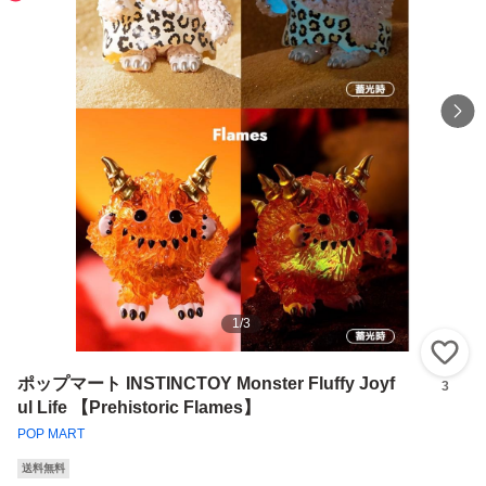
1
/
3
い
ポップマート INSTINCTOY Monster Fluffy Joyf
3
ul Life 【Prehistoric Flames】
POP MART
送料無料