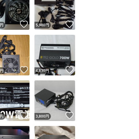
！
いいね！
いいね！
円
5,980
円
ユーザーの実績について
！
いいね！
いいね！
円
4,630
円
o!フリマが定めた一定の基準を満たしたユーザーにバッジを付与しています
出品者
この商品の情報をコピーします
取引出品者
Yahoo!フリマの基準をクリアした安心・安全なユーザーです
！
いいね！
いいね！
商品画像の
無断転載は禁止
されています
円
3,800
円
コピーされた情報は
必ずご自身の商品に合わせて編集
してください
コピーは
1商品につき1回
です
実績◯+
このユーザーはYahoo!フリマの取引を完了させた実績があり