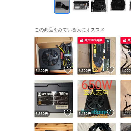
この商品をみている人にオススメ
最大10%対象
最
いいね！
いいね
3,400
円
3,500
円
4,000
いいね！
いいね
3,550
円
3,430
円
4,444