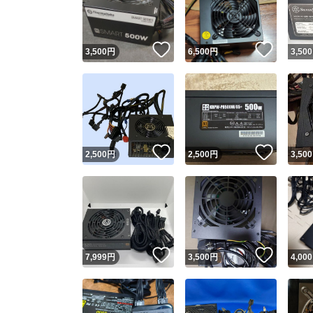
他フ
いいね！
いいね
3,500
円
6,500
円
3,500
スピード
※このバッ
スピ
いいね！
いいね
2,500
円
2,500
円
3,500
スピ
安心
いいね！
いいね
7,999
円
3,500
円
4,000