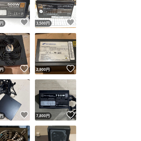
商品情報コピー機
リマ実績◯+
このユーザーは他フリマサービスでの取引実績があります
！
いいね！
いいね！
円
3,500
円
出品ページへ
&安心発送
キャンセル
ジは実績に基づく表示であり、発送を保証しているものではありません
このユーザーは高頻度で24時間以内＆設定した発送日数内に
ード＆安心発送
ます
！
いいね！
いいね！
円
2,900
円
ード発送
このユーザーは高頻度で24時間以内に発送しています
発送
このユーザーは設定した発送日数内に発送しています
！
いいね！
いいね！
円
7,800
円