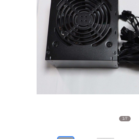
1
/
7