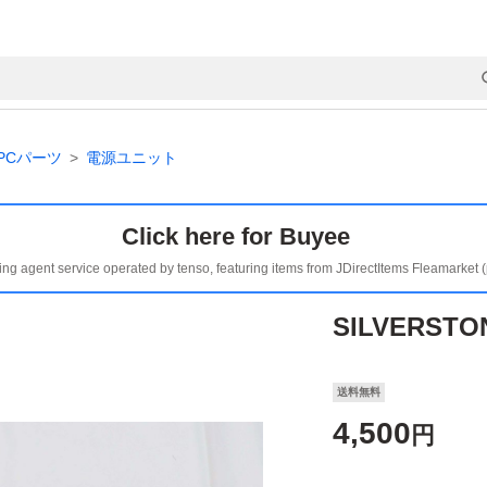
PCパーツ
電源ユニット
Click here for Buyee
ing agent service operated by tenso, featuring items from JDirectItems Fleamarket 
SILVERSTO
送料無料
4,500
円