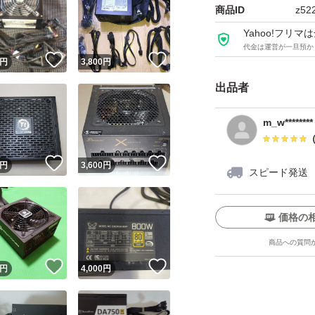
商品ID
z52
CPU Ryzen3 2400
Yahoo!フリ
ビデオカード RADEO
代金は運営が一旦預か
！
いいね！
いいね！
円
3,800
円
出品者
m_w********
！
いいね！
いいね！
円
3,600
円
スピード発送
価格の
商品への質問
！
いいね！
いいね！
円
4,000
円