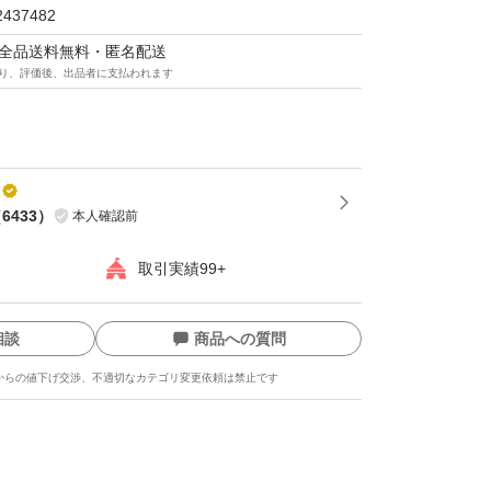
2437482
G
マは全品送料無料・匿名配送
N RX470
り、評価後、出品者に支払われます
（
6433
）
本人確認前
取引実績99+
相談
商品への質問
からの値下げ交渉、不適切なカテゴリ変更依頼は禁止です