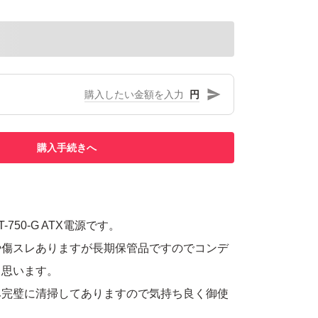
円
購入手続きへ
ST-750-G ATX電源です。
や傷スレありますが長期保管品ですのでコンデ
と思います。
み完璧に清掃してありますので気持ち良く御使
。