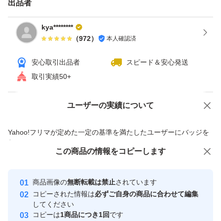
出品者
・Windows Millennium Edition CD-ROM
・正規のプロダクトキーラベル付き CD ケース
kya********
・各種マニュアル類
（
972
）
本人確認済
・オリジナルパッケージ箱
安心取引出品者
スピード＆安心発送
取引実績50+
●注意事項：
このOSは現代のハードウェアやソフトウェアとの互換
ユーザーの実績について
価格の相談
商品への質問
性、セキュリティに問題が生じる可能性があります。テク
商品への質問からの値下げ交渉、不適切なカテゴリ変更依頼は禁止です
ニカルスキルをお持ちの方のみ、入札をお願いいたしま
Yahoo!フリマが定めた一定の基準を満たしたユーザーにバッジを
付与しています
す。OSのインストールには技術的な知識が必要です。設
この商品をみている人にオススメ
この商品の情報をコピーします
安心取引出品者
定や作業を自力で行える方のみご入札ください。
Yahoo!フリマの基準をクリアした安
安心取引出品者
商品画像の
無断転載は禁止
されています
心・安全なユーザーです
●発送方法：ゆうパック
コピーされた情報は
必ずご自身の商品に合わせて編集
取引実績
してください
コピーは
1商品につき1回
です