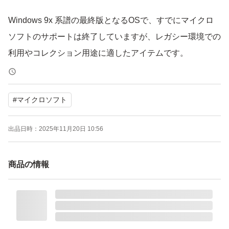
Windows 9x 系譜の最終版となるOSで、すでにマイクロ
ソフトのサポートは終了していますが、レガシー環境での
利用やコレクション用途に適したアイテムです。
●セットアップに必要な情報：
#
マイクロソフト
・インストールするPCがMicrosoftのシステム要件を満た
していることをご確認ください。
出品日時：
2025年11月20日 10:56
・Windows Millennium Editionは、PC/AT互換機にのみ対
応しています（NEC PC-98シリーズには対応していませ
商品の情報
ん）。
・アカデミック版ではないため、法人のお客様でも安心し
て商用利用が可能です。