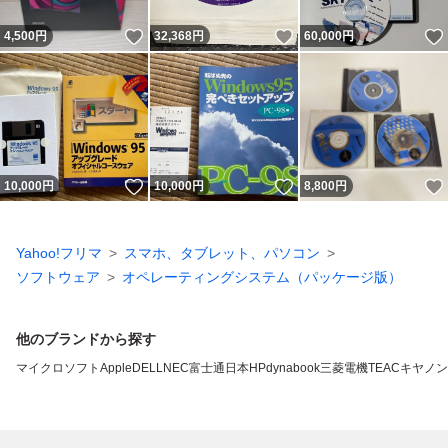
いいね！
いいね！
4,500
円
32,368
円
60,000
円
いいね！
いいね！
10,000
円
10,000
円
8,800
円
Yahoo!フリマ
スマホ、タブレット、パソコン
ソフトウェア
オペレーティングシステム（パッケージ版）
他のブランドから探す
マイクロソフト
Apple
DELL
NEC
富士通
日本HP
dynabook
三菱電機
TEAC
キヤノン