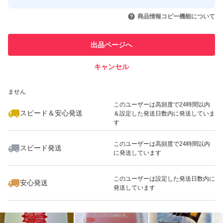
このユーザーはYahoo!フリマの取
取引実績◯+
いいね！
いいね！
14,500
円
6,979
円
28,864
円
引を完了させた実績があります
商品情報コピー機能について
最大10%対象
このユーザーは他フリマサービス
他フリマ実績◯+
出品ページへ
での取引実績があります
キャンセル
スピード&安心発送
いいね！
いいね！
5,500
※このバッジは実績に基づく表示であり、発送を保証しているものではあり
円
12,928
円
29,430
円
ません
このユーザーは高頻度で24時間以内
スピード＆安心発送
＆設定した発送日数内に発送していま
す
このユーザーは高頻度で24時間以内
スピード発送
に発送しています
いいね！
いいね！
27,520
円
16,800
円
389
円
このユーザーは設定した発送日数内に
安心発送
発送しています