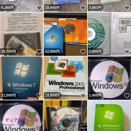
いいね！
いいね！
6,288
円
18,940
円
3,883
円
いいね！
いいね！
29,700
円
12,000
円
1,000
円
いいね！
いいね！
21,500
円
19,999
円
1,400
円