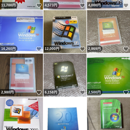
いいね！
いいね！
11,700
円
4,573
円
4,000
円
いいね！
いいね！
16,260
円
12,000
円
2,969
円
いいね！
いいね！
2,980
円
6,158
円
2,500
円