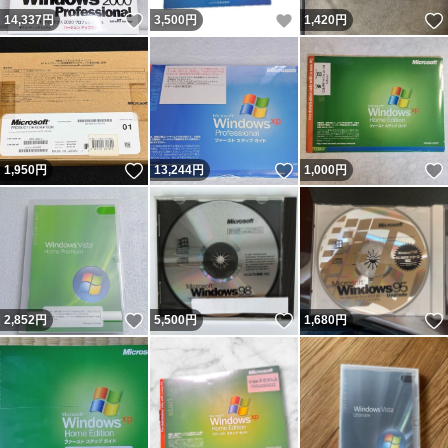
いいね！
いいね！
14,337
円
3,500
円
1,420
円
いいね！
いいね！
1,950
円
13,244
円
1,000
円
いいね！
いいね！
2,852
円
5,500
円
1,680
円