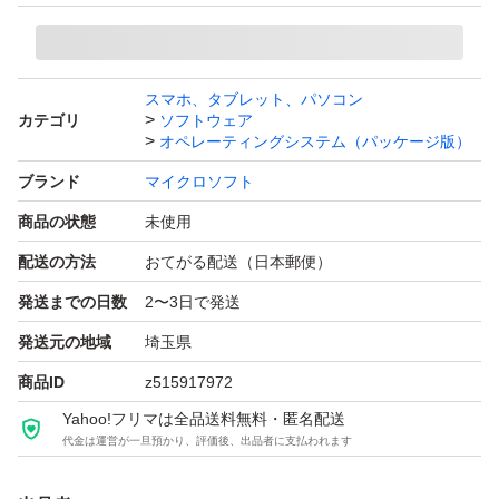
●状態について：
パッケージを覆うシュリンクフィルム未開封、未使用品で
す。約25年前のソフトウェアであり、未開封のまま現存
スマホ、タブレット、パソコン
する希少な状態です。
カテゴリ
ソフトウェア
オペレーティングシステム（パッケージ版）
ブランド
マイクロソフト
●ライセンス認証不要：
オンラインアクティベーション導入以前の製品のため、面
商品の状態
未使用
倒なライセンス認証手続きは不要です。
配送の方法
おてがる配送（日本郵便）
発送までの日数
2〜3日で発送
●サポート終了製品に関するリスク：
発送元の地域
埼玉県
サポート終了に伴うセキュリティリスクを理解の上、ご入
商品ID
z515917972
札ください。
Yahoo!フリマは全品送料無料・匿名配送
代金は運営が一旦預かり、評価後、出品者に支払われます
●内容物：