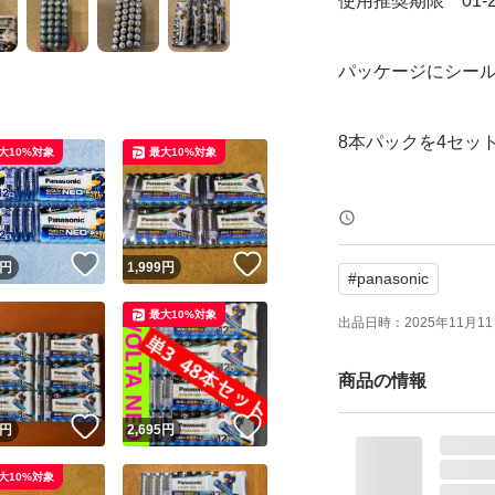
使用推奨期限 01-2
パッケージにシー
8本パックを4セッ
大10%対象
最大10%対象
！
いいね！
いいね！
円
1,999
円
#
panasonic
最大10%対象
出品日時：
2025年11月11日
商品の情報
！
いいね！
いいね！
円
2,695
円
大10%対象