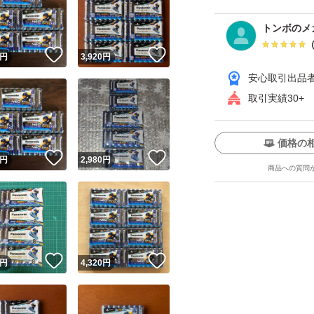
トンボのメ
！
いいね！
いいね！
円
3,920
円
安心取引出品
取引実績30+
価格の
ユーザーの実績について
！
いいね！
いいね！
円
2,980
円
商品への質問
o!フリマが定めた一定の基準を満たしたユーザーにバッジを付与しています
出品者
この商品の情報をコピーします
取引出品者
Yahoo!フリマの基準をクリアした安心・安全なユーザーです
！
いいね！
いいね！
商品画像の
無断転載は禁止
されています
円
4,320
円
コピーされた情報は
必ずご自身の商品に合わせて編集
してください
コピーは
1商品につき1回
です
実績◯+
このユーザーはYahoo!フリマの取引を完了させた実績があり