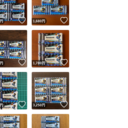
商品情報コピー機
リマ実績◯+
このユーザーは他フリマサービスでの取引実績があります
！
いいね！
いいね！
円
1,680
円
出品ページへ
&安心発送
キャンセル
ジは実績に基づく表示であり、発送を保証しているものではありません
このユーザーは高頻度で24時間以内＆設定した発送日数内に
ード＆安心発送
ます
！
いいね！
いいね！
円
1,780
円
ード発送
このユーザーは高頻度で24時間以内に発送しています
発送
このユーザーは設定した発送日数内に発送しています
！
いいね！
いいね！
円
3,250
円