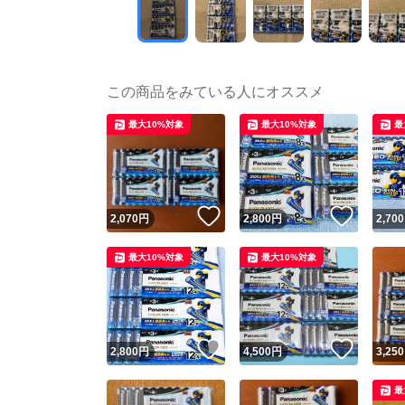
この商品をみている人にオススメ
最大10%対象
最大10%対象
最
いいね！
いいね
2,070
円
2,800
円
2,700
最大10%対象
最大10%対象
いいね！
いいね
2,800
円
4,500
円
3,250
最