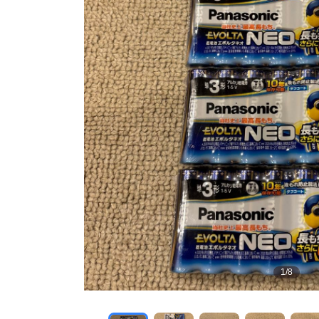
1
/
8