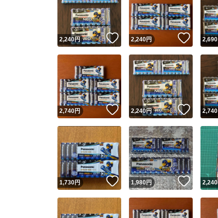
いいね！
いいね
2,240
円
2,240
円
2,690
いいね！
いいね
2,740
円
2,240
円
2,740
Yaho
安心取引
安心
いいね！
いいね
1,730
円
1,980
円
2,240
取引実績
取引