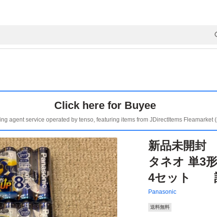
Click here for Buyee
ing agent service operated by tenso, featuring items from JDirectItems Fleamarket 
新品未開封 
タネオ 単3形 
4セット 計
Panasonic
送料無料