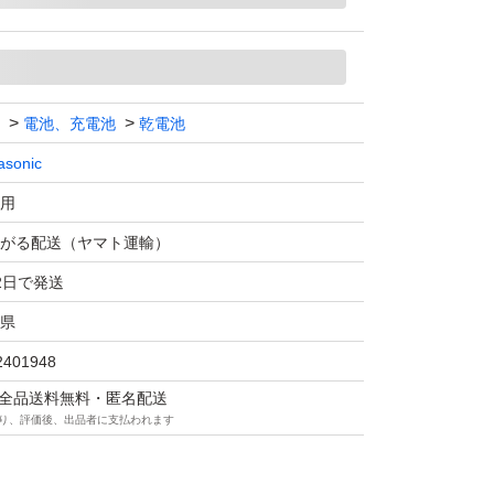
電池、充電池
乾電池
asonic
用
がる配送（ヤマト運輸）
2日で発送
県
2401948
マは全品送料無料・匿名配送
り、評価後、出品者に支払われます