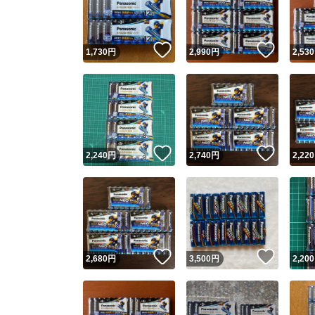
他フ
いいね！
いいね
1,730
円
2,990
円
2,530
スピード
※このバッ
スピ
いいね！
いいね
2,240
円
2,740
円
2,220
スピ
安心
いいね！
いいね
2,680
円
3,500
円
2,200