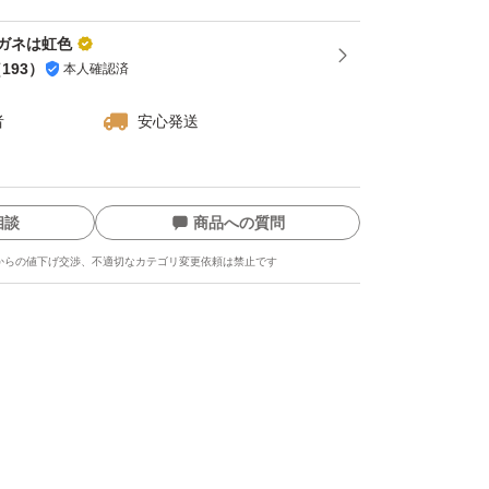
ガネは虹色
（
193
）
本人確認済
者
安心発送
相談
商品への質問
からの値下げ交渉、不適切なカテゴリ変更依頼は禁止です
ます