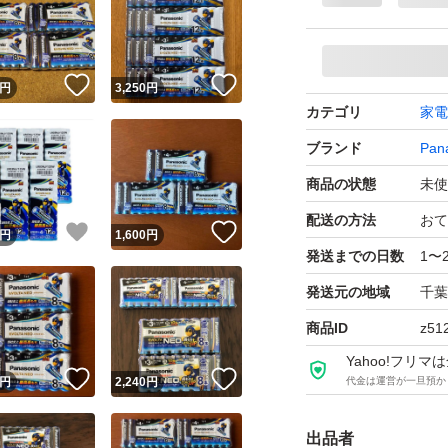
！
いいね！
いいね！
円
3,250
円
カテゴリ
家電
ブランド
Pan
商品の状態
未使
配送の方法
おて
！
いいね！
いいね！
円
1,600
円
発送までの日数
1〜
発送元の地域
千葉
商品ID
z51
Yahoo!フリ
！
いいね！
いいね！
円
2,240
円
代金は運営が一旦預か
出品者