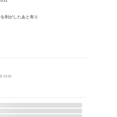
031
ルを剥がしたあと有り
ト
 23:02