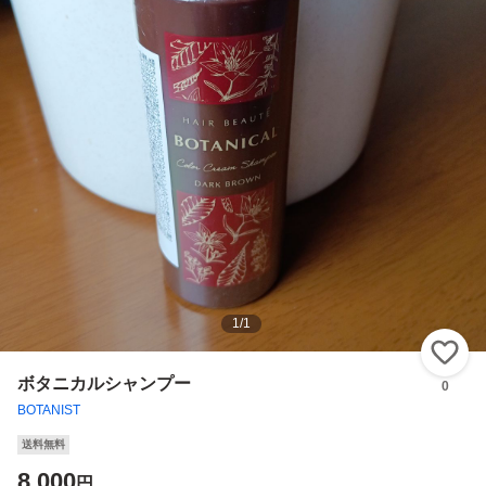
1
/
1
い
ボタニカルシャンプー
0
BOTANIST
送料無料
8,000
円