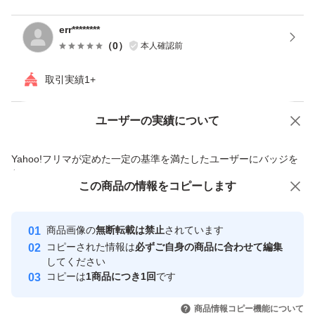
err********
（
0
）
本人確認前
取引実績1+
ユーザーの実績について
価格の相談
商品への質問
商品への質問からの値下げ交渉、不適切なカテゴリ変更依頼は禁止です
Yahoo!フリマが定めた一定の基準を満たしたユーザーにバッジを
付与しています
この商品をみている人にオススメ
この商品の情報をコピーします
安心取引出品者
Yahoo!フリマの基準をクリアした安
安心取引出品者
商品画像の
無断転載は禁止
されています
心・安全なユーザーです
コピーされた情報は
必ずご自身の商品に合わせて編集
取引実績
してください
コピーは
1商品につき1回
です
このユーザーはYahoo!フリマの取
取引実績◯+
いいね！
いいね！
3,150
円
5,900
円
4,450
円
引を完了させた実績があります
商品情報コピー機能について