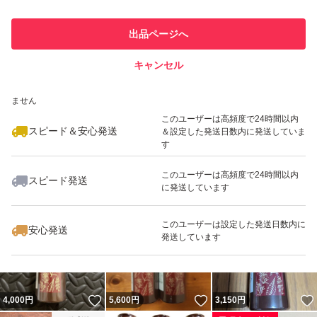
このユーザーは他フリマサービス
他フリマ実績◯+
出品ページへ
での取引実績があります
キャンセル
スピード&安心発送
いいね！
いいね！
4,600
※このバッジは実績に基づく表示であり、発送を保証しているものではあり
円
3,299
円
4,610
円
ません
このユーザーは高頻度で24時間以内
スピード＆安心発送
＆設定した発送日数内に発送していま
す
このユーザーは高頻度で24時間以内
スピード発送
に発送しています
いいね！
いいね！
8,888
円
4,600
円
8,480
円
このユーザーは設定した発送日数内に
安心発送
発送しています
いいね！
いいね！
4,000
円
5,600
円
3,150
円