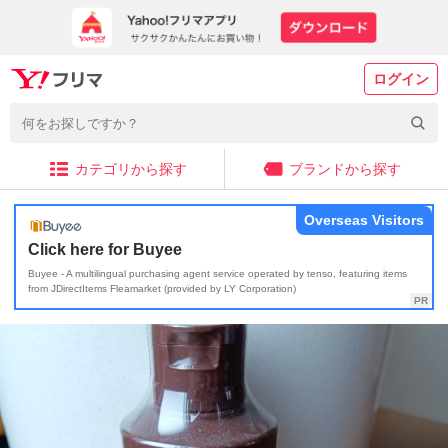
ログイン
カテゴリから探す
ブランドから探す
Overseas Visitors
Click here for Buyee
Buyee - A multilingual purchasing agent service operated by tenso, featuring items
from JDirectItems Fleamarket (provided by LY Corporation)