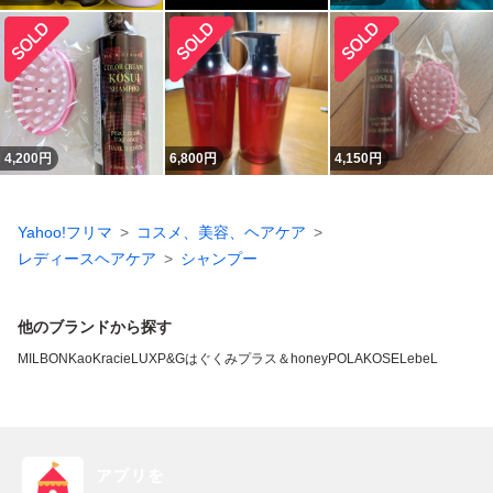
4,200
円
6,800
円
4,150
円
Yahoo!フリマ
コスメ、美容、ヘアケア
レディースヘアケア
シャンプー
他のブランドから探す
MILBON
Kao
Kracie
LUX
P&G
はぐくみプラス
＆honey
POLA
KOSE
LebeL