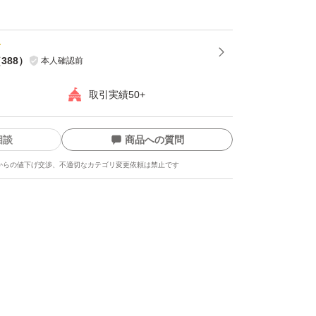
（
388
）
本人確認前
取引実績50+
相談
商品への質問
からの値下げ交渉、不適切なカテゴリ変更依頼は禁止です