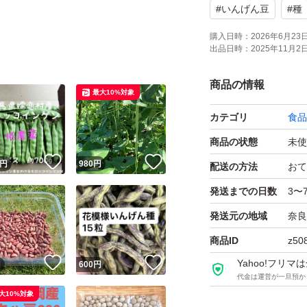
#
いんげん豆
#
種
購入日時：
2026年6月23日 
出品日時：
2025年11月2日 
商品の情報
最大10%対象
カテゴリ
食品
商品の状態
未使
！
いいね！
いいね！
円
980
円
配送の方法
おて
発送までの日数
3〜
発送元の地域
奈良
商品ID
z50
！
いいね！
いいね！
Yahoo!フリ
円
600
円
代金は運営が一旦預か
大10%対象