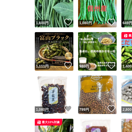
いいね！
いいね
1,600
円
1,080
円
649
最
いいね！
いいね
1,111
円
980
円
1,400
Yaho
安心取引
安心
いいね！
いいね
1,080
円
799
円
2,800
取引実績
最大10%対象
取引