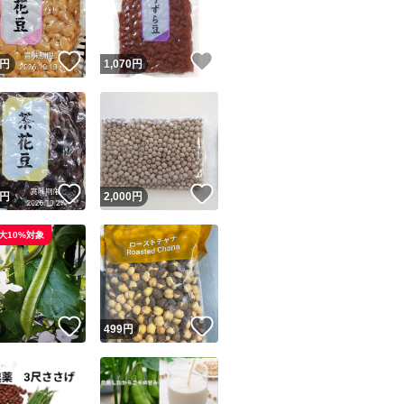
商品情報コピー機
リマ実績◯+
このユーザーは他フリマサービスでの取引実績があります
！
いいね！
いいね！
円
1,070
円
出品ページへ
&安心発送
キャンセル
ジは実績に基づく表示であり、発送を保証しているものではありません
このユーザーは高頻度で24時間以内＆設定した発送日数内に
ード＆安心発送
ます
！
いいね！
いいね！
円
2,000
円
ード発送
このユーザーは高頻度で24時間以内に発送しています
大10%対象
発送
このユーザーは設定した発送日数内に発送しています
！
いいね！
いいね！
円
499
円