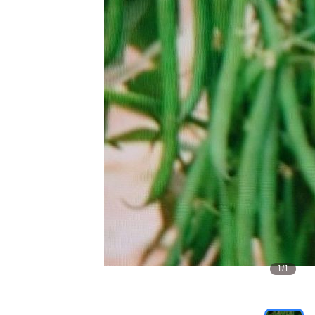
1
/
1