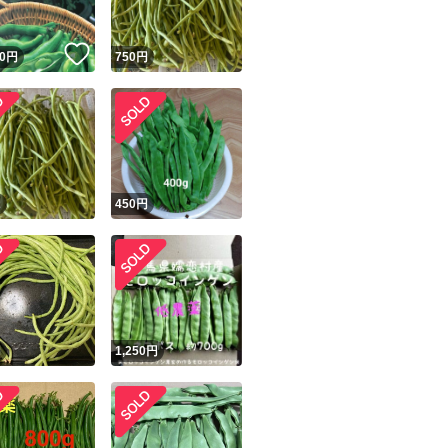
！
いいね！
0
円
750
円
円
450
円
円
1,250
円