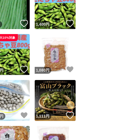
！
いいね！
いいね！
円
1,400
円
大10%対象
ユーザーの実績について
！
いいね！
いいね！
円
1,080
円
o!フリマが定めた一定の基準を満たしたユーザーにバッジを付与しています
出品者
この商品の情報をコピーします
取引出品者
Yahoo!フリマの基準をクリアした安心・安全なユーザーです
！
いいね！
いいね！
商品画像の
無断転載は禁止
されています
円
1,111
円
コピーされた情報は
必ずご自身の商品に合わせて編集
してください
コピーは
1商品につき1回
です
実績◯+
このユーザーはYahoo!フリマの取引を完了させた実績があり