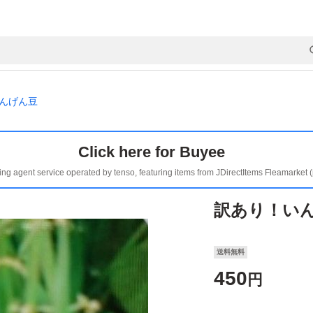
んげん豆
Click here for Buyee
ing agent service operated by tenso, featuring items from JDirectItems Fleamarket 
訳あり！いん
送料無料
450
円