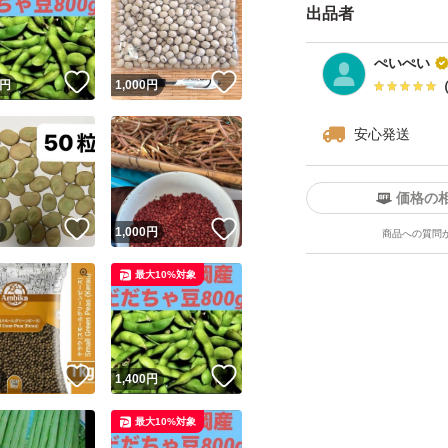
出品者
ぺいぺい
！
いいね！
いいね！
円
1,000
円
安心発送
価格の
！
いいね！
いいね！
円
1,000
円
商品への質問
最大10%対象
！
いいね！
いいね！
円
1,400
円
最大10%対象