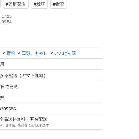
#
家庭菜園
#
栽培
#
野菜
17:23
09:54
野菜
豆類、もやし
いんげん豆
用
がる配送（ヤマト運輸）
7日で発送
県
8205586
マは全品送料無料・匿名配送
り、評価後、出品者に支払われます