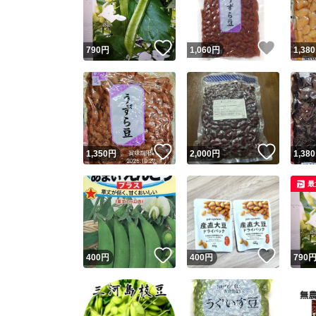
他フ
いいね！
いいね
790
円
1,060
円
1,380
スピード
※このバッ
スピ
いいね！
いいね
1,350
円
2,000
円
1,380
スピ
最
安心
いいね！
いいね
400
円
400
円
790