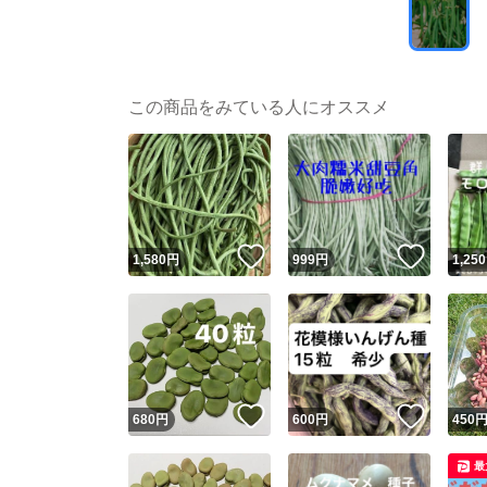
この商品をみている人にオススメ
いいね！
いいね
1,580
円
999
円
1,250
いいね！
いいね
680
円
600
円
450
最