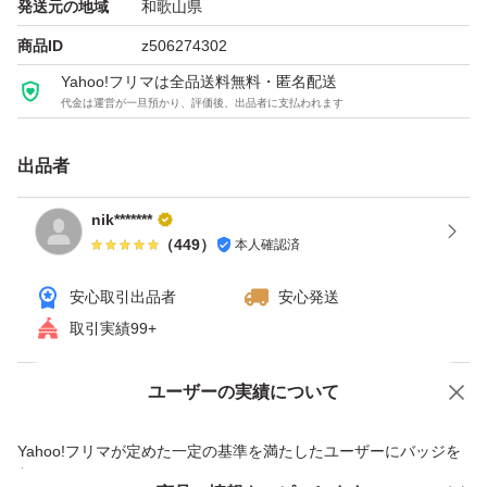
発送元の地域
和歌山県
外付け機材にてPCと接続できたことのみ確認しておりま
商品ID
z506274302
す。
Yahoo!フリマは全品送料無料・匿名配送
到着後の接続できるかも含め一切の保証はいたしかねます
代金は運営が一旦預かり、評価後、出品者に支払われます
ので、十分にご検討くださいませm(__)m
出品者
※まとめてのご提供であり、なにぶん古いものなので、届
nik*******
いた時点で接続・認識しない、画像と状態が違うなどの一
（
449
）
本人確認済
部不良、全部不良も保証は無いとお考え下さいませ。
安心取引出品者
安心発送
取引実績99+
--
使用回数、時間が極端に少ないほぼ未使用品と思われま
ユーザーの実績について
価格の相談
商品への質問
す。
商品への質問からの値下げ交渉、不適切なカテゴリ変更依頼は禁止です
あくまでCDI上の数値のため本当か...までは分かりません
Yahoo!フリマが定めた一定の基準を満たしたユーザーにバッジを
付与しています
が(;^_^A