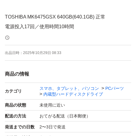
TOSHIBA MK6475GSX 640GB(640.1GB) 正常
電源投入17回／使用時間10時間
2.5インチSATA 中古ハードディスクの2個まとめセット
出品日時：
2025年10月29日 08:33
になります(^^)/
それぞれの状態や性能、型番は画像を参考にしてくださ
商品の情報
い。説明文と相違がある場合は画像優先としますm(__)m
スマホ、タブレット、パソコン
PCパーツ
カテゴリ
内蔵型ハードディスクドライブ
専用ツールを使いフォーマットした状態でお渡しします(^
^)/
商品の状態
未使用に近い
当方は専門ではないため、画像にて使用を判断できる方に
配送の方法
おてがる配送（日本郵便）
お譲りできればと思いますm(__)m
発送までの日数
2〜3日で発送