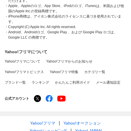
ただけます。
・Apple、Appleのロゴ、App Store、iPodのロゴ、iTunesは、米国および他
国のApple Inc.の登録商標です。
・iPhone商標は、アイホン株式会社のライセンスに基づき使用されていま
す。
・Copyright (C) Apple Inc. All rights reserved.
・Android、Androidロゴ、Google Play 、および Google Play ロゴは、
Google LLC の商標です。
Yahoo!フリマについて
Yahoo!フリマについて
Yahoo!フリマからのお知らせ
Yahoo!フリマトピックス
Yahoo!フリマ特集
カテゴリ一覧
ブランド一覧
ランキング
かんたんご利用ガイド
メール通知設定
公式アカウント
Yahoo!フリマ
Yahoo!オークション
Yahoo!ショッピング
Yahoo! JAPAN