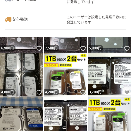
に発送しています
いいね！
いいね！
4,500
円
6,900
円
3,500
円
最大10%対象
最大10%対象
このユーザーは設定した発送日数内に
安心発送
発送しています
いいね！
いいね！
6,980
円
7,500
円
5,800
円
いいね！
いいね！
4,800
円
4,200
円
3,700
円