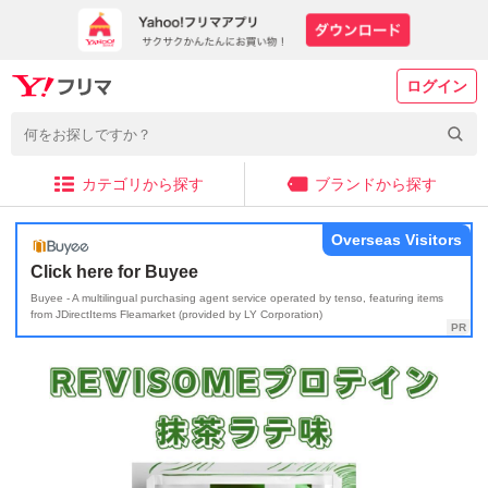
ログイン
カテゴリから探す
ブランドから探す
Overseas Visitors
Click here for Buyee
Buyee - A multilingual purchasing agent service operated by tenso, featuring items
from JDirectItems Fleamarket (provided by LY Corporation)