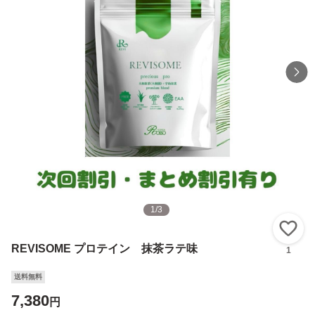
1
/
3
い
REVISOME プロテイン 抹茶ラテ味
1
送料無料
7,380
円