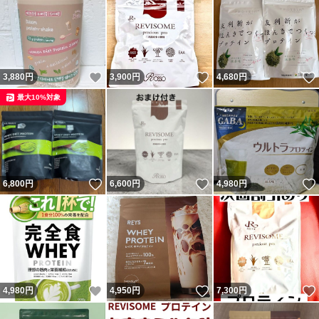
いいね！
いいね！
3,880
円
3,900
円
4,680
円
最大10%対象
いいね！
いいね！
6,800
円
6,600
円
4,980
円
いいね！
いいね！
4,980
円
4,950
円
7,300
円