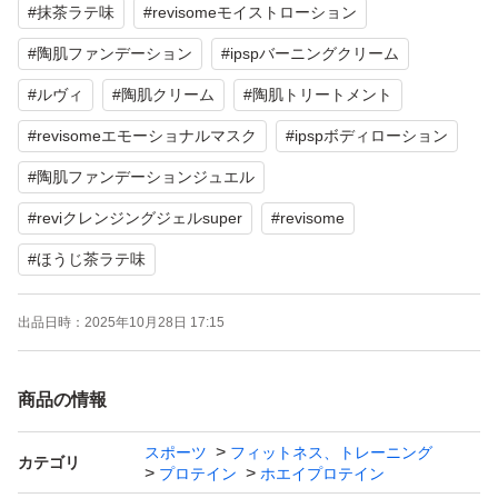
#
抹茶ラテ味
#
revisomeモイストローション
#
陶肌ファンデーション
#
ipspバーニングクリーム
#
ルヴィ
#
陶肌クリーム
#
陶肌トリートメント
#
revisomeエモーショナルマスク
#
ipspボディローション
#
陶肌ファンデーションジュエル
#
reviクレンジングジェルsuper
#
revisome
#
ほうじ茶ラテ味
出品日時：
2025年10月28日 17:15
商品の情報
スポーツ
フィットネス、トレーニング
カテゴリ
プロテイン
ホエイプロテイン