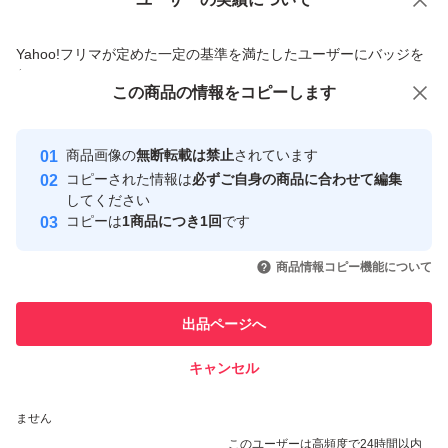
価格の相談
商品への質問
商品への質問からの値下げ交渉、不適切なカテゴリ変更依頼は禁止です
Yahoo!フリマが定めた一定の基準を満たしたユーザーにバッジを
付与しています
この商品をみている人にオススメ
この商品の情報をコピーします
安心取引出品者
Yahoo!フリマの基準をクリアした安
安心取引出品者
商品画像の
無断転載は禁止
されています
心・安全なユーザーです
コピーされた情報は
必ずご自身の商品に合わせて編集
取引実績
してください
コピーは
1商品につき1回
です
このユーザーはYahoo!フリマの取
取引実績◯+
いいね！
いいね！
6,590
円
6,799
円
6,600
円
引を完了させた実績があります
商品情報コピー機能について
このユーザーは他フリマサービス
他フリマ実績◯+
出品ページへ
での取引実績があります
キャンセル
スピード&安心発送
いいね！
いいね！
7,300
※このバッジは実績に基づく表示であり、発送を保証しているものではあり
円
6,999
円
7,390
円
ません
このユーザーは高頻度で24時間以内