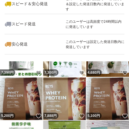
スピード＆安心発送
＆設定した発送日数内に発送していま
す
このユーザーは高頻度で24時間以内
スピード発送
に発送しています
いいね！
いいね！
7,390
円
7,380
円
7,390
円
最大10%対象
このユーザーは設定した発送日数内に
安心発送
発送しています
いいね！
いいね！
7,390
円
7,300
円
4,680
円
いいね！
いいね！
5,200
円
7,888
円
5,100
円