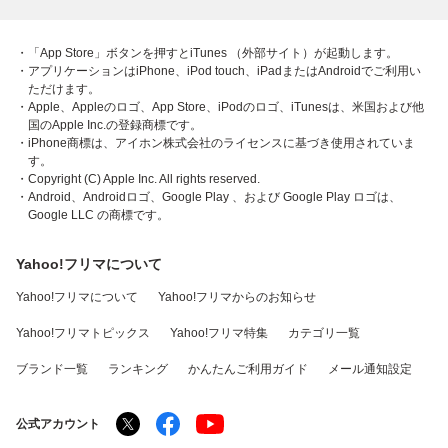
・「App Store」ボタンを押すとiTunes （外部サイト）が起動します。
・アプリケーションはiPhone、iPod touch、iPadまたはAndroidでご利用い
ただけます。
・Apple、Appleのロゴ、App Store、iPodのロゴ、iTunesは、米国および他
国のApple Inc.の登録商標です。
・iPhone商標は、アイホン株式会社のライセンスに基づき使用されていま
す。
・Copyright (C) Apple Inc. All rights reserved.
・Android、Androidロゴ、Google Play 、および Google Play ロゴは、
Google LLC の商標です。
Yahoo!フリマについて
Yahoo!フリマについて
Yahoo!フリマからのお知らせ
Yahoo!フリマトピックス
Yahoo!フリマ特集
カテゴリ一覧
ブランド一覧
ランキング
かんたんご利用ガイド
メール通知設定
公式アカウント