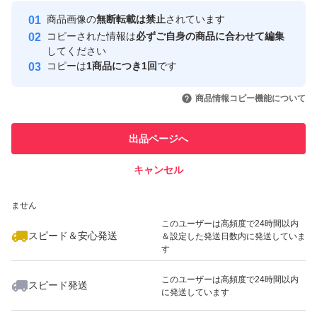
最大10%対象
Yahoo!フリマの基準をクリアした安
安心取引出品者
商品画像の
無断転載は禁止
されています
心・安全なユーザーです
コピーされた情報は
必ずご自身の商品に合わせて編集
取引実績
してください
コピーは
1商品につき1回
です
このユーザーはYahoo!フリマの取
取引実績◯+
いいね！
いいね！
1,000
円
2,098
円
899
円
引を完了させた実績があります
商品情報コピー機能について
このユーザーは他フリマサービス
他フリマ実績◯+
出品ページへ
での取引実績があります
キャンセル
スピード&安心発送
いいね！
いいね！
1,290
※このバッジは実績に基づく表示であり、発送を保証しているものではあり
円
775
円
1,000
円
ません
このユーザーは高頻度で24時間以内
スピード＆安心発送
＆設定した発送日数内に発送していま
す
このユーザーは高頻度で24時間以内
スピード発送
に発送しています
いいね！
いいね！
350
円
1,495
円
699
円