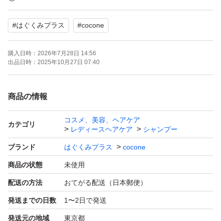
◆トリートメント不要でトゥルンとした髪の毛になりま
#
はぐくみプラス
#
cocone
す。
購入日時：
2026年7月28日 14:56
■直接封筒に入れて発送します
出品日時：
2025年10月27日 07:40
はぐくみプラス ココネシャンプー
商品の情報
cocone クレイクリームシャンプー
コスメ、美容、ヘアケア
お試し サンプル トライアル
カテゴリ
レディースヘアケア
シャンプー
ブランド
はぐくみプラス
cocone
商品の状態
未使用
配送の方法
おてがる配送（日本郵便）
発送までの日数
1〜2日で発送
発送元の地域
東京都