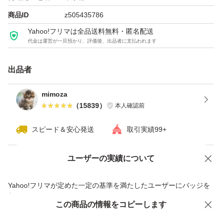
商品ID
z505435786
Yahoo!フリマは全品送料無料・匿名配送
代金は運営が一旦預かり、評価後、出品者に支払われます
出品者
mimoza
（
15839
）
本人確認前
スピード＆安心発送
取引実績99+
ユーザーの実績について
価格の相談
商品への質問
商品への質問からの値下げ交渉、不適切なカテゴリ変更依頼は禁止です
Yahoo!フリマが定めた一定の基準を満たしたユーザーにバッジを
付与しています
この商品をみている人にオススメ
この商品の情報をコピーします
安心取引出品者