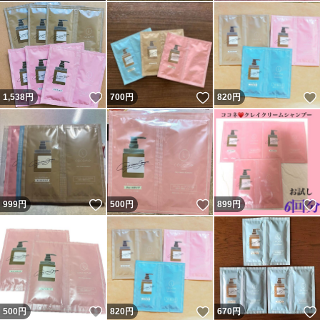
いいね！
いいね！
1,538
円
700
円
820
円
いいね！
いいね！
999
円
500
円
899
円
いいね！
いいね！
500
円
820
円
670
円