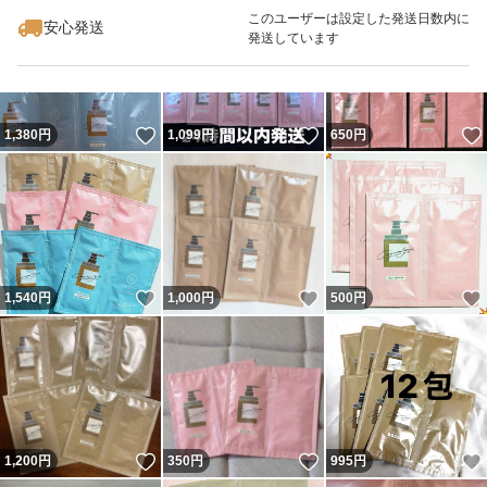
このユーザーは設定した発送日数内に
安心発送
発送しています
いいね！
いいね！
1,380
円
1,099
円
650
円
いいね！
いいね！
1,540
円
1,000
円
500
円
いいね！
いいね！
1,200
円
350
円
995
円