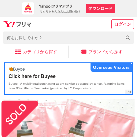
ログイン
カテゴリから探す
ブランドから探す
Overseas Visitors
Click here for Buyee
Buyee - A multilingual purchasing agent service operated by tenso, featuring items
from JDirectItems Fleamarket (provided by LY Corporation)