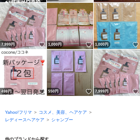
いいね！
いいね！
7,999
円
1,000
円
1,000
円
いいね！
いいね！
498
円
550
円
7,999
円
Yahoo!フリマ
コスメ、美容、ヘアケア
レディースヘアケア
シャンプー
他のブランドから探す