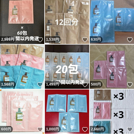
いいね！
いいね！
2,999
円
1,538
円
630
円
いいね！
いいね！
1,568
円
1,499
円
500
円
いいね！
いいね！
600
円
1,000
円
2,660
円