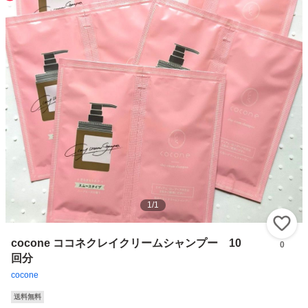
1
/
1
い
cocone ココネクレイクリームシャンプー 10
0
回分
cocone
送料無料