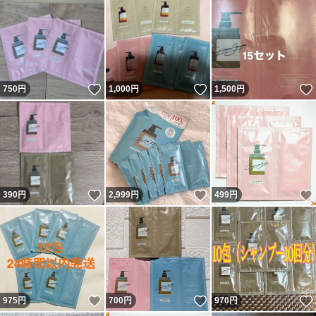
いいね！
いいね！
750
円
1,000
円
1,500
円
いいね！
いいね！
390
円
2,999
円
499
円
いいね！
いいね！
975
円
700
円
970
円