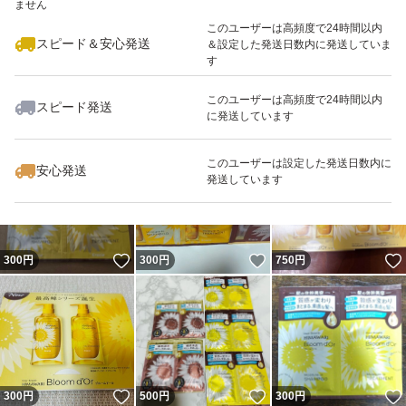
ません
このユーザーは高頻度で24時間以内
スピード＆安心発送
＆設定した発送日数内に発送していま
す
このユーザーは高頻度で24時間以内
スピード発送
に発送しています
いいね！
いいね！
690
円
637
円
960
円
最大10%対象
このユーザーは設定した発送日数内に
安心発送
発送しています
いいね！
いいね！
300
円
300
円
750
円
いいね！
いいね！
300
円
500
円
300
円