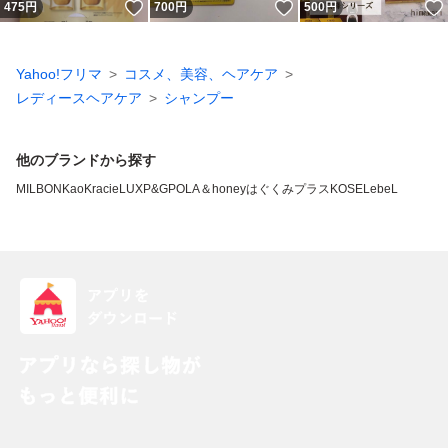
いいね！
いいね！
475
円
700
円
500
円
Yahoo!フリマ
コスメ、美容、ヘアケア
レディースヘアケア
シャンプー
他のブランドから探す
MILBON
Kao
Kracie
LUX
P&G
POLA
＆honey
はぐくみプラス
KOSE
LebeL