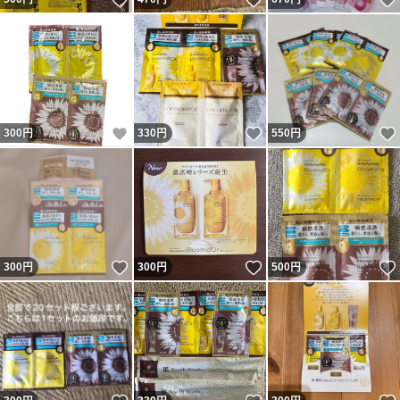
いいね！
いいね！
300
円
330
円
550
円
いいね！
いいね！
300
円
300
円
500
円