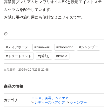
高濃度プレミアムヒマワリオイルEXと浸透モイストステ
ムセラムを配合しています。
お試し用や旅行用にも便利なミニサイズです。
【ブランド】Dear Beaute HIMAWARI
【カテゴリ】シャンプー＆トリートメント
#
ディアボーテ
#
himawari
#
bloomdor
#
シャンプー
【色】イエロー系
【内容量】各10ml
#
トリートメント
#
お試し
#
kracie
【状態】未開封の新品です。
出品日時：
2025年10月25日 21:48
梱包は水濡れ対策を施して即発送致します。
商品の情報
コスメ、美容、ヘアケア
カテゴリ
レディースヘアケア
シャンプー