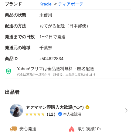
ブランド
Kracie
ディアボーテ
商品の状態
未使用
配送の方法
おてがる配送（日本郵便）
発送までの日数
1〜2日で発送
発送元の地域
千葉県
商品ID
z504822834
Yahoo!フリマは全品送料無料・匿名配送
代金は運営が一旦預かり、評価後、出品者に支払われます
出品者
ヤァママン即購入大歓迎(^ω^)
（
12
）
本人確認済
安心発送
取引実績10+