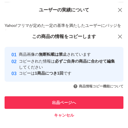
ユーザーの実績について
価格の相談
商品への質問
商品への質問からの値下げ交渉、不適切なカテゴリ変更依頼は禁止です
Yahoo!フリマが定めた一定の基準を満たしたユーザーにバッジを
付与しています
この商品をみている人にオススメ
この商品の情報をコピーします
安心取引出品者
Yahoo!フリマの基準をクリアした安
安心取引出品者
商品画像の
無断転載は禁止
されています
心・安全なユーザーです
コピーされた情報は
必ずご自身の商品に合わせて編集
取引実績
してください
コピーは
1商品につき1回
です
このユーザーはYahoo!フリマの取
取引実績◯+
いいね！
いいね！
500
円
350
円
400
円
引を完了させた実績があります
商品情報コピー機能について
最大10%対象
このユーザーは他フリマサービス
他フリマ実績◯+
出品ページへ
での取引実績があります
キャンセル
スピード&安心発送
いいね！
いいね！
300
※このバッジは実績に基づく表示であり、発送を保証しているものではあり
円
330
円
600
円