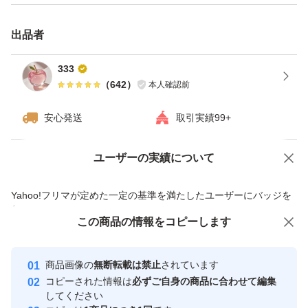
出品者
333
（
642
）
本人確認前
安心発送
取引実績99+
ユーザーの実績について
価格の相談
商品への質問
商品への質問からの値下げ交渉、不適切なカテゴリ変更依頼は禁止です
Yahoo!フリマが定めた一定の基準を満たしたユーザーにバッジを
付与しています
この商品をみている人にオススメ
この商品の情報をコピーします
安心取引出品者
Yahoo!フリマの基準をクリアした安
安心取引出品者
商品画像の
無断転載は禁止
されています
心・安全なユーザーです
コピーされた情報は
必ずご自身の商品に合わせて編集
取引実績
してください