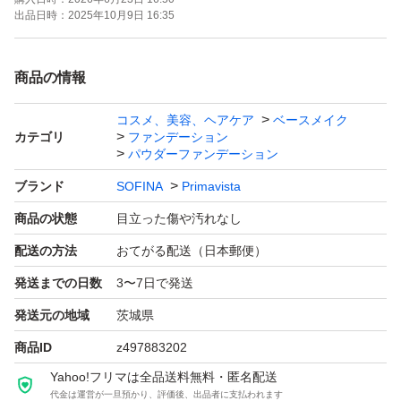
出品日時：
2025年10月9日 16:35
商品の情報
コスメ、美容、ヘアケア
ベースメイク
カテゴリ
ファンデーション
パウダーファンデーション
ブランド
SOFINA
Primavista
商品の状態
目立った傷や汚れなし
配送の方法
おてがる配送（日本郵便）
発送までの日数
3〜7日で発送
発送元の地域
茨城県
商品ID
z497883202
Yahoo!フリマは全品送料無料・匿名配送
代金は運営が一旦預かり、評価後、出品者に支払われます