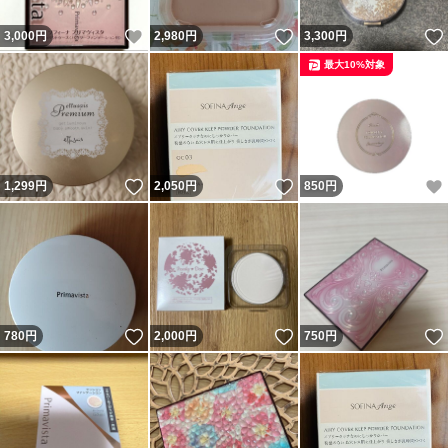
いいね！
いいね！
3,000
円
2,980
円
3,300
円
最大10%対象
いいね！
いいね！
1,299
円
2,050
円
850
円
いいね！
いいね！
780
円
2,000
円
750
円