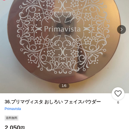
1
/
6
い
36.プリマヴィスタ おしろい フェイスパウダー
6
Primavista
送料無料
2,050
円