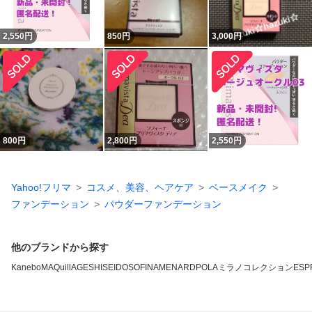
2,550
円
850
円
3,000
円
800
円
2,800
円
2,550
円
Yahoo!フリマ
コスメ、美容、ヘアケア
ベースメイク
ファンデーション
パウダーファンデーション
他のブランドから探す
Kanebo
MAQuillAGE
SHISEIDO
SOFINA
MENARD
POLA
ミラノコレクション
ESP