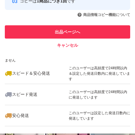
コピーは
1商品につき1回
です
このユーザーはYahoo!フリマの取
取引実績◯+
いいね！
いいね！
2,550
円
2,000
円
2,300
円
引を完了させた実績があります
商品情報コピー機能について
最大10%対象
最大10%対象
このユーザーは他フリマサービス
他フリマ実績◯+
出品ページへ
での取引実績があります
キャンセル
スピード&安心発送
いいね！
いいね！
2,550
※このバッジは実績に基づく表示であり、発送を保証しているものではあり
円
2,550
円
2,620
円
ません
このユーザーは高頻度で24時間以内
スピード＆安心発送
＆設定した発送日数内に発送していま
す
このユーザーは高頻度で24時間以内
スピード発送
に発送しています
いいね！
いいね！
2,220
円
2,300
円
2,600
円
最大10%対象
このユーザーは設定した発送日数内に
安心発送
発送しています