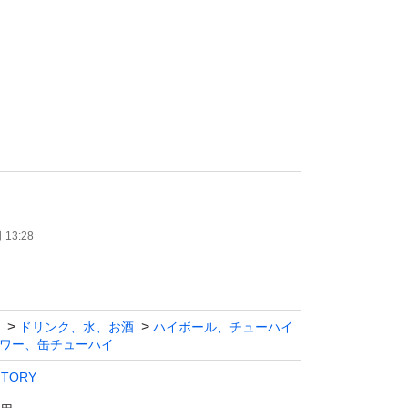
て
13:28
ールにて
ます。
ドリンク、水、お酒
ハイボール、チューハイ
ワー、缶チューハイ
NTORY