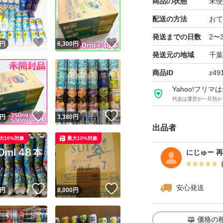
商品の状態
未使
配送の方法
おて
発送までの日数
2〜
！
いいね！
いいね！
円
6,300
円
発送元の地域
千葉
商品ID
z49
Yahoo!フリ
代金は運営が一旦預か
！
いいね！
いいね！
円
3,380
円
出品者
大10%対象
最大10%対象
にじゅー 
安心発送
！
いいね！
いいね！
円
8,000
円
価格の