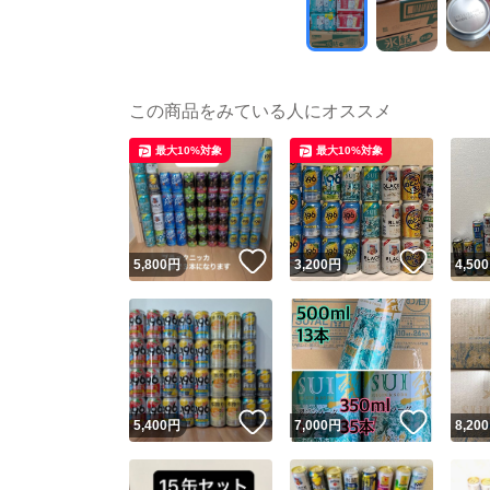
この商品をみている人にオススメ
最大10%対象
最大10%対象
いいね！
いいね
5,800
円
3,200
円
4,500
いいね！
いいね
5,400
円
7,000
円
8,200