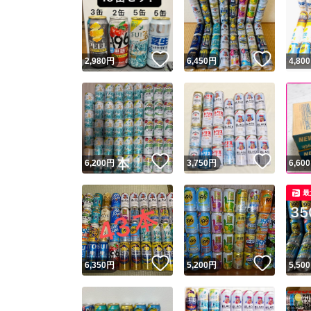
いいね！
いいね
2,980
円
6,450
円
4,800
いいね！
いいね
6,200
円
3,750
円
6,600
最
いいね！
いいね
6,350
円
5,200
円
5,500