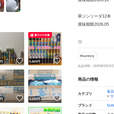
翠ジンソーダ12本
賞味期限2026.05
最大10%対象
氷結24本
賞味期限2026.06
#
suntory
！
いいね！
いいね！
円
5,800
円
氷結は箱から出し
出品日時：
2025年9月25日 
リサイクルダンボ
商品の情報
おまとめて発送し
食品
カテゴリ
サ
！
いいね！
いいね！
円
4,200
円
ブランド
SU