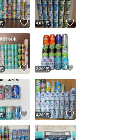
商品情報コピー機
リマ実績◯+
このユーザーは他フリマサービスでの取引実績があります
！
いいね！
いいね！
円
4,070
円
出品ページへ
&安心発送
キャンセル
ジは実績に基づく表示であり、発送を保証しているものではありません
このユーザーは高頻度で24時間以内＆設定した発送日数内に
ード＆安心発送
ます
！
いいね！
いいね！
円
2,200
円
ード発送
このユーザーは高頻度で24時間以内に発送しています
発送
このユーザーは設定した発送日数内に発送しています
！
いいね！
いいね！
円
4,280
円