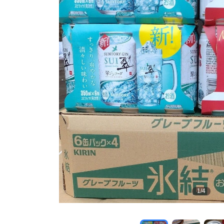
1
/
4