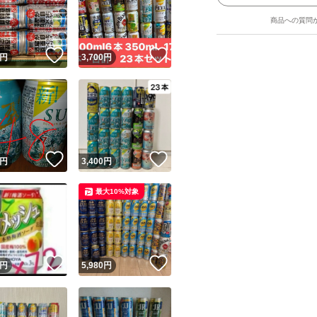
商品への質問
！
いいね！
いいね！
円
3,700
円
ユーザーの実績について
！
いいね！
いいね！
円
3,400
円
o!フリマが定めた一定の基準を満たしたユーザーにバッジを付与しています
最大10%対象
出品者
この商品の情報をコピーします
取引出品者
Yahoo!フリマの基準をクリアした安心・安全なユーザーです
！
いいね！
いいね！
商品画像の
無断転載は禁止
されています
円
5,980
円
コピーされた情報は
必ずご自身の商品に合わせて編集
してください
コピーは
1商品につき1回
です
実績◯+
このユーザーはYahoo!フリマの取引を完了させた実績があり