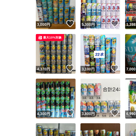
いいね！
いいね
3,000
円
5,300
円
1,398
最大10%対象
いいね！
いいね
4,370
円
3,100
円
7,000
Yaho
安心取引
安心
いいね！
いいね
4,300
円
3,800
円
6,990
取引実績
取引