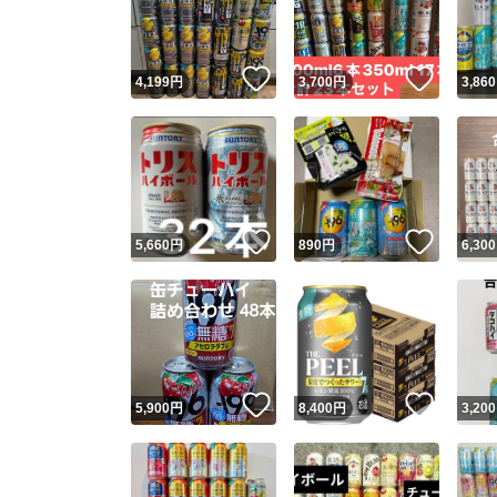
他フ
いいね！
いいね
4,199
円
3,700
円
3,860
スピード
※このバッ
スピ
いいね！
いいね
5,660
円
890
円
6,300
スピ
安心
いいね！
いいね
5,900
円
8,400
円
3,200