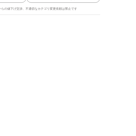
からの値下げ交渉、不適切なカテゴリ変更依頼は禁止です
ます