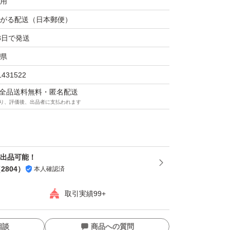
用
がる配送（日本郵便）
3日で発送
県
1431522
マは全品送料無料・匿名配送
り、評価後、出品者に支払われます
再出品可能！
（
2804
）
本人確認済
取引実績99+
相談
商品への質問