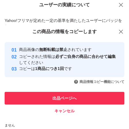
ユーザーの実績について
価格の相談
商品への質問
商品への質問からの値下げ交渉、不適切なカテゴリ変更依頼は禁止です
Yahoo!フリマが定めた一定の基準を満たしたユーザーにバッジを
付与しています
この商品をみている人にオススメ
この商品の情報をコピーします
安心取引出品者
最大10%対象
Yahoo!フリマの基準をクリアした安
安心取引出品者
商品画像の
無断転載は禁止
されています
心・安全なユーザーです
コピーされた情報は
必ずご自身の商品に合わせて編集
取引実績
してください
コピーは
1商品につき1回
です
このユーザーはYahoo!フリマの取
取引実績◯+
いいね！
いいね！
3,090
円
3,000
円
5,199
円
引を完了させた実績があります
商品情報コピー機能について
最大10%対象
最大10%対象
最大10%対象
このユーザーは他フリマサービス
他フリマ実績◯+
出品ページへ
での取引実績があります
キャンセル
スピード&安心発送
いいね！
いいね！
3,999
※このバッジは実績に基づく表示であり、発送を保証しているものではあり
円
3,895
円
2,680
円
ません
最大10%対象
最大10%対象
最大10%対象