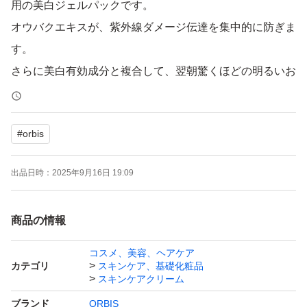
用の美白ジェルパックです。
オウバクエキスが、紫外線ダメージ伝達を集中的に防ぎま
す。
さらに美白有効成分と複合して、翌朝驚くほどの明るいお
肌に導きます。
#
orbis
またDDS(成分をたっぷり注入する技術)を応用した潤白コ
ンプレックスがたっぷり浸透するので、翌朝のお肌は一味
出品日時：
2025年9月16日 19:09
違うモチモチぷるぷるのさわり心地に♪
豊潤なうるおいで、もっちり白肌を叶えます。
商品の情報
宜しくお願いします！
コスメ、美容、ヘアケア
カテゴリ
スキンケア、基礎化粧品
スキンケアクリーム
ブランド
ORBIS