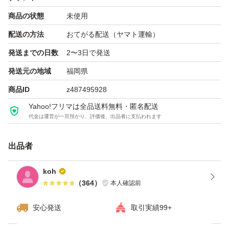
商品の状態
未使用
配送の方法
おてがる配送（ヤマト運輸）
発送までの日数
2〜3日で発送
発送元の地域
福岡県
商品ID
z487495928
Yahoo!フリマは全品送料無料・匿名配送
代金は運営が一旦預かり、評価後、出品者に支払われます
出品者
koh
（
364
）
本人確認前
安心発送
取引実績99+