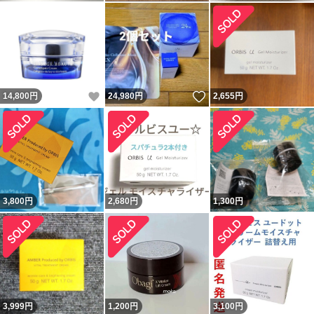
いいね！
いいね！
14,800
円
24,980
円
2,655
円
3,800
円
2,680
円
1,300
円
3,999
円
1,200
円
3,100
円