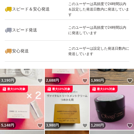
このユーザーは高頻度で24時間以内
スピード＆安心発送
＆設定した発送日数内に発送していま
す
このユーザーは高頻度で24時間以内
スピード発送
に発送しています
いいね！
いいね！
2,680
円
2,680
円
2,679
円
最大10%対象
最大10%対象
このユーザーは設定した発送日数内に
安心発送
発送しています
いいね！
いいね！
3,190
円
2,688
円
1,990
円
最大10%対象
最大10%対象
最大10%対象
いいね！
いいね！
5,148
円
3,980
円
1,200
円