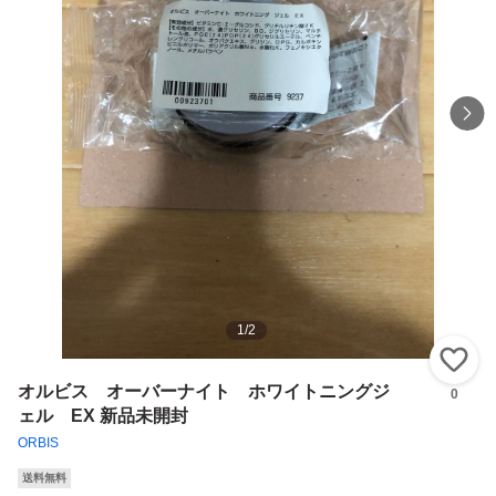
1
/
2
い
オルビス オーバーナイト ホワイトニングジ
0
ェル EX 新品未開封
ORBIS
送料無料