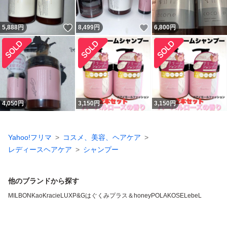
いいね！
いいね！
5,888
円
8,499
円
6,800
円
4,050
円
3,150
円
3,150
円
Yahoo!フリマ
コスメ、美容、ヘアケア
レディースヘアケア
シャンプー
他のブランドから探す
MILBON
Kao
Kracie
LUX
P&G
はぐくみプラス
＆honey
POLA
KOSE
LebeL