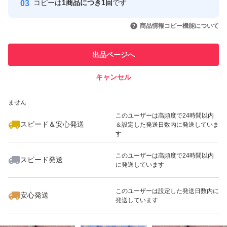
コピーは
1商品につき1回
です
このユーザーはYahoo!フリマの取
取引実績◯+
いいね！
いいね！
2,145
円
4,750
円
7,000
円
引を完了させた実績があります
商品情報コピー機能について
このユーザーは他フリマサービス
他フリマ実績◯+
出品ページへ
での取引実績があります
キャンセル
スピード&安心発送
いいね！
いいね！
3,150
※このバッジは実績に基づく表示であり、発送を保証しているものではあり
円
9,988
円
3,400
円
ません
最大10%対象
このユーザーは高頻度で24時間以内
スピード＆安心発送
＆設定した発送日数内に発送していま
す
このユーザーは高頻度で24時間以内
スピード発送
に発送しています
いいね！
いいね！
6,800
円
4,890
円
7,300
円
このユーザーは設定した発送日数内に
安心発送
発送しています