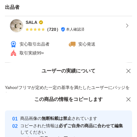
出品者
SALA
（
720
）
本人確認済
安心取引出品者
安心発送
取引実績99+
ユーザーの実績について
価格の相談
商品への質問
商品への質問からの値下げ交渉、不適切なカテゴリ変更依頼は禁止です
Yahoo!フリマが定めた一定の基準を満たしたユーザーにバッジを
付与しています
この商品をみている人にオススメ
この商品の情報をコピーします
安心取引出品者
最大10%対象
Yahoo!フリマの基準をクリアした安
安心取引出品者
商品画像の
無断転載は禁止
されています
心・安全なユーザーです
コピーされた情報は
必ずご自身の商品に合わせて編集
取引実績
してください