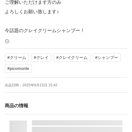
ご理解いただけます方のみ
よろしくお願い致します♪
今話題のクレイクリームシャンプー！
この一本で4役が叶っちゃいます！
時短、コスパ最強です！
#
クリーム
#
クレイ
#
クレイクリーム
#
シャンプー
アールグレイ２本
#
picomonte
ハーバルローズ２本の4本セット！
出品日時：
2025年9月15日 15:42
ピコモンテ クレイクリームシャンプー ハーバルローズ ポ
商品の情報
ンプ 450g
ブランド：PICOMONTE