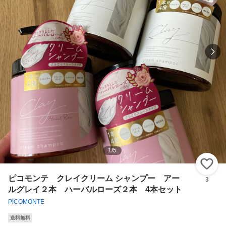
1
/
5
い
ピコモンテ クレイクリーム シャンプー アー
3
ルグレイ２本 ハーバルローズ２本 4本セット
PICOMONTE
送料無料