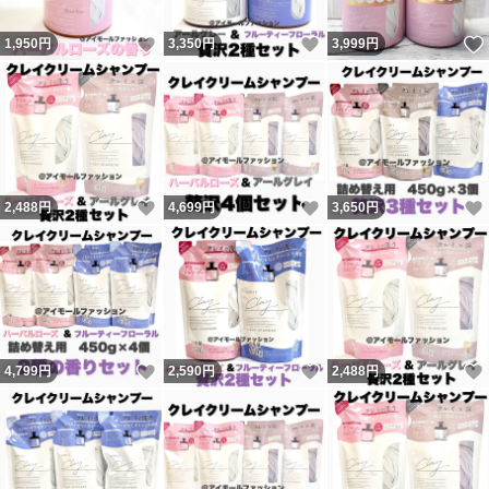
いいね！
いいね！
1,950
円
3,350
円
3,999
円
いいね！
いいね！
2,488
円
4,699
円
3,650
円
いいね！
いいね！
4,799
円
2,590
円
2,488
円