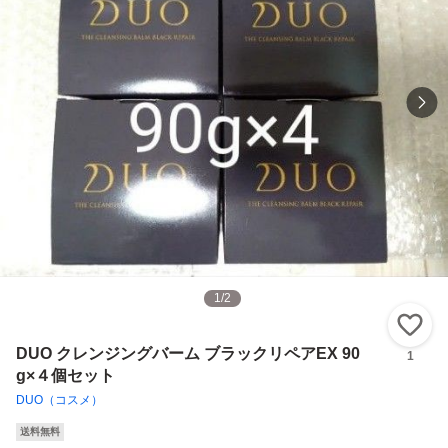
1
/
2
い
DUO クレンジングバーム ブラックリペアEX 90
1
g×４個セット
DUO（コスメ）
送料無料