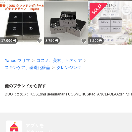
いいね！
いいね！
17,000
円
8,750
円
7,200
円
Yahoo!フリマ
コスメ、美容、ヘアケア
スキンケア、基礎化粧品
クレンジング
他のブランドから探す
DUO（コスメ）
KOSE
shu uemura
naris COSMETICS
Kao
FANCL
POLA
Attenir
DH