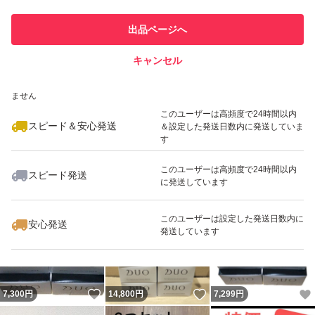
このユーザーは他フリマサービス
他フリマ実績◯+
出品ページへ
での取引実績があります
キャンセル
スピード&安心発送
いいね！
いいね！
7,150
※このバッジは実績に基づく表示であり、発送を保証しているものではあり
円
7,180
円
7,200
円
ません
最大10%対象
このユーザーは高頻度で24時間以内
スピード＆安心発送
＆設定した発送日数内に発送していま
す
このユーザーは高頻度で24時間以内
スピード発送
に発送しています
いいね！
いいね！
7,200
円
6,800
円
6,900
円
このユーザーは設定した発送日数内に
安心発送
発送しています
いいね！
いいね！
7,300
円
14,800
円
7,299
円