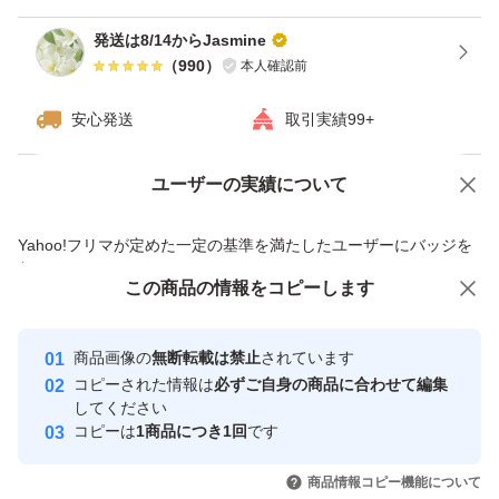
発送は8/14からJasmine
（
990
）
本人確認前
安心発送
取引実績99+
ユーザーの実績について
価格の相談
商品への質問
商品への質問からの値下げ交渉、不適切なカテゴリ変更依頼は禁止です
Yahoo!フリマが定めた一定の基準を満たしたユーザーにバッジを
付与しています
この商品をみている人にオススメ
この商品の情報をコピーします
安心取引出品者
最大10%対象
最大10%対象
最大10%対象
Yahoo!フリマの基準をクリアした安
安心取引出品者
商品画像の
無断転載は禁止
されています
心・安全なユーザーです
コピーされた情報は
必ずご自身の商品に合わせて編集
取引実績
してください
コピーは
1商品につき1回
です
このユーザーはYahoo!フリマの取
取引実績◯+
いいね！
いいね！
7,180
円
7,000
円
7,000
円
引を完了させた実績があります
商品情報コピー機能について