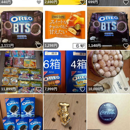
いいね！
いいね！
440
円
2,690
円
699
円
いいね！
いいね！
1,111
円
1,298
円
1,140
円
いいね！
いいね！
11,899
円
7,999
円
10,000
円