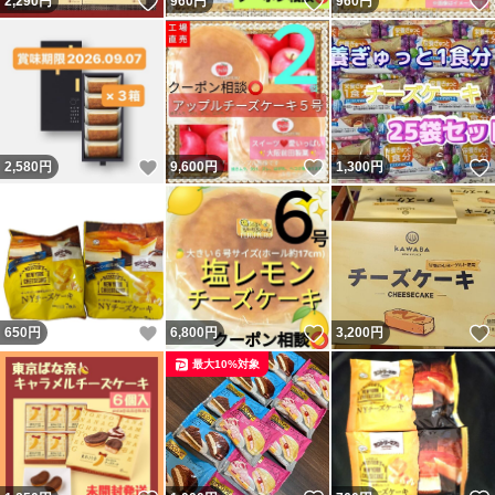
いいね！
いいね！
2,290
円
960
円
960
円
いいね！
いいね！
2,580
円
9,600
円
1,300
円
いいね！
いいね！
650
円
6,800
円
3,200
円
最大10%対象