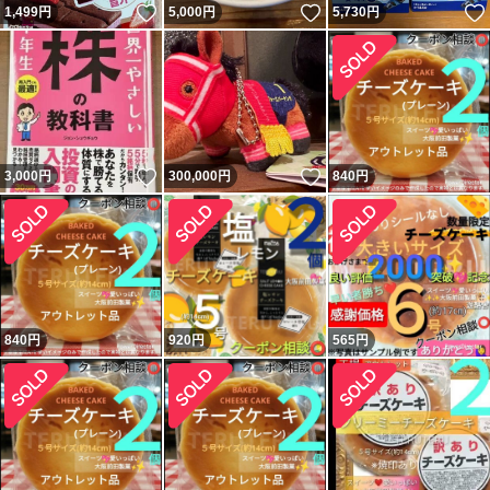
いいね！
いいね！
1,499
円
5,000
円
5,730
円
いいね！
いいね！
3,000
円
300,000
円
840
円
840
円
920
円
565
円