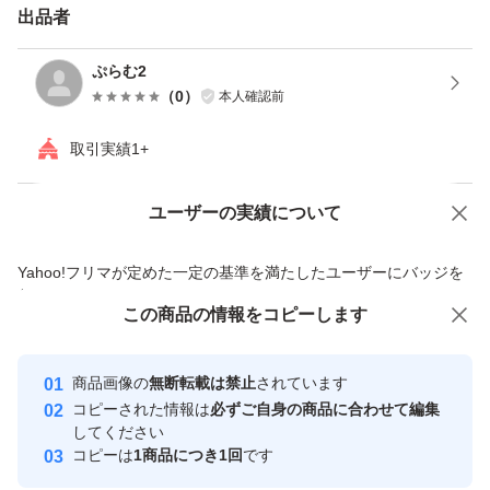
出品者
ぷらむ2
（
0
）
本人確認前
取引実績1+
ユーザーの実績について
価格の相談
商品への質問
商品への質問からの値下げ交渉、不適切なカテゴリ変更依頼は禁止です
Yahoo!フリマが定めた一定の基準を満たしたユーザーにバッジを
付与しています
この商品をみている人にオススメ
この商品の情報をコピーします
安心取引出品者
最大10%対象
最大10%対象
Yahoo!フリマの基準をクリアした安
安心取引出品者
商品画像の
無断転載は禁止
されています
心・安全なユーザーです
コピーされた情報は
必ずご自身の商品に合わせて編集
取引実績
してください
コピーは
1商品につき1回
です
このユーザーはYahoo!フリマの取
取引実績◯+
いいね！
いいね！
1,900
円
880
円
840
円