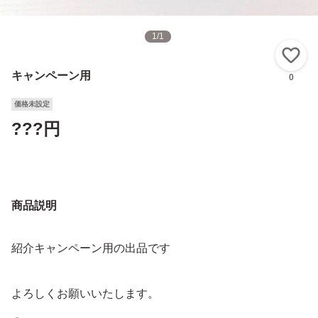
1
/
1
い
キャンペーン用
0
価格未設定
???円
商品説明
紹介キャンペーン用の出品です