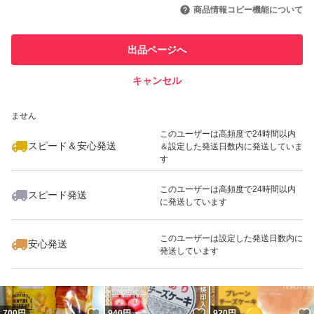
引を完了させた実績があります
商品情報コピー機能について
最大10%対象
最大10%対象
最大10%対象
このユーザーは他フリマサービス
他フリマ実績◯+
出品ページへ
での取引実績があります
キャンセル
スピード&安心発送
いいね！
いいね！
939
※このバッジは実績に基づく表示であり、発送を保証しているものではあり
円
860
円
920
円
ません
最大10%対象
最大10%対象
このユーザーは高頻度で24時間以内
スピード＆安心発送
＆設定した発送日数内に発送していま
す
このユーザーは高頻度で24時間以内
スピード発送
に発送しています
いいね！
いいね！
960
円
960
円
680
円
このユーザーは設定した発送日数内に
安心発送
発送しています
いいね！
いいね！
700
円
940
円
920
円