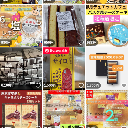
いいね！
いいね！
980
円
650
円
988
円
最大10%対象
いいね！
いいね！
6,100
円
1,500
円
1,800
円