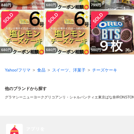
840
円
680
円
799
円
680
円
680
円
500
円
Yahoo!フリマ
食品
スイーツ、洋菓子
チーズケーキ
他のブランドから探す
グラマシーニューヨーク
グリコ
アンリ・シャルパンティエ
東京ばな奈
IRONSTO