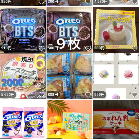
いいね！
いいね！
990
円
300
円
4,980
円
いいね！
いいね！
910
円
500
円
300
円
いいね！
いいね！
5,650
円
888
円
999
円