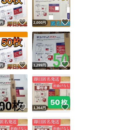
！
いいね！
いいね！
円
2,000
円
ユーザーの実績について
！
いいね！
いいね！
円
1,299
円
o!フリマが定めた一定の基準を満たしたユーザーにバッジを付与しています
出品者
この商品の情報をコピーします
取引出品者
Yahoo!フリマの基準をクリアした安心・安全なユーザーです
！
いいね！
いいね！
商品画像の
無断転載は禁止
されています
円
1,364
円
コピーされた情報は
必ずご自身の商品に合わせて編集
してください
コピーは
1商品につき1回
です
実績◯+
このユーザーはYahoo!フリマの取引を完了させた実績があり