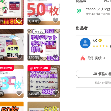
商品ID
z47
Yahoo!フリ
代金は運営が一旦預か
！
いいね！
いいね！
円
1,311
円
出品者
kK
！
いいね！
いいね！
円
2,000
円
取引実績5+
大10%対象
最大10%対象
価格の
商品への質問
！
いいね！
いいね！
円
2,000
円