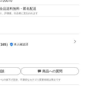
6720070
マは全品送料無料・匿名配送
り、評価後、出品者に支払われます
（
165
）
本人確認済
相談
商品への質問
からの値下げ交渉、不適切なカテゴリ変更依頼は禁止です