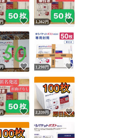
商品情報コピー機
リマ実績◯+
このユーザーは他フリマサービスでの取引実績があります
！
いいね！
いいね！
円
1,362
円
出品ページへ
&安心発送
キャンセル
ジは実績に基づく表示であり、発送を保証しているものではありません
このユーザーは高頻度で24時間以内＆設定した発送日数内に
ード＆安心発送
ます
！
いいね！
いいね！
円
1,298
円
ード発送
このユーザーは高頻度で24時間以内に発送しています
発送
このユーザーは設定した発送日数内に発送しています
！
いいね！
いいね！
円
2,339
円