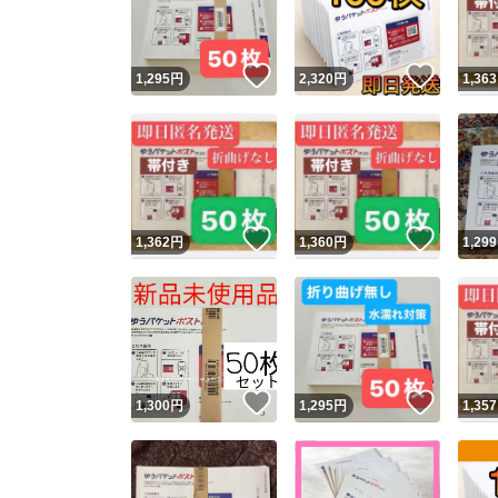
他フ
いいね！
いいね
1,295
円
2,320
円
1,363
スピード
※このバッ
スピ
いいね！
いいね
1,362
円
1,360
円
1,299
スピ
安心
いいね！
いいね
1,300
円
1,295
円
1,357