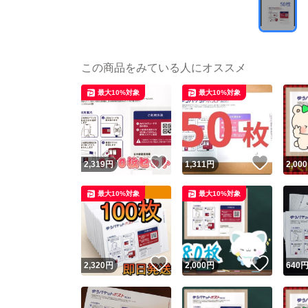
この商品をみている人にオススメ
最大10%対象
最大10%対象
いいね！
いいね
2,319
円
1,311
円
2,000
最大10%対象
最大10%対象
いいね！
いいね
2,320
円
2,000
円
640