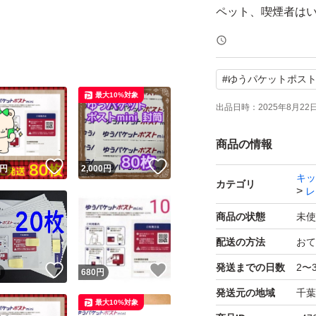
#
ゆうパケットポス
最大10%対象
出品日時：
2025年8月22日 
商品の情報
！
いいね！
いいね！
円
2,000
円
キッ
カテゴリ
レ
商品の状態
未使
配送の方法
おて
発送までの日数
2〜
！
いいね！
いいね！
円
680
円
発送元の地域
千葉
最大10%対象