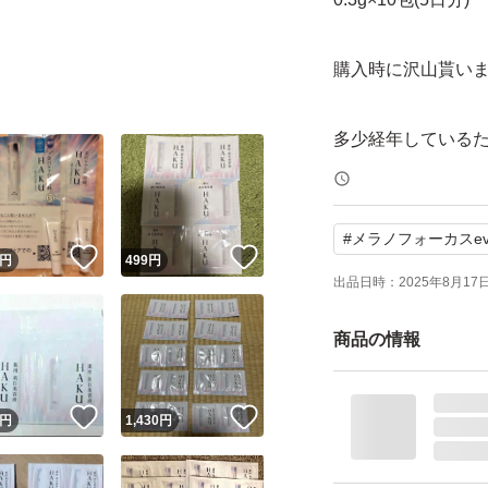
購入時に沢山貰い
多少経年している
※上記理由につき
#
メラノフォーカスe
※気にされない方
！
いいね！
いいね！
円
499
円
出品日時：
2025年8月17日 
※仕事の関係で配
商品の情報
※お急ぎの際には
！
いいね！
いいね！
購入前に一言いた
円
1,430
円
無言購入はこの説