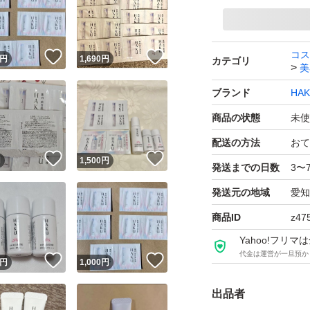
コス
！
いいね！
いいね！
円
1,690
円
カテゴリ
美
ブランド
HA
商品の状態
未使
配送の方法
おて
！
いいね！
いいね！
円
1,500
円
発送までの日数
3〜
発送元の地域
愛知
商品ID
z47
Yahoo!フリ
代金は運営が一旦預か
！
いいね！
いいね！
円
1,000
円
出品者