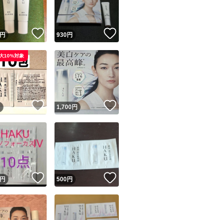
商品情報コピー機
リマ実績◯+
このユーザーは他フリマサービスでの取引実績があります
！
いいね！
いいね！
円
930
円
出品ページへ
&安心発送
大10%対象
キャンセル
ジは実績に基づく表示であり、発送を保証しているものではありません
このユーザーは高頻度で24時間以内＆設定した発送日数内に
ード＆安心発送
ます
！
いいね！
いいね！
円
1,700
円
ード発送
このユーザーは高頻度で24時間以内に発送しています
発送
このユーザーは設定した発送日数内に発送しています
！
いいね！
いいね！
円
500
円