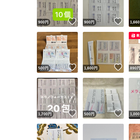
他フ
いいね！
いいね
900
円
900
円
1,660
スピード
最
※このバッ
スピ
いいね！
いいね
500
円
1,600
円
890
スピ
安心
いいね！
いいね
1,700
円
500
円
1,000