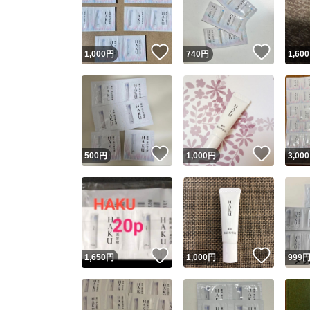
いいね！
いいね
1,000
円
740
円
1,600
いいね！
いいね
500
円
1,000
円
3,000
Yaho
安心取引
安心
いいね！
いいね
1,650
円
1,000
円
999
取引実績
取引