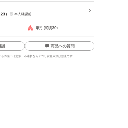
（
23
）
本人確認前
取引実績30+
相談
商品への質問
からの値下げ交渉、不適切なカテゴリ変更依頼は禁止です
ます