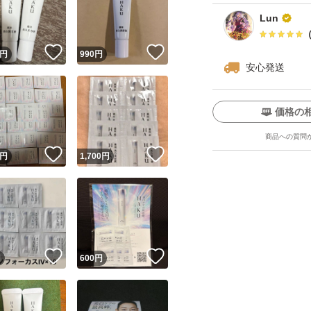
Lun
！
いいね！
いいね！
円
990
円
安心発送
価格の
商品への質問
ユーザーの実績について
！
いいね！
いいね！
円
1,700
円
o!フリマが定めた一定の基準を満たしたユーザーにバッジを付与しています
出品者
この商品の情報をコピーします
取引出品者
Yahoo!フリマの基準をクリアした安心・安全なユーザーです
！
いいね！
いいね！
商品画像の
無断転載は禁止
されています
円
600
円
コピーされた情報は
必ずご自身の商品に合わせて編集
してください
コピーは
1商品につき1回
です
実績◯+
このユーザーはYahoo!フリマの取引を完了させた実績があり