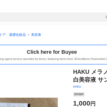
ケア、基礎化粧品
美容液
Click here for Buyee
ing agent service operated by tenso, featuring items from JDirectItems Fleamarket 
HAKU メラ
白美容液 サ
HAKU
送料無料
1,000
円