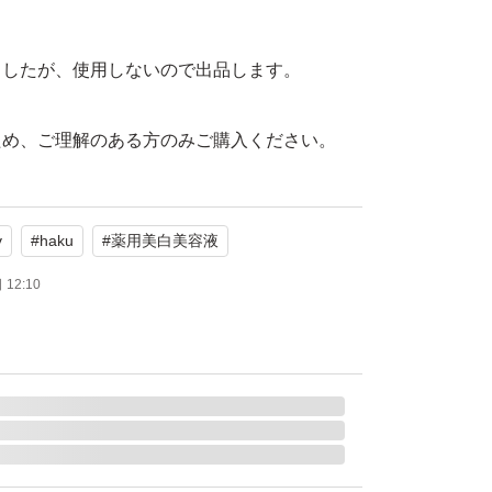
ましたが、使用しないので出品します。
ため、ご理解のある方のみご購入ください。
、返品およびクレーム不可です。
v
#
haku
#
薬用美白美容液
のみご購入ください。※
12:10
送に時間をいただくことがあります。
ご遠慮ください。
だけると幸いです。
明を理解したとしてとらえます。