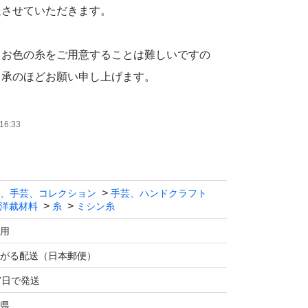
送させていただきます。
じお色の糸をご用意することは難しいですの
了承のほどお願い申し上げます。
入った状態で保管していました。
16:33
シン糸番号一覧ーー
、手芸、コレクション
手芸、ハンドクラフト
洋裁材料
糸
ミシン糸
白・生成り・黒
, 14, 23, 27, 30, 35, 38, 43, 210, 211, 212, 213, 2
用
222, 223, 224, 225
がる配送（日本郵便）
7日で発送
県