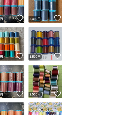
商品情報コピー機
リマ実績◯+
このユーザーは他フリマサービスでの取引実績があります
！
いいね！
いいね！
円
2,499
円
出品ページへ
&安心発送
キャンセル
ジは実績に基づく表示であり、発送を保証しているものではありません
このユーザーは高頻度で24時間以内＆設定した発送日数内に
ード＆安心発送
ます
！
いいね！
いいね！
円
1,500
円
ード発送
このユーザーは高頻度で24時間以内に発送しています
発送
このユーザーは設定した発送日数内に発送しています
！
いいね！
いいね！
円
2,500
円