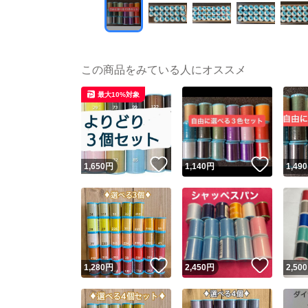
この商品をみている人にオススメ
最大10%対象
いいね！
いいね
1,650
円
1,140
円
1,490
いいね！
いいね
1,280
円
2,450
円
2,500