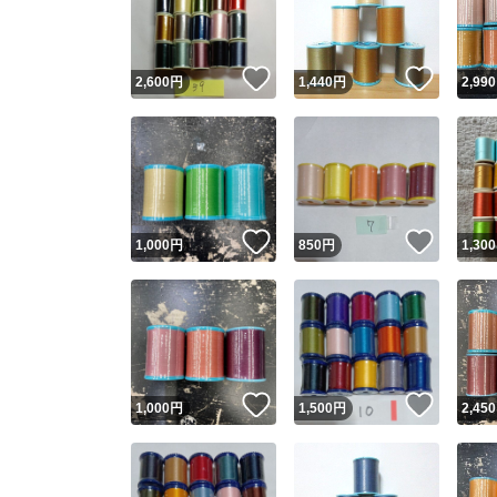
他フ
いいね！
いいね
2,600
円
1,440
円
2,990
スピード
※このバッ
スピ
いいね！
いいね
1,000
円
850
円
1,300
スピ
安心
いいね！
いいね
1,000
円
1,500
円
2,450