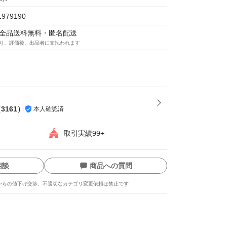
8, 70, 77, 83 (x2), 89, 91, 94, 101, 102, 116, 12
1979190
1, 163, 170, 171, 174, 180, 193, 201, 202, 203,
マは全品送料無料・匿名配送
234, 237, 238, 240, 242, 243, 245, 246, 247, 2
り、評価後、出品者に支払われます
70, 272, 276, 279 (x2), 280, 281, 282
 263, 264, 266, 267, 269
（
3161
）
本人確認済
取引実績99+
相談
商品への質問
からの値下げ交渉、不適切なカテゴリ変更依頼は禁止です