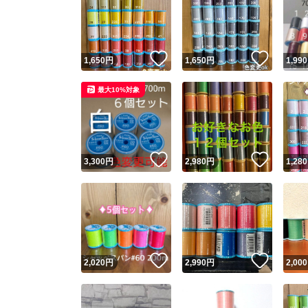
いいね！
いいね
1,650
円
1,650
円
1,990
最大10%対象
いいね！
いいね
3,300
円
2,980
円
1,280
いいね！
いいね
2,020
円
2,990
円
2,000