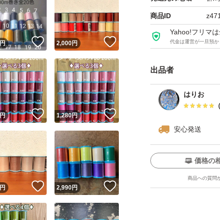
47, 50, 56, 59, 67, 6
商品ID
z47
0, 131, 134, 142, 16
Yahoo!フリ
229, 231, 232, 233, 
！
いいね！
いいね！
代金は運営が一旦預か
円
2,000
円
48, 250, 251, 254, 2
出品者
緑系
はりお
256, 258, 260, 261,
！
いいね！
いいね！
円
1,280
円
安心発送
青系・紫系
249, 286, 288
価格の
商品への質問
！
いいね！
いいね！
円
2,990
円