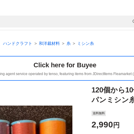
、ハンドクラフト
和洋裁材料
糸
ミシン糸
Click here for Buyee
ing agent service operated by tenso, featuring items from JDirectItems Fleamarket 
120個から
パンミシン糸
送料無料
2,990
円