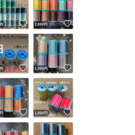
！
いいね！
いいね！
円
2,990
円
ユーザーの実績について
！
いいね！
いいね！
円
1,990
円
o!フリマが定めた一定の基準を満たしたユーザーにバッジを付与しています
出品者
この商品の情報をコピーします
取引出品者
Yahoo!フリマの基準をクリアした安心・安全なユーザーです
！
いいね！
いいね！
商品画像の
無断転載は禁止
されています
円
1,800
円
コピーされた情報は
必ずご自身の商品に合わせて編集
してください
コピーは
1商品につき1回
です
実績◯+
このユーザーはYahoo!フリマの取引を完了させた実績があり