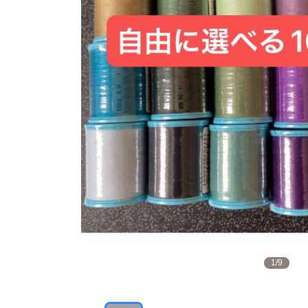
1
/
9