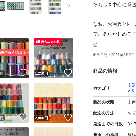
そちらを中心に発
なお、お写真と同
で、あらかじめご
最大10%対象
未使用品で、箱に
出品日時：
2025年8月9日 
商品の情報
！
いいね！
いいね！
ーー手元にあるミ
円
1,250
円
楽器
カテゴリ
和
赤系・ピンク系・
2 (x2), 4, 7, 10 (x2)
商品の状態
未使
14, 216, 219, 221, 
配送の方法
おて
！
いいね！
いいね！
円
2,000
円
発送までの日数
3〜
黄・茶系
発送元の地域
群馬