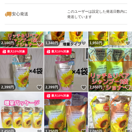
最大10%対象
このユーザーは設定した発送日数内に
安心発送
発送しています
いいね！
いいね！
2,100
円
1,340
円
1,950
円
最大10%対象
最大10%対象
いいね！
いいね！
2,399
円
2,399
円
2,550
円
最大10%対象
いいね！
いいね！
2,450
円
1,250
円
2,080
円