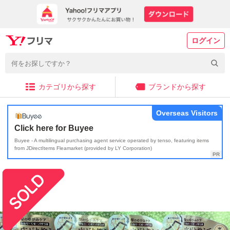
ログイン
カテゴリから探す
ブランドから探す
Overseas Visitors
Click here for Buyee
Buyee - A multilingual purchasing agent service operated by tenso, featuring items
from JDirectItems Fleamarket (provided by LY Corporation)