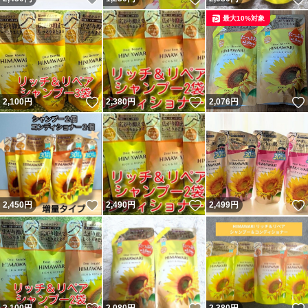
最大10%対象
いいね！
いいね！
2,100
円
2,380
円
2,076
円
いいね！
いいね！
2,450
円
2,490
円
2,499
円