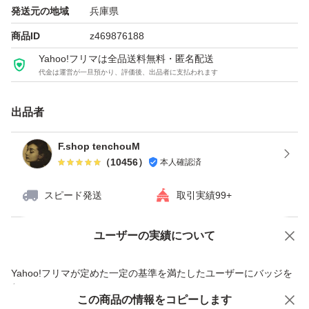
発送元の地域
兵庫県
商品ID
z469876188
Yahoo!フリマは全品送料無料・匿名配送
代金は運営が一旦預かり、評価後、出品者に支払われます
出品者
F.shop tenchouM
（
10456
）
本人確認済
スピード発送
取引実績99+
ユーザーの実績について
価格の相談
商品への質問
商品への質問からの値下げ交渉、不適切なカテゴリ変更依頼は禁止です
Yahoo!フリマが定めた一定の基準を満たしたユーザーにバッジを
付与しています
この商品をみている人にオススメ
この商品の情報をコピーします
安心取引出品者