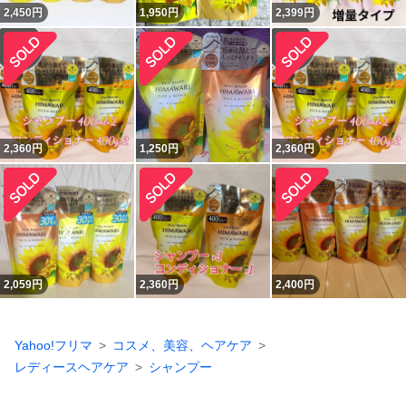
2,450
円
1,950
円
2,399
円
2,360
円
1,250
円
2,360
円
2,059
円
2,360
円
2,400
円
Yahoo!フリマ
コスメ、美容、ヘアケア
レディースヘアケア
シャンプー