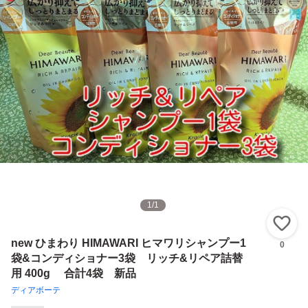
1
/
1
い
new ひまわり HIMAWARI ヒマワリシャンプー1
0
袋&コンディショナー3袋 リッチ&リペア詰替
用 400g 合計4袋 新品
ディアボーテ