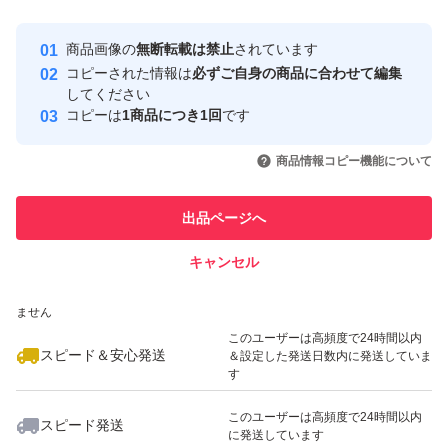
最大10%対象
最大10%対象
Yahoo!フリマの基準をクリアした安
安心取引出品者
商品画像の
無断転載は禁止
されています
心・安全なユーザーです
コピーされた情報は
必ずご自身の商品に合わせて編集
取引実績
してください
コピーは
1商品につき1回
です
このユーザーはYahoo!フリマの取
取引実績◯+
いいね！
いいね！
2,360
円
2,360
円
2,380
円
引を完了させた実績があります
商品情報コピー機能について
最大10%対象
最大10%対象
最大10%対象
このユーザーは他フリマサービス
他フリマ実績◯+
出品ページへ
での取引実績があります
キャンセル
スピード&安心発送
いいね！
いいね！
2,450
※このバッジは実績に基づく表示であり、発送を保証しているものではあり
円
2,400
円
2,399
円
ません
最大10%対象
このユーザーは高頻度で24時間以内
スピード＆安心発送
＆設定した発送日数内に発送していま
す
このユーザーは高頻度で24時間以内
スピード発送
に発送しています
いいね！
いいね！
2,450
円
2,080
円
2,380
円