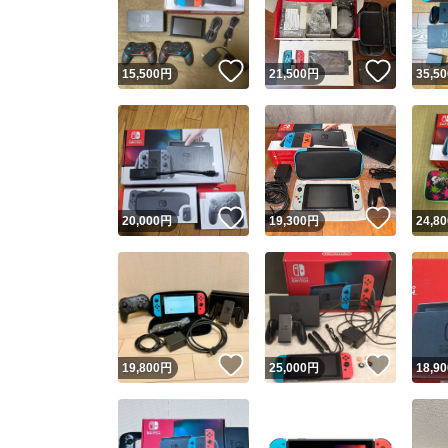
他フ
いいね！
いいね
15,500
円
21,500
円
35,50
スピード
※このバッ
スピ
いいね！
いいね
20,000
円
19,300
円
24,80
スピ
安心
いいね！
いいね
19,800
円
25,000
円
18,90