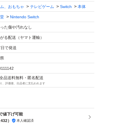
ch Joy-Con （L）ネオンブルー/（R）ネオンレッド
ム、おもちゃ
テレビゲーム
Switch
本体
堂
Nintendo Switch
endo Switch
った傷や汚れなし
のみ
がる配送（ヤマト運輸）
通常版
7日で発送
ー系
県
8111142
マは全品送料無料・匿名配送
り、評価後、出品者に支払われます
で値下げ可能
（
432
）
本人確認済