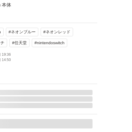
h 本体
充電器）
h
#
ネオンブルー
#
ネオンレッド
Iケーブル
ッチ
#
任天堂
#
nintendoswitch
ch 純正プロコントローラー （スマブラモデ
19:36
14:50
ないためお気をつけてください！
たいものがあればコメントで気軽にお申し付け
ます！