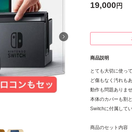
19,000
円
商品説明
とても大切に使っ
ど傷もなく汚れも
動作も問題ありま
本体のカバーも割
Switchに付属
商品のセット内容