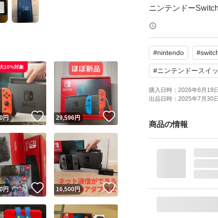
ニンテンドーSwitc
ドック
ACアダプター （
#
nintendo
#
switc
ハイスピードHDM
大10%対象
本体のケース
#
ニンテンドースイ
ニンテンドーSwit
購入日時：
2026年6月19日 
出品日時：
2025年7月30日 
ル）
！
いいね！
いいね！
0
円
29,596
円
商品の情報
Joy-Conは付か
他に状態を確認し
ください！
！
いいね！
いいね！
0
円
16,500
円
ご購入お願い致し