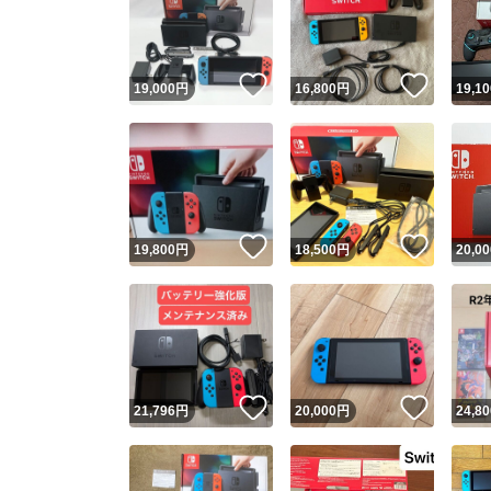
いいね！
いいね
19,000
円
16,800
円
19,10
いいね！
いいね
19,800
円
18,500
円
20,00
Yaho
安心取引
安心
いいね！
いいね
21,796
円
20,000
円
24,80
取引実績
取引