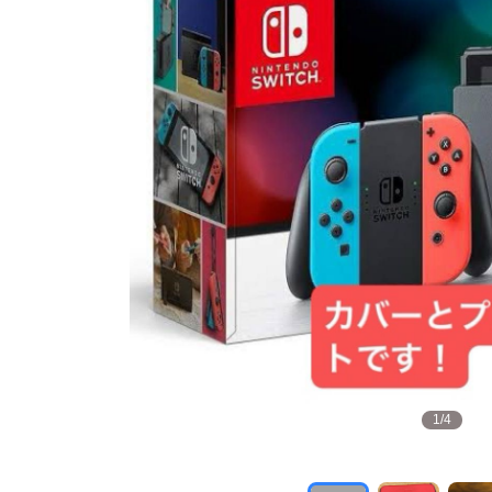
1
/
4