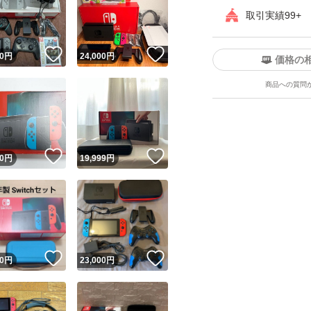
取引実績99+
！
いいね！
いいね！
0
円
24,000
円
価格の
商品への質問
ユーザーの実績について
！
いいね！
いいね！
0
円
19,999
円
o!フリマが定めた一定の基準を満たしたユーザーにバッジを付与しています
出品者
この商品の情報をコピーします
取引出品者
Yahoo!フリマの基準をクリアした安心・安全なユーザーです
！
いいね！
いいね！
商品画像の
無断転載は禁止
されています
0
円
23,000
円
コピーされた情報は
必ずご自身の商品に合わせて編集
してください
コピーは
1商品につき1回
です
実績◯+
このユーザーはYahoo!フリマの取引を完了させた実績があり