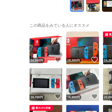
この商品をみている人にオススメ
最
いいね！
いいね
26,500
円
19,300
円
14,30
いいね！
いいね
16,700
円
16,900
円
22,00
最大10%対象