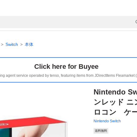
Switch
本体
Click here for Buyee
ing agent service operated by tenso, featuring items from JDirectItems Fleamarket 
Nintendo
ンレッド 
ロコン ケ
Nintendo Switch
送料無料