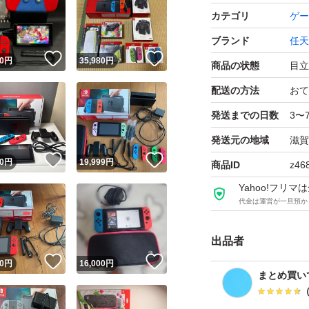
Nintendo Swit
カテゴリ
ゲー
HAC-S-KABAA
ブランド
任天
ブランド：任天堂 Nint
！
いいね！
いいね！
0
円
35,980
円
商品の状態
目立
セット内容：本体
配送の方法
おて
パッケージ種類：
発送までの日数
3〜
色：レッド系 ブル
発送元の地域
滋賀
！
いいね！
いいね！
0
円
19,999
円
商品ID
z46
Yahoo!フリ
代金は運営が一旦預か
出品者
！
いいね！
いいね！
0
円
16,000
円
まとめ買い