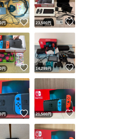
商品情報コピー機
リマ実績◯+
このユーザーは他フリマサービスでの取引実績があります
！
いいね！
いいね！
0
円
23,500
円
出品ページへ
&安心発送
キャンセル
ジは実績に基づく表示であり、発送を保証しているものではありません
このユーザーは高頻度で24時間以内＆設定した発送日数内に
ード＆安心発送
ます
！
いいね！
いいね！
0
円
14,299
円
ード発送
このユーザーは高頻度で24時間以内に発送しています
発送
このユーザーは設定した発送日数内に発送しています
！
いいね！
いいね！
0
円
21,500
円