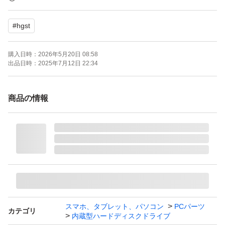
業界で最高のハードドライブ容量7200 rpmのパフォーマ
#
hgst
ンスを実現。
省電力の革新を活用hivertテクノロジーを採用したこのド
購入日時：
2026年5月20日 08:58
ライブは、優れた電源効率と熱排出を取り揃え、製造元、
出品日時：
2025年7月12日 22:34
コンプライアンスを満たすエネルギーターゲットおよび拡
張ドライブを使用することができます。
商品の情報
製品の詳細・仕様
インターフェイス 3.5インチ SATA 6.0Gbps
容量 4TB / Advanced Format(4kBセクター / 512kセクター
エミュレーション)
回転数 7200rpm
スマホ、タブレット、パソコン
PCパーツ
カテゴリ
内蔵型ハードディスクドライブ
キャッシュ 64MB