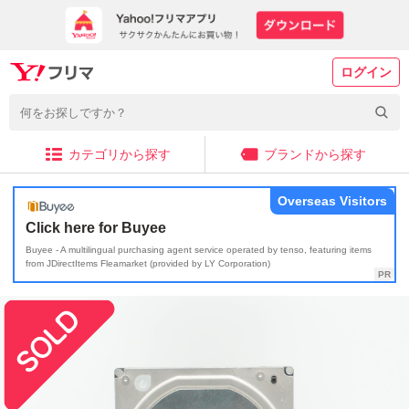
ログイン
カテゴリから探す
ブランドから探す
Overseas Visitors
Click here for Buyee
Buyee - A multilingual purchasing agent service operated by tenso, featuring items
from JDirectItems Fleamarket (provided by LY Corporation)