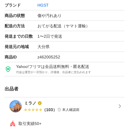
ブランド
HGST
内部転送速度 204.75MB/s
商品の状態
傷や汚れあり
消費電力 アイドル時 6.9W
動作音 アイドル時 29dBA(2.9Bels)
配送の方法
おてがる配送（ヤマト運輸）
その他 4k Byte Sector採用品です。(512byteセクターエミ
発送までの日数
1〜2日で発送
ュレーション対応)
発送元の地域
大分県
商品ID
z462005252
Yahoo!フリマは全品送料無料・匿名配送
代金は運営が一旦預かり、評価後、出品者に支払われます
出品者
ミラノ
（
103
）
本人確認前
取引実績50+