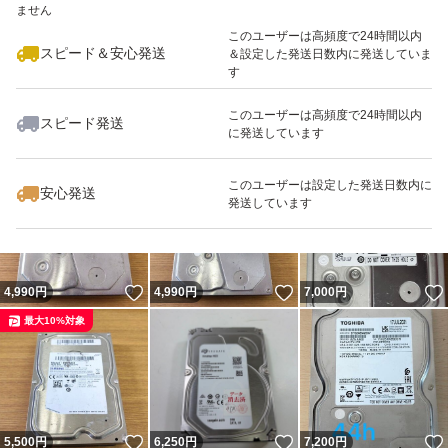
ません
最大10%対象
このユーザーは高頻度で24時間以内
スピード＆安心発送
＆設定した発送日数内に発送していま
す
このユーザーは高頻度で24時間以内
スピード発送
に発送しています
いいね！
いいね！
4,600
円
7,500
円
4,300
円
最大10%対象
最大10%対象
このユーザーは設定した発送日数内に
安心発送
発送しています
いいね！
いいね！
4,990
円
4,990
円
7,000
円
最大10%対象
いいね！
いいね！
5,500
円
6,250
円
7,200
円