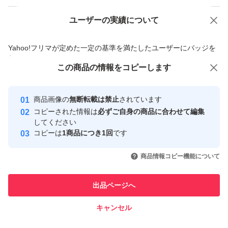
ユーザーの実績について
価格の相談
商品への質問
商品への質問からの値下げ交渉、不適切なカテゴリ変更依頼は禁止です
Yahoo!フリマが定めた一定の基準を満たしたユーザーにバッジを
付与しています
この商品をみている人にオススメ
この商品の情報をコピーします
安心取引出品者
最大10%対象
最大10%対象
最大10%対象
Yahoo!フリマの基準をクリアした安
安心取引出品者
商品画像の
無断転載は禁止
されています
心・安全なユーザーです
コピーされた情報は
必ずご自身の商品に合わせて編集
取引実績
してください
コピーは
1商品につき1回
です
このユーザーはYahoo!フリマの取
取引実績◯+
いいね！
いいね！
8,000
円
5,480
円
5,300
円
引を完了させた実績があります
商品情報コピー機能について
このユーザーは他フリマサービス
他フリマ実績◯+
出品ページへ
での取引実績があります
キャンセル
スピード&安心発送
いいね！
いいね！
5,480
※このバッジは実績に基づく表示であり、発送を保証しているものではあり
円
3,550
円
6,000
円