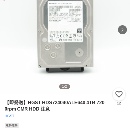
1
/
2
い
【即発送】HGST HDS724040ALE640 4TB 720
12
0rpm CMR HDD 注意
HGST
送料無料