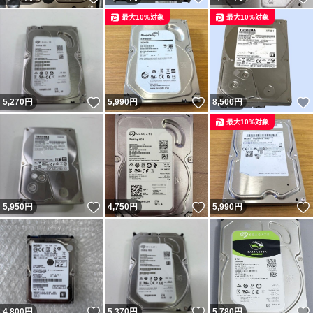
最大10%対象
最大10%対象
いいね！
いいね！
5,270
円
5,990
円
8,500
円
最大10%対象
いいね！
いいね！
5,950
円
4,750
円
5,990
円
いいね！
いいね！
4,800
円
5,370
円
5,780
円