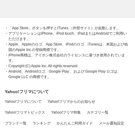
・「App Store」ボタンを押すとiTunes （外部サイト）が起動します。
・アプリケーションはiPhone、iPod touch、iPadまたはAndroidでご利用い
ただけます。
・Apple、Appleのロゴ、App Store、iPodのロゴ、iTunesは、米国および他
国のApple Inc.の登録商標です。
・iPhone商標は、アイホン株式会社のライセンスに基づき使用されていま
す。
・Copyright (C) Apple Inc. All rights reserved.
・Android、Androidロゴ、Google Play 、および Google Play ロゴは、
Google LLC の商標です。
Yahoo!フリマについて
Yahoo!フリマについて
Yahoo!フリマからのお知らせ
Yahoo!フリマトピックス
Yahoo!フリマ特集
カテゴリ一覧
ブランド一覧
ランキング
かんたんご利用ガイド
メール通知設定