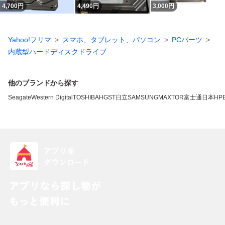
4,700
円
4,490
円
3,000
円
Yahoo!フリマ
スマホ、タブレット、パソコン
PCパーツ
内蔵型ハードディスクドライブ
他のブランドから探す
Seagate
Western Digital
TOSHIBA
HGST
日立
SAMSUNG
MAXTOR
富士通
日本HP