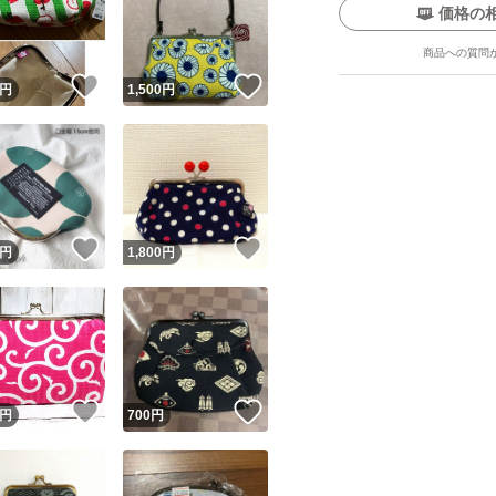
価格の
商品への質問
！
いいね！
いいね！
円
1,500
円
ユーザーの実績について
！
いいね！
いいね！
円
1,800
円
o!フリマが定めた一定の基準を満たしたユーザーにバッジを付与しています
出品者
この商品の情報をコピーします
取引出品者
Yahoo!フリマの基準をクリアした安心・安全なユーザーです
！
いいね！
いいね！
商品画像の
無断転載は禁止
されています
円
700
円
コピーされた情報は
必ずご自身の商品に合わせて編集
してください
コピーは
1商品につき1回
です
実績◯+
このユーザーはYahoo!フリマの取引を完了させた実績があり