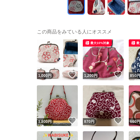
この商品をみている人にオススメ
最大10%対象
最
いいね！
いいね
1,000
円
1,200
円
850
いいね！
いいね
1,800
円
870
円
660