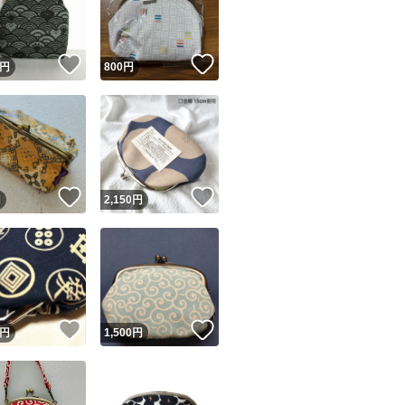
商品情報コピー機
リマ実績◯+
このユーザーは他フリマサービスでの取引実績があります
！
いいね！
いいね！
円
800
円
出品ページへ
&安心発送
キャンセル
ジは実績に基づく表示であり、発送を保証しているものではありません
このユーザーは高頻度で24時間以内＆設定した発送日数内に
ード＆安心発送
ます
！
いいね！
いいね！
円
2,150
円
ード発送
このユーザーは高頻度で24時間以内に発送しています
発送
このユーザーは設定した発送日数内に発送しています
！
いいね！
いいね！
円
1,500
円