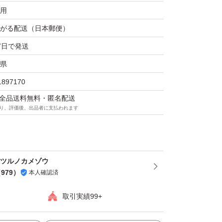
用
がる配送（日本郵便）
7日で発送
県
1897170
マは全品送料無料・匿名配送
り、評価後、出品者に支払われます
 ツルノカメゾウ
（
979
）
本人確認済
取引実績99+