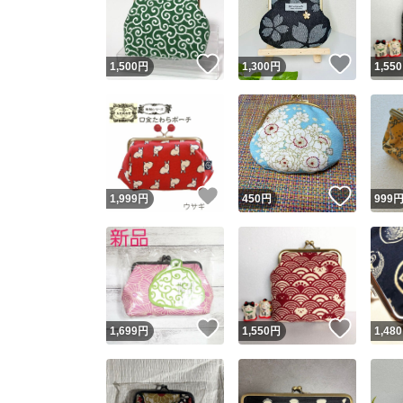
他フ
いいね！
いいね
1,500
円
1,300
円
1,550
スピード
※このバッ
スピ
いいね！
いいね
1,999
円
450
円
999
スピ
安心
いいね！
いいね
1,699
円
1,550
円
1,480