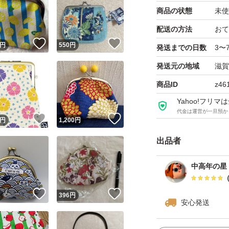
商品の状態
未使
配送の方法
おて
！
いいね！
いいね！
円
550
円
発送までの日数
3〜
発送元の地域
滋賀
商品ID
z46
Yahoo!フリ
代金は運営が一旦預か
！
いいね！
いいね！
円
1,200
円
出品者
中高年の星
！
いいね！
いいね！
円
396
円
安心発送