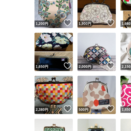
いいね！
いいね
1,200
円
1,900
円
1,680
いいね！
いいね
1,650
円
2,000
円
2,150
Yaho
安心取引
安心
いいね！
いいね
2,380
円
500
円
1,450
取引実績
取引