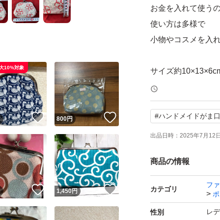
お金を入れて使う
使い方は多様で
小物やコスメを入
大10%対象
サイズ約10×13×6c
未使用のまま自宅
#
ハンドメイドがま
！
いいね！
いいね！
円
800
円
断捨離しました
出品日時：
2025年7月12日 
商品の情報
ファ
！
いいね！
いいね！
カテゴリ
円
1,450
円
ポ
レデ
性別