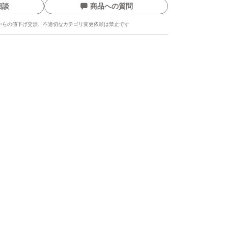
相談
商品への質問
からの値下げ交渉、不適切なカテゴリ変更依頼は禁止です
ます