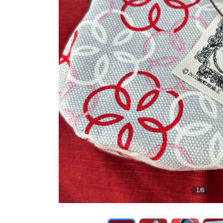
1
/
6