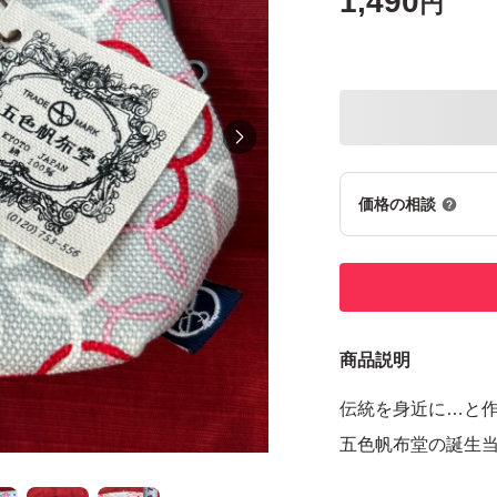
1,490
円
価格の相談
商品説明
伝統を身近に…と
五色帆布堂の誕生