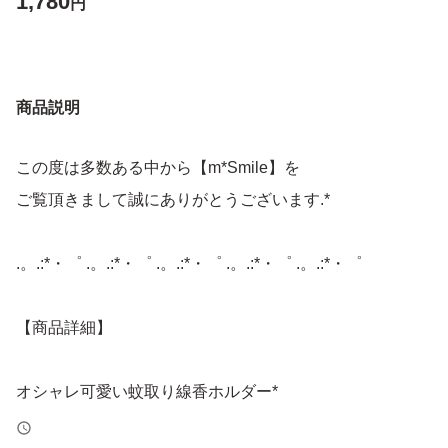
1,780
円
商品説明
この度は多数ある中から【m*Smile】を
ご覧頂きまして誠にありがとうございます.*
.。.:*・゜ .。.:*・゜ .。.:*・゜ .。.:*・゜ .。.:*・゜
【商品詳細】
オシャレ可愛い蚊取り線香ホルダー*
お香も焚けちゃう