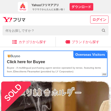
ログイン
カテゴリから探す
ブランドから探す
Overseas Visitors
Click here for Buyee
Buyee - A multilingual purchasing agent service operated by tenso, featuring items
from JDirectItems Fleamarket (provided by LY Corporation)