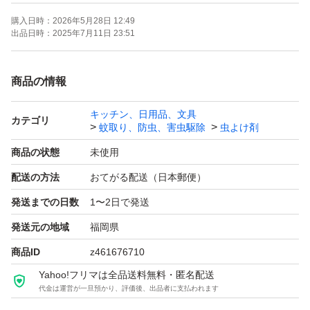
ベランダや庭、キャンプ等にも◎
購入日時：
2026年5月28日 12:49
出品日時：
2025年7月11日 23:51
カラー パウダーピンク
サイズ 直径15×高さ5.5(蓋の取っ手まで9cm)
商品の情報
キッチン、日用品、文具
取り扱いカラー
カテゴリ
蚊取り、防虫、害虫駆除
虫よけ剤
パウダーピンク／ブルー
商品の状態
未使用
配送の方法
おてがる配送（日本郵便）
.。.:*・゜ .。.:*・゜ .。.:*・゜ .。.:*・゜ .。.:*・゜
発送までの日数
1〜2日で発送
こちらは海外製品になります
発送元の地域
福岡県
日本製品と比べて縫製や作りに
商品ID
z461676710
少し雑な部分がある場合もございます!!
Yahoo!フリマは全品送料無料・匿名配送
代金は運営が一旦預かり、評価後、出品者に支払われます
下記内容にご理解、ご了承頂きました上で