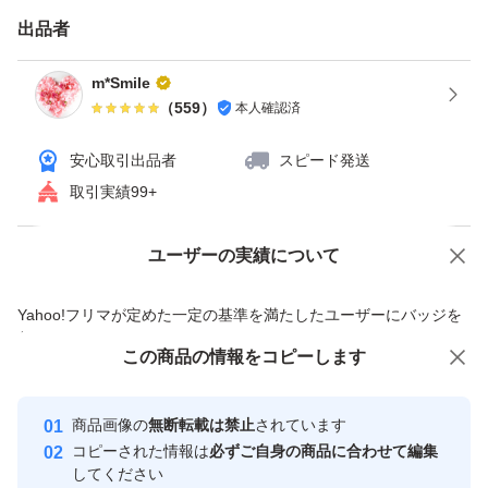
ご検討頂けましたら幸いです.*
出品者
完璧をお求めの方は申し訳ございませんが
ご購入をお控えください。
m*Smile
（
559
）
本人確認済
★返品交換はお受け出来かねます!!
安心取引出品者
スピード発送
縫製が甘い、荒い
取引実績99+
プリントの色移り
接着剤のはみ出し
ユーザーの実績について
価格の相談
商品への質問
新品でもタグが無いもの
商品への質問からの値下げ交渉、不適切なカテゴリ変更依頼は禁止です
Yahoo!フリマが定めた一定の基準を満たしたユーザーにバッジを
洗濯表記が無いもの
付与しています
匂い
この商品をみている人にオススメ
この商品の情報をコピーします
安心取引出品者
最大10%対象
Yahoo!フリマの基準をクリアした安
安心取引出品者
商品画像の
無断転載は禁止
されています
商品は一点一点、検品しておりますが
心・安全なユーザーです
コピーされた情報は
必ずご自身の商品に合わせて編集
素人検品の為見落としがあるかもしれません。
取引実績
してください