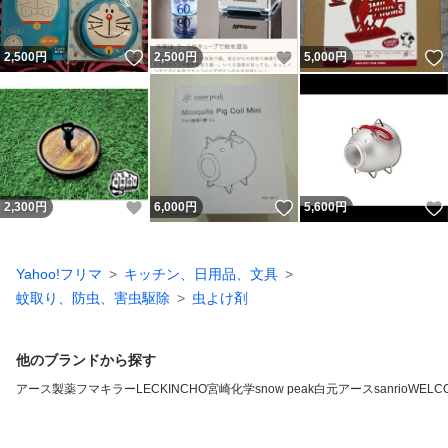
いいね！
いいね！
2,500
円
2,500
円
5,000
円
いいね！
いいね！
2,300
円
6,000
円
5,600
円
Yahoo!フリマ
キッチン、日用品、文具
蚊取り、防虫、害虫駆除
虫よけ剤
他のブランドから探す
アース製薬
フマキラー
LEC
KINCHO
宮崎化学
snow peak
白元アース
sanrio
WELC