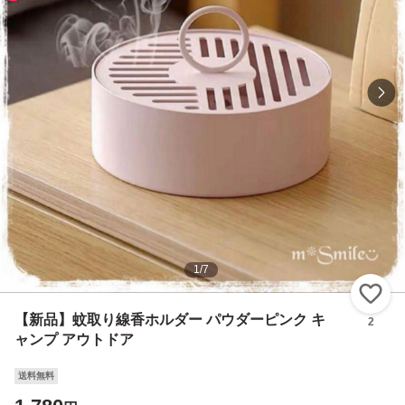
1
/
7
い
【新品】蚊取り線香ホルダー パウダーピンク キ
2
ャンプ アウトドア
送料無料