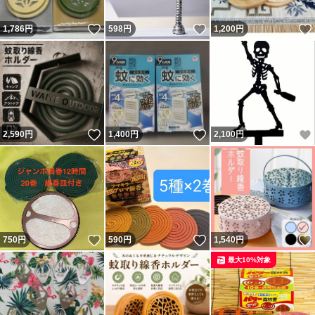
いいね！
いいね！
1,786
円
598
円
1,200
円
いいね！
いいね！
2,590
円
1,400
円
2,100
円
いいね！
いいね！
750
円
590
円
1,540
円
最大10%対象