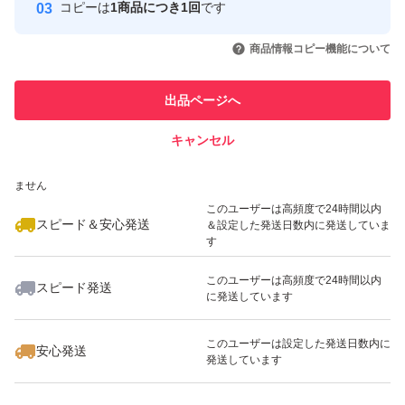
支障がないものにつきましては、
コピーは
1商品につき1回
です
このユーザーはYahoo!フリマの取
取引実績◯+
いいね！
いいね！
1,490
円
980
円
1,480
円
そのまま発送させて頂きます(*¨*)
引を完了させた実績があります
商品情報コピー機能について
このユーザーは他フリマサービス
採寸は基本平置きでの採寸になります。
他フリマ実績◯+
出品ページへ
での取引実績があります
素人採寸の為、多少の誤差があるかもしれません。
キャンセル
スピード&安心発送
予めご了承くださいませ
いいね！
いいね！
999
※このバッジは実績に基づく表示であり、発送を保証しているものではあり
円
999
円
750
円
ません
.。.:*・゜ .。.:*・゜ .。.:*・゜ .。.:*・゜ .。.:*・゜
このユーザーは高頻度で24時間以内
スピード＆安心発送
＆設定した発送日数内に発送していま
す
また土日祝の発送は基本お休みとなります！
このユーザーは高頻度で24時間以内
スピード発送
ご了承くださいませ
に発送しています
いいね！
いいね！
750
円
3,500
円
2,200
円
最大10%対象
このユーザーは設定した発送日数内に
安心発送
発送しています