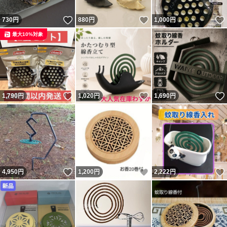
いいね！
いいね！
730
円
880
円
1,000
円
最大10%対象
いいね！
いいね！
1,790
円
1,020
円
1,690
円
いいね！
いいね！
4,950
円
1,200
円
2,222
円