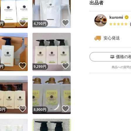
出品者
kuromi
！
いいね！
いいね！
円
4,700
円
安心発送
価格の
ユーザーの実績について
！
いいね！
いいね！
円
9,299
円
商品への質問
o!フリマが定めた一定の基準を満たしたユーザーにバッジを付与しています
出品者
この商品の情報をコピーします
取引出品者
Yahoo!フリマの基準をクリアした安心・安全なユーザーです
！
いいね！
いいね！
商品画像の
無断転載は禁止
されています
0
円
8,900
円
コピーされた情報は
必ずご自身の商品に合わせて編集
してください
コピーは
1商品につき1回
です
実績◯+
このユーザーはYahoo!フリマの取引を完了させた実績があり