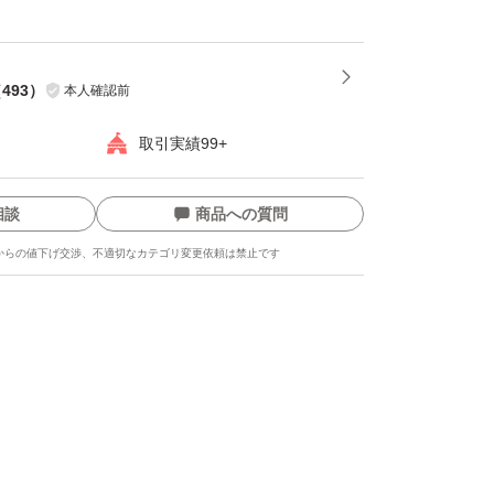
（
493
）
本人確認前
取引実績99+
相談
商品への質問
からの値下げ交渉、不適切なカテゴリ変更依頼は禁止です
ます