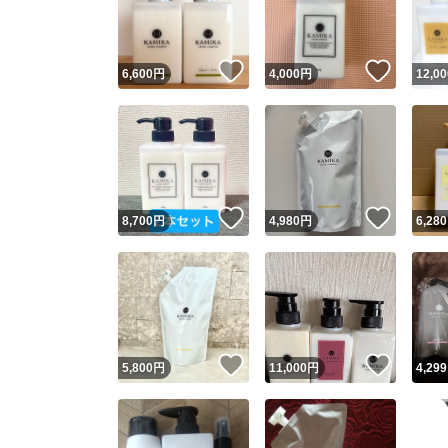
他フ
いいね！
いいね
6,600
円
4,000
円
12,00
スピード
※このバッ
スピ
いいね！
いいね
8,700
円
4,980
円
6,280
スピ
安心
いいね！
いいね
5,800
円
11,000
円
4,299