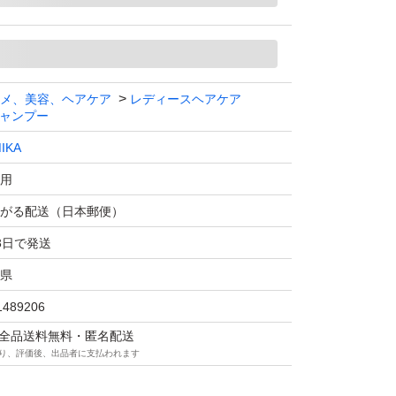
送手続き・質問等お答え出来ないことがありま
シャンプー ローズ＆ウッドの香り ポンプ 400g
メ、美容、ヘアケア
レディースヘアケア
ャンプー
IKA
体
用
肌ケア スカルプケア フケ、頭皮のかゆみ
がる配送（日本郵便）
ージヘア
3日で発送
 まとまる
県
ラベンフリー 紫外線吸収剤不使用
1489206
マは全品送料無料・匿名配送
り、評価後、出品者に支払われます