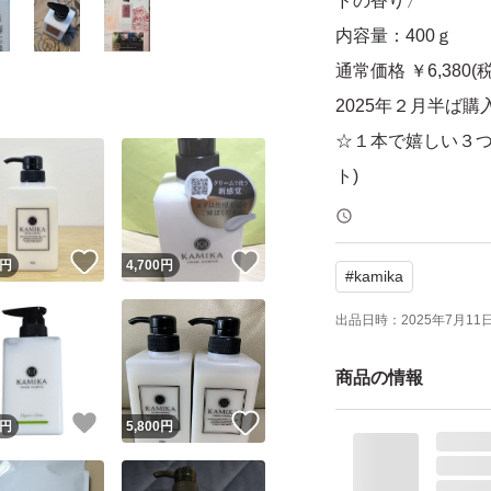
ドの香り〉
内容量：400ｇ
通常価格 ￥6,380(
2025年２月半ば購
☆１本で嬉しい３つの
ト)
《以下引用》
！
いいね！
いいね！
円
4,700
円
#
kamika
髪に良い「ヘマチン
の恵みをたっぷり配
出品日時：
2025年7月11日 
のパサつき・傷みを
商品の情報
や臭いはすっきり
トします。
！
いいね！
いいね！
円
5,800
円