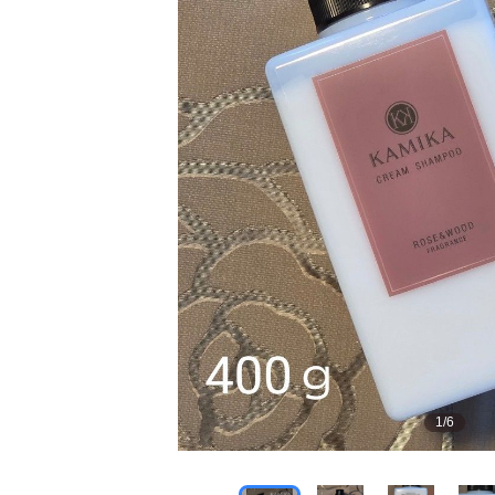
1
/
6