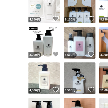
いいね！
いいね
4,650
円
9,100
円
8,880
いいね！
いいね
3,200
円
5,500
円
4,200
Yaho
安心取引
安心
いいね！
いいね
4,500
円
3,500
円
11,60
取引実績
取引