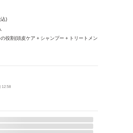
税込)
入
役割(頭皮ケア + シャンプー + トリートメン
」「メリタン」や、9種類の植物エキス、海
合した“泡立たない”クリームシャンプー。 髪
12:58
ケアしたい方におすすめです。 気になる汚れ
落とし、健康的な髪への成長サイクルをサポー