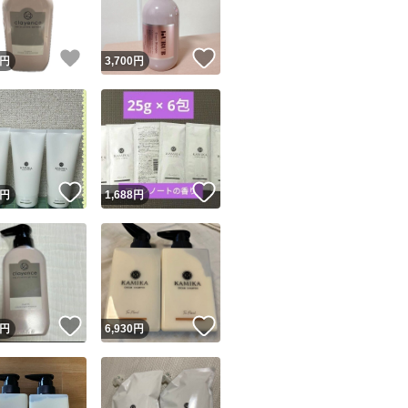
！
いいね！
いいね！
円
3,700
円
！
いいね！
いいね！
円
1,688
円
！
いいね！
いいね！
円
6,930
円