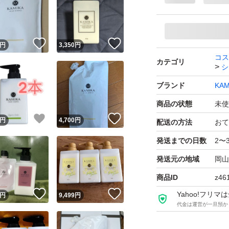
※月、火曜日は発
す
！
いいね！
いいね！
円
3,350
円
KAMIKA クリーム
コス
カテゴリ
×1個
シ
ブランド：KAMIKA
ブランド
KAM
本体/詰め替え：本
商品の状態
未使
頭皮ケアタイプ：地
！
いいね！
いいね！
円
4,700
円
配送の方法
おて
ヘアタイプ：ダメ
発送までの日数
2〜
仕上がり：しっとり
発送元の地域
岡山
特徴：無鉱物油 パ
商品ID
z46
香り：ローズ
！
いいね！
いいね！
Yahoo!フリ
円
9,499
円
代金は運営が一旦預か