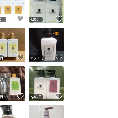
商品情報コピー機
リマ実績◯+
このユーザーは他フリマサービスでの取引実績があります
！
いいね！
いいね！
0
円
6,800
円
出品ページへ
&安心発送
キャンセル
ジは実績に基づく表示であり、発送を保証しているものではありません
このユーザーは高頻度で24時間以内＆設定した発送日数内に
ード＆安心発送
ます
！
いいね！
いいね！
円
11,200
円
ード発送
このユーザーは高頻度で24時間以内に発送しています
発送
このユーザーは設定した発送日数内に発送しています
！
いいね！
いいね！
円
7,900
円