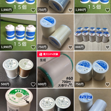
いいね！
いいね！
1,990
円
750
円
1,990
円
いいね！
いいね！
1,990
円
750
円
888
円
最大10%対象
いいね！
いいね！
500
円
600
円
750
円