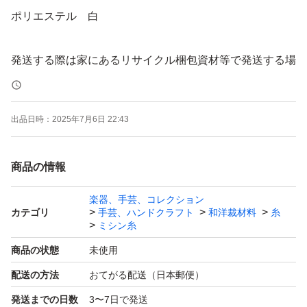
ポリエステル 白
発送する際は家にあるリサイクル梱包資材等で発送する場
合がございます。
出品日時：
2025年7月6日 22:43
ハンドメイド
ミシン糸
商品の情報
ミシン
家庭用ミシン糸
楽器、手芸、コレクション
カテゴリ
手芸、ハンドクラフト
和洋裁材料
糸
60番
ミシン糸
入学準備
商品の状態
未使用
入園準備
配送の方法
おてがる配送（日本郵便）
小学校
発送までの日数
3〜7日で発送
幼稚園