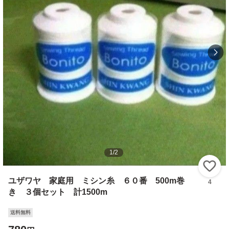
1
/
2
い
ユザワヤ 家庭用 ミシン糸 ６０番 500m巻
4
き ３個セット 計1500m
送料無料