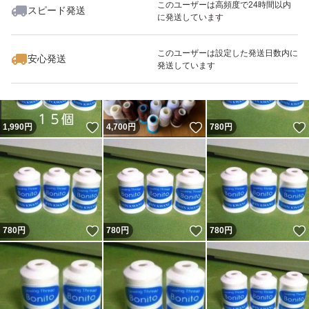
このユーザーは高頻度で24時間以内
スピード発送
に発送しています
いいね！
いいね！
1,915
円
1,800
円
1,500
円
このユーザーは設定した発送日数内に
安心発送
発送しています
いいね！
いいね！
1,990
円
4,700
円
780
円
いいね！
いいね！
780
円
780
円
780
円