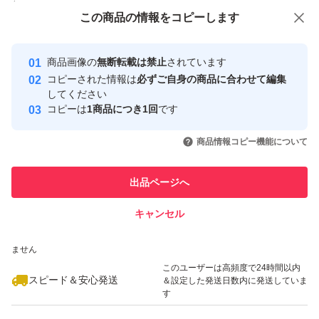
付与しています
この商品をみている人にオススメ
この商品の情報をコピーします
安心取引出品者
Yahoo!フリマの基準をクリアした安
安心取引出品者
商品画像の
無断転載は禁止
されています
心・安全なユーザーです
コピーされた情報は
必ずご自身の商品に合わせて編集
取引実績
してください
コピーは
1商品につき1回
です
このユーザーはYahoo!フリマの取
取引実績◯+
いいね！
いいね！
780
円
780
円
780
円
引を完了させた実績があります
商品情報コピー機能について
このユーザーは他フリマサービス
他フリマ実績◯+
出品ページへ
での取引実績があります
キャンセル
スピード&安心発送
いいね！
いいね！
780
※このバッジは実績に基づく表示であり、発送を保証しているものではあり
円
780
円
680
円
ません
このユーザーは高頻度で24時間以内
スピード＆安心発送
＆設定した発送日数内に発送していま
す