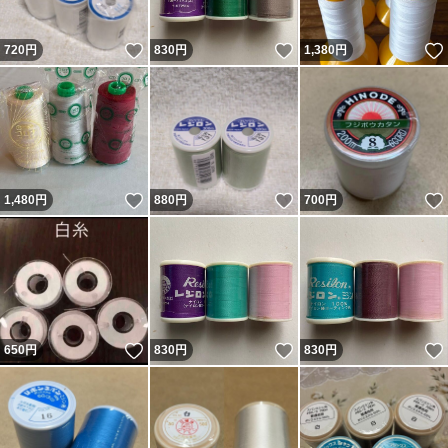
いいね！
いいね！
720
円
830
円
1,380
円
いいね！
いいね！
1,480
円
880
円
700
円
いいね！
いいね！
650
円
830
円
830
円