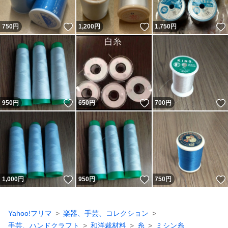
いいね！
いいね！
750
円
1,200
円
1,750
円
いいね！
いいね！
950
円
650
円
700
円
いいね！
いいね！
1,000
円
950
円
750
円
Yahoo!フリマ
楽器、手芸、コレクション
手芸、ハンドクラフト
和洋裁材料
糸
ミシン糸