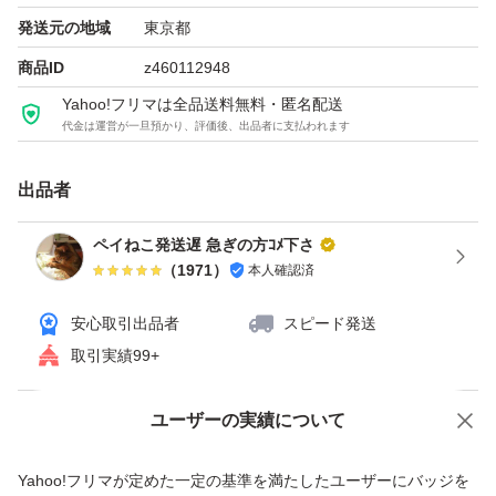
入学
発送元の地域
東京都
入園
商品ID
z460112948
Yahoo!フリマは全品送料無料・匿名配送
代金は運営が一旦預かり、評価後、出品者に支払われます
出品者
ペイねこ発送遅 急ぎの方ｺﾒ下さ
（
1971
）
本人確認済
安心取引出品者
スピード発送
取引実績99+
ユーザーの実績について
価格の相談
商品への質問
商品への質問からの値下げ交渉、不適切なカテゴリ変更依頼は禁止です
Yahoo!フリマが定めた一定の基準を満たしたユーザーにバッジを