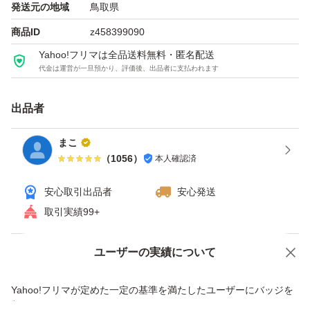
発送元の地域
鳥取県
●エリクシール
商品ID
z458399090
デーケアレボリューショントーンアップSP+
Yahoo!フリマは全品送料無料・匿名配送
３５g、
代金は運営が一旦預かり、評価後、出品者に支払われます
出品者
値下げ交渉は、ご遠慮くださいませ。
まこ
自宅保管品の為、神経質な人や完璧を求め
（
1056
）
本人確認済
られる人、製造番号が気になる人は店頭
安心取引出品者
安心発送
にてご購入下さいませ。
取引実績99+
他のサイトも利用の為、ご購入時期により
袋入り、袋無しの商品になったり、防犯
ユーザーの実績について
価格の相談
商品への質問
シールの跡があったり店頭シールの貼って
商品への質問からの値下げ交渉、不適切なカテゴリ変更依頼は禁止です
ある商品もあります。
Yahoo!フリマが定めた一定の基準を満たしたユーザーにバッジを
付与しています
また、突然削除させて頂くこともあります