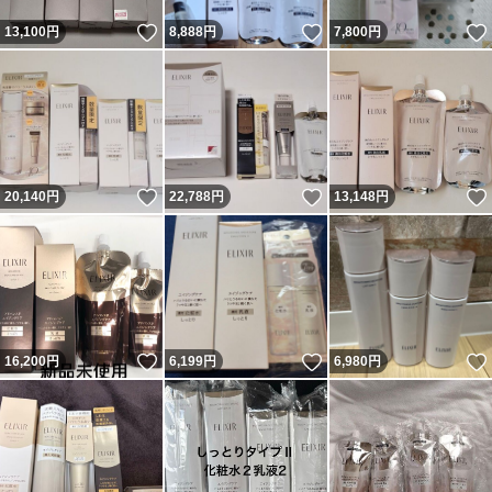
いいね！
いいね！
13,100
円
8,888
円
7,800
円
いいね！
いいね！
20,140
円
22,788
円
13,148
円
いいね！
いいね！
16,200
円
6,199
円
6,980
円