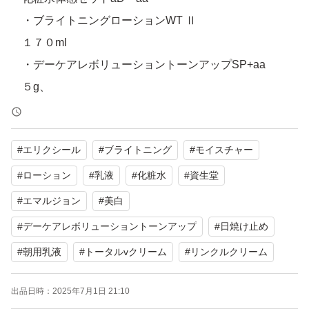
・ブライトニングローションWT Ⅱ
１７０ml
・デーケアレボリューショントーンアップSP+aa
５g、
●エリクシール 美白＆エイジングケア
#
エリクシール
#
ブライトニング
#
モイスチャー
化粧水 体感セット ａＣＷ ａａ
・ブライトニングローションＷＴ Ⅱ
#
ローション
#
乳液
#
化粧水
#
資生堂
化粧水しっとり(本体)１７０ml
#
エマルジョン
#
美白
・トータルVファミングクリーム
#
デーケアレボリューショントーンアップ
#
日焼け止め
特製サイズ５g、
#
朝用乳液
#
トータルvクリーム
#
リンクルクリーム
・レチノールパワーリンクルクリーム
特製サイズ２.５g
出品日時：
2025年7月1日 21:10