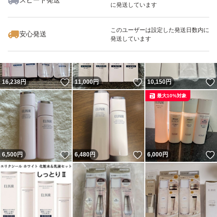
スピード発送
に発送しています
いいね！
いいね！
20,666
円
4,450
円
7,400
円
化粧水 体感セット ａＣＷ ａａ 化粧水 ローション
最大10%対象
ブランド：ELIXIR（コスメ）
このユーザーは設定した発送日数内に
安心発送
発送しています
いいね！
いいね！
16,238
円
11,000
円
10,150
円
最大10%対象
いいね！
いいね！
6,500
円
6,480
円
6,000
円