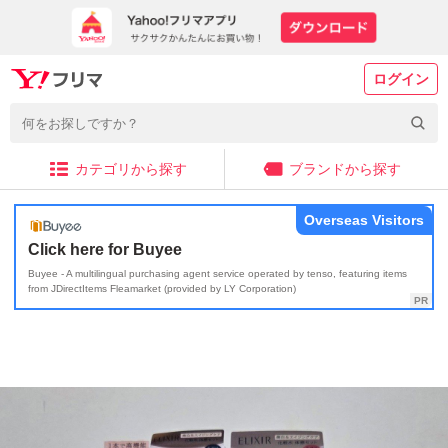
ログイン
カテゴリから探す
ブランドから探す
Overseas Visitors
Click here for Buyee
Buyee - A multilingual purchasing agent service operated by tenso, featuring items
from JDirectItems Fleamarket (provided by LY Corporation)