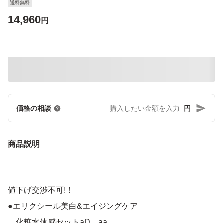
送料無料
14,960
円
円
価格の相談
商品説明
値下げ交渉不可!！
●エリクシール美白&エイジングケア
化粧水体感セットaD aa