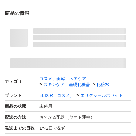
●ミニボトルローションWT Ⅱ
商品の情報
１８ml、
●エリクシール
ブライトニング エマルジョン ＷＴ Ⅱ
しっとり （本体） １３０ｍＬ、
●ミニボトルエマルジョンWTⅡ
コスメ、美容、ヘアケア
カテゴリ
スキンケア、基礎化粧品
化粧水
１８ml、
ブランド
ELIXIR（コスメ）
エリクシールホワイト
美白有効成分と、厳選された美容成分配合。
商品の状態
未使用
うるおって光をきれいに反射する肌に整え、
配送の方法
おてがる配送（ヤマト運輸）
透明感とふっくらしたハリを与えます。
発送までの日数
1〜2日で発送