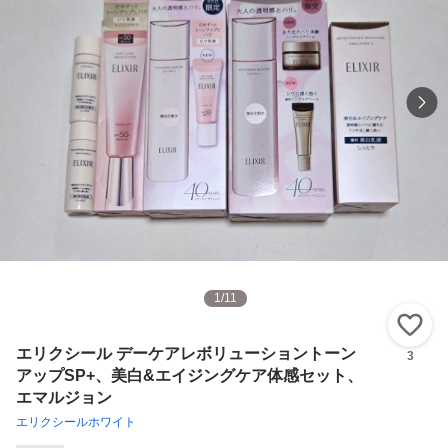
1
/
11
い
エリクシール デーケアレボリューショントーン
3
アップSP+、美白&エイジングケア体感セット、
エマルジョン
エリクシールホワイト