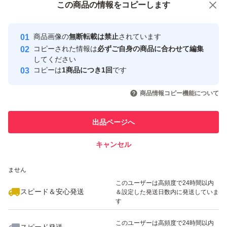
この商品をみている人にオススメ
この商品の情報をコピーします
安心取引出品者
最大10%対象
Yahoo!フリマの基準をクリアした安
ブライトニング ローション WT II
安心取引出品者
商品画像の
無断転載は禁止
されています
心・安全なユーザーです
限定セット a E
コピーされた情報は
必ずご自身の商品に合わせて編集
取引実績
してください
ブランド：エリクシールホワイト
コピーは
1商品につき1回
です
このユーザーはYahoo!フリマの取
取引実績◯+
いいね！
いいね！
14,438
円
6,300
円
9,500
円
引を完了させた実績があります
商品情報コピー機能について
#エリクシールホワイトクリアローションTII
#資生堂
このユーザーは他フリマサービス
他フリマ実績◯+
出品ページへ
での取引実績があります
#エリクシール
キャンセル
スピード&安心発送
種類...化粧水(スキンローション)
いいね！
いいね！
17,685
※このバッジは実績に基づく表示であり、発送を保証しているものではあり
円
11,200
円
7,800
円
ません
本体/詰め替え...本体
このユーザーは高頻度で24時間以内
スピード＆安心発送
＆設定した発送日数内に発送していま
効果/特徴...美白, 夜用, 朝用
す
このユーザーは高頻度で24時間以内
3/エリクシール ホワイト 美白＆エイジングケア