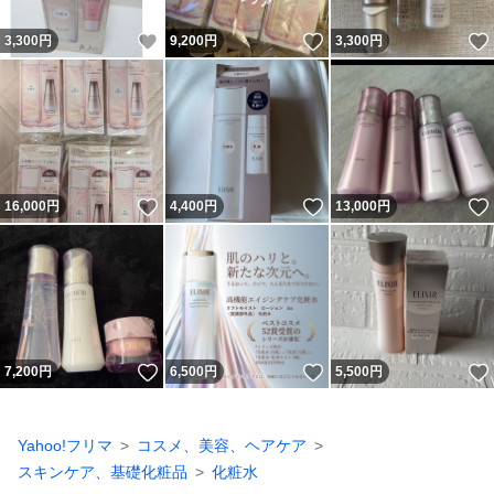
いいね！
いいね！
3,300
円
9,200
円
3,300
円
いいね！
いいね！
16,000
円
4,400
円
13,000
円
いいね！
いいね！
7,200
円
6,500
円
5,500
円
Yahoo!フリマ
コスメ、美容、ヘアケア
スキンケア、基礎化粧品
化粧水