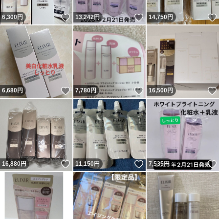
いいね！
いいね！
6,300
円
13,242
円
14,750
円
いいね！
いいね！
6,680
円
7,780
円
16,500
円
いいね！
いいね！
16,880
円
11,150
円
7,535
円