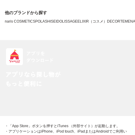
他のブランドから探す
naris COSMETICS
POLA
SHISEIDO
LISSAGE
ELIXIR（コスメ）
DECORTE
MEN
・「App Store」ボタンを押すとiTunes （外部サイト）が起動します。
・アプリケーションはiPhone、iPod touch、iPadまたはAndroidでご利用い