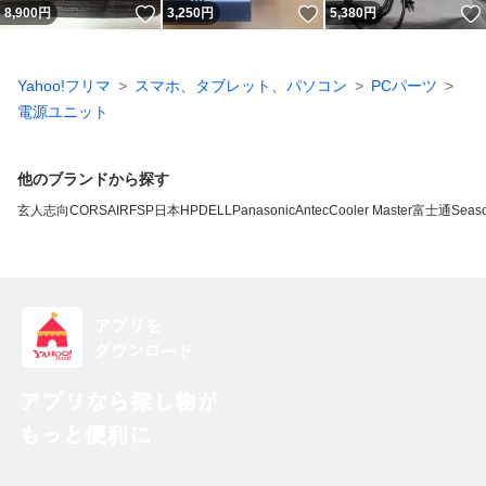
いいね！
いいね！
8,900
円
3,250
円
5,380
円
Yahoo!フリマ
スマホ、タブレット、パソコン
PCパーツ
電源ユニット
他のブランドから探す
玄人志向
CORSAIR
FSP
日本HP
DELL
Panasonic
Antec
Cooler Master
富士通
Seaso