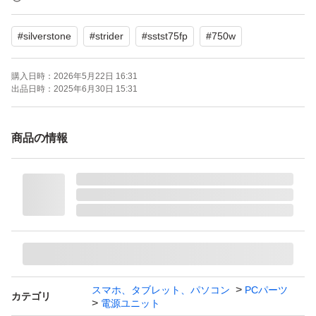
中古品であることをご理解の上、ご検討ください。
#
silverstone
#
strider
#
sstst75fp
#
750w
よろしくお願いします。
購入日時：
2026年5月22日 16:31
出品日時：
2025年6月30日 15:31
SST-ST75F-P ［Strider Plus 750W］
ブランド：Silver Stone Strider
商品の情報
スマホ、タブレット、パソコン
PCパーツ
カテゴリ
電源ユニット