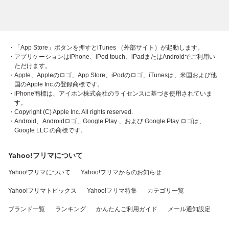
・「App Store」ボタンを押すとiTunes （外部サイト）が起動します。
・アプリケーションはiPhone、iPod touch、iPadまたはAndroidでご利用い
ただけます。
・Apple、Appleのロゴ、App Store、iPodのロゴ、iTunesは、米国および他
国のApple Inc.の登録商標です。
・iPhone商標は、アイホン株式会社のライセンスに基づき使用されていま
す。
・Copyright (C) Apple Inc. All rights reserved.
・Android、Androidロゴ、Google Play 、および Google Play ロゴは、
Google LLC の商標です。
Yahoo!フリマについて
Yahoo!フリマについて
Yahoo!フリマからのお知らせ
Yahoo!フリマトピックス
Yahoo!フリマ特集
カテゴリ一覧
ブランド一覧
ランキング
かんたんご利用ガイド
メール通知設定