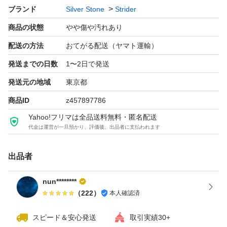
ブランド
Silver Stone
Strider
商品の状態
やや傷や汚れあり
配送の方法
おてがる配送（ヤマト運輸）
発送までの日数
1〜2日で発送
発送元の地域
東京都
商品ID
z457897786
Yahoo!フリマは全品送料無料・匿名配送
代金は運営が一旦預かり、評価後、出品者に支払われます
出品者
nun********
（
222
）
本人確認済
スピード＆安心発送
取引実績30+