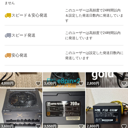
ません
最大10%対象
このユーザーは高頻度で24時間以内
スピード＆安心発送
＆設定した発送日数内に発送していま
す
このユーザーは高頻度で24時間以内
スピード発送
に発送しています
いいね！
いいね！
3,480
円
3,500
円
3,500
円
最大10%対象
このユーザーは設定した発送日数内に
安心発送
発送しています
いいね！
いいね！
4,000
円
3,430
円
2,800
円
いいね！
いいね！
3,600
円
3,550
円
2,800
円