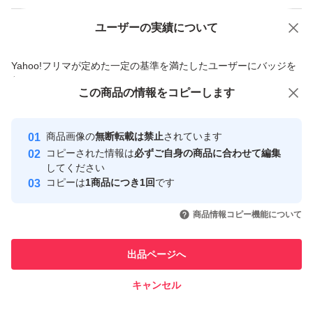
ユーザーの実績について
価格の相談
商品への質問
商品への質問からの値下げ交渉、不適切なカテゴリ変更依頼は禁止です
Yahoo!フリマが定めた一定の基準を満たしたユーザーにバッジを
付与しています
この商品をみている人にオススメ
この商品の情報をコピーします
安心取引出品者
最大10%対象
Yahoo!フリマの基準をクリアした安
安心取引出品者
商品画像の
無断転載は禁止
されています
心・安全なユーザーです
コピーされた情報は
必ずご自身の商品に合わせて編集
取引実績
してください
コピーは
1商品につき1回
です
このユーザーはYahoo!フリマの取
取引実績◯+
いいね！
いいね！
3,500
円
4,000
円
4,500
円
引を完了させた実績があります
商品情報コピー機能について
最大10%対象
最大10%対象
このユーザーは他フリマサービス
他フリマ実績◯+
出品ページへ
での取引実績があります
キャンセル
スピード&安心発送
いいね！
いいね！
3,470
※このバッジは実績に基づく表示であり、発送を保証しているものではあり
円
8,000
円
3,300
円