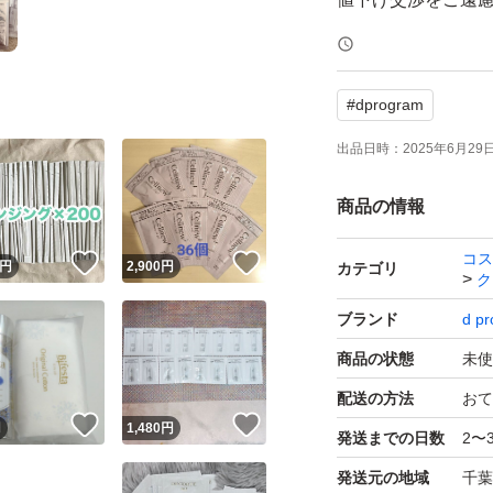
#
dprogram
出品日時：
2025年6月29日 
商品の情報
コス
！
いいね！
いいね！
円
2,900
円
カテゴリ
ク
ブランド
d p
商品の状態
未使
配送の方法
おて
！
いいね！
いいね！
円
1,480
円
発送までの日数
2〜
発送元の地域
千葉