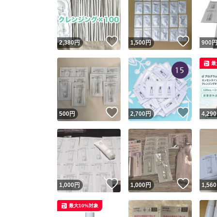
いいね！
いいね
2,380
円
1,500
円
900
最
いいね！
いいね
500
円
2,700
円
4,290
いいね！
いいね
1,000
円
1,000
円
1,560
最大10%対象