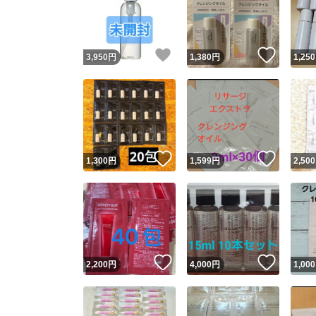
いいね！
いいね
3,950
円
1,380
円
1,250
いいね！
いいね
1,300
円
1,599
円
2,500
Yaho
安心取引
安心
いいね！
いいね
2,200
円
4,000
円
1,000
取引実績
取引