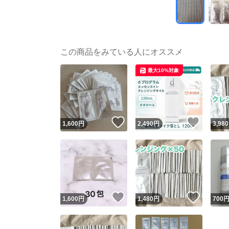
この商品をみている人にオススメ
最大10%対象
いいね！
いいね
1,600
円
2,490
円
3,980
いいね！
いいね
1,600
円
1,480
円
700