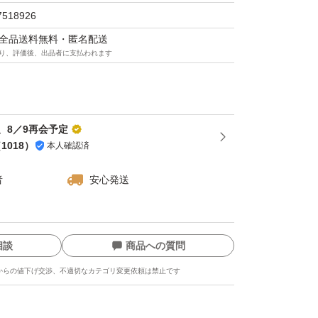
7518926
マは全品送料無料・匿名配送
り、評価後、出品者に支払われます
、8／9再会予定
（
1018
）
本人確認済
者
安心発送
相談
商品への質問
からの値下げ交渉、不適切なカテゴリ変更依頼は禁止です