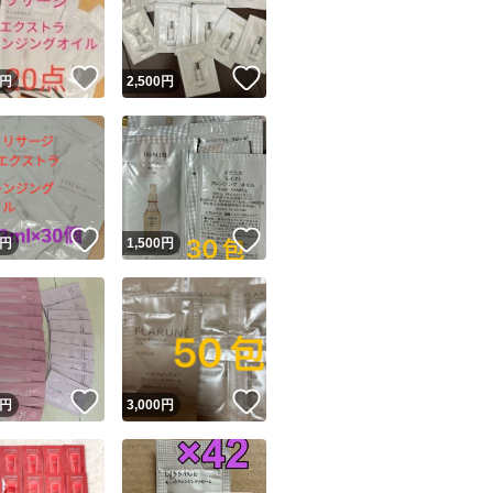
商品情報コピー機
リマ実績◯+
このユーザーは他フリマサービスでの取引実績があります
！
いいね！
いいね！
円
2,500
円
出品ページへ
&安心発送
キャンセル
ジは実績に基づく表示であり、発送を保証しているものではありません
このユーザーは高頻度で24時間以内＆設定した発送日数内に
ード＆安心発送
ます
！
いいね！
いいね！
円
1,500
円
ード発送
このユーザーは高頻度で24時間以内に発送しています
発送
このユーザーは設定した発送日数内に発送しています
！
いいね！
いいね！
円
3,000
円