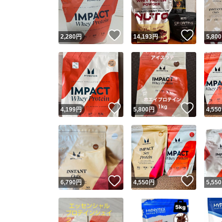
他フ
いいね！
いいね
2,280
円
14,193
円
5,800
スピード
※このバッ
スピ
いいね！
いいね
4,199
円
5,800
円
4,550
スピ
安心
いいね！
いいね
6,790
円
4,550
円
5,550