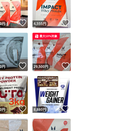
※乳成分を含みま
※大豆由来の乳化
※グルテンを含む
！
いいね！
いいね！
0
円
4,555
円
最大10%対象
【注意事項】
※海外製品の為、
すが品質に問題は
ユーザーの実績について
！
いいね！
いいね！
※パッケージデザ
0
円
29,500
円
※割引済み商品の
o!フリマが定めた一定の基準を満たしたユーザーにバッジを付与しています
出品者
この商品の情報をコピーします
ホエイプロテイン
取引出品者
Yahoo!フリマの基準をクリアした安心・安全なユーザーです
プロテイン
！
いいね！
いいね！
商品画像の
無断転載は禁止
されています
0
円
8,880
円
マイプロテイン
コピーされた情報は
必ずご自身の商品に合わせて編集
してください
コピーは
1商品につき1回
です
実績◯+
このユーザーはYahoo!フリマの取引を完了させた実績があり