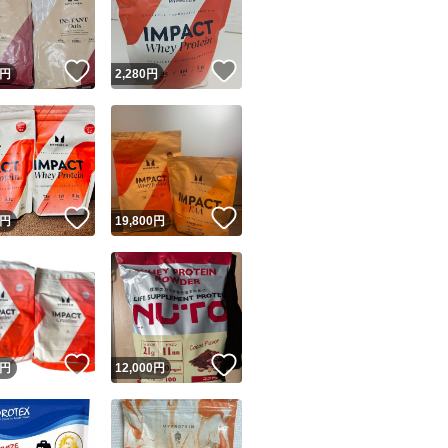
商品情報コピー機
リマ実績◯+
このユーザーは他フリマサービスでの取引実績があります
！
いいね！
いいね！
円
2,280
円
出品ページへ
&安心発送
キャンセル
ジは実績に基づく表示であり、発送を保証しているものではありません
このユーザーは高頻度で24時間以内＆設定した発送日数内に
ード＆安心発送
ます
！
いいね！
いいね！
円
19,800
円
ード発送
このユーザーは高頻度で24時間以内に発送しています
発送
このユーザーは設定した発送日数内に発送しています
！
いいね！
いいね！
円
12,000
円