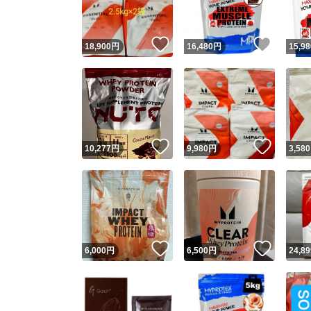
いいね！
いいね
18,900
円
16,480
円
15,98
いいね！
いいね
10,277
円
9,980
円
3,580
いいね！
いいね
6,000
円
6,500
円
24,89