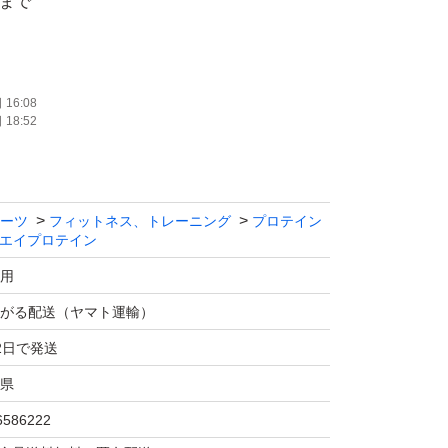
月まで
イプロテイン)
16:08
18:52
養ブランド
イナー2.5㎏
ーツ
フィットネス、トレーニング
プロテイン
エイプロテイン
t ウェイト ゲイナー」から「ウエイト ゲイナー
用
りましたが栄養成分や味は従来の品質はかわり
がる配送（ヤマト運輸）
2日で発送
県
を31g、炭水化物を50g含有で、388kcal。
が全て入っています。激しいトレーニング後の
6586222