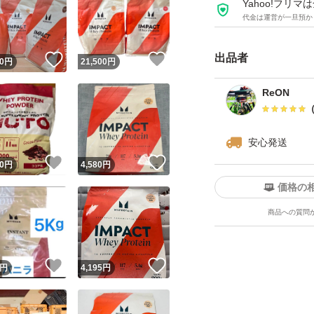
リカバリーのサポ
Yahoo!フリ
代金は運営が一旦預か
【利用目安】
出品者
！
いいね！
いいね！
0
円
21,500
円
ウエイト ゲイナー
水または牛乳500〜1
ReON
を加えてください
上がることで、カ
安心発送
！
いいね！
いいね！
0
円
4,580
円
【食品表示】
価格の
オーツ麦粉（63％
商品への質問
テインコンセント
マワリレシチン）
！
いいね！
いいね！
円
4,195
円
ト）、マルトデキス
料、甘味料（スク