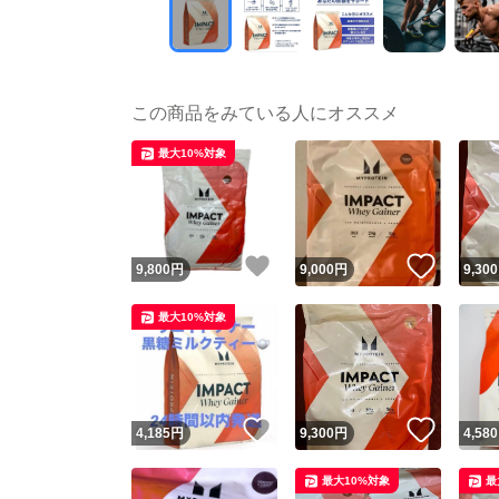
この商品をみている人にオススメ
最大10%対象
いいね！
いいね
9,800
円
9,000
円
9,300
最大10%対象
いいね！
いいね
4,185
円
9,300
円
4,580
最大10%対象
最