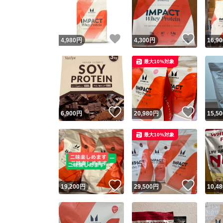
いいね！
いいね
4,980
円
4,300
円
16,90
最大10%対象
いいね！
いいね
6,900
円
20,980
円
15,50
Yaho
最大10%対象
安心取引
安心
いいね！
いいね
19,200
円
29,500
円
10,48
取引実績
取引