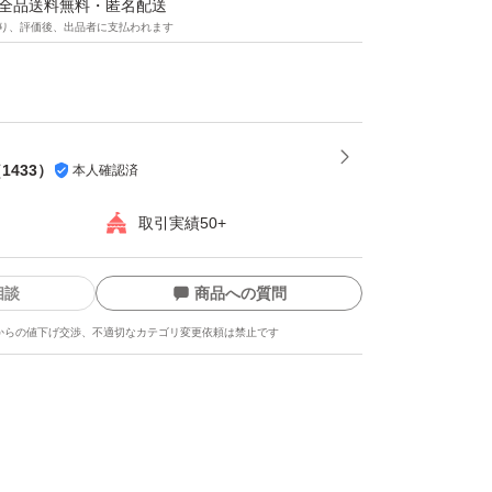
ートにも最適です。
マは全品送料無料・匿名配送
り、評価後、出品者に支払われます
 ブレンドの摂取タイミング目安
000mLに大さじ3 杯（100g）
（
1433
）
本人確認済
。朝一、トレーニング直後、間食としてお召し
ロリーを十分に摂取することができます。
取引実績50+
相談
商品への質問
）、プロテインブレンド（28％）（ホエイプロ
からの値下げ交渉、不適切なカテゴリ変更依頼は禁止です
レート（乳成分）（乳化剤（大豆レシチン、ヒ
を含む）、ミルクプロテインコンセントレー
トリン（5％）、低脂肪ココアパウダー、香
ラロース）