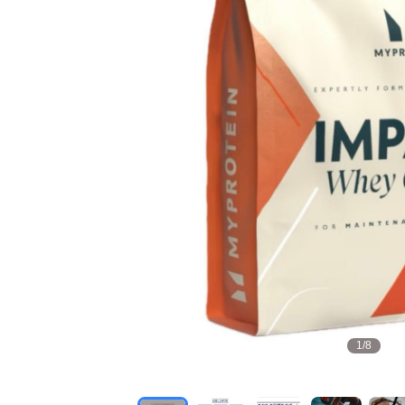
1
/
8