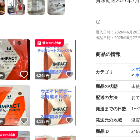
賞味期限2027年7
【ブランド】
Myeprotein (マ
購入日時：
2026年6月20日 
出品日時：
2025年6月27日 
ヨーロッパNo.1栄
最大10%対象
商品の情報
【商品】ウエイトゲ
スポ
カテゴリ
！
いいね！
いいね！
ホ
円
4,245
円
商品名が「Impac
商品の状態
未使
ブレンド」にかわ
配送の方法
おて
ません。
発送までの日数
1〜
発送元の地域
滋賀
！
いいね！
いいね！
１食あたりタンパク質
円
4,185
円
増量に必要なもの
商品ID
z45
大10%対象