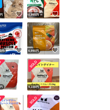
！
いいね！
いいね！
円
8,999
円
！
いいね！
いいね！
0
円
6,990
円
円
9,100
円