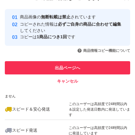
安心取引出品者
最大10%対象
Yahoo!フリマの基準をクリアした安
安心取引出品者
商品画像の
無断転載は禁止
されています
心・安全なユーザーです
コピーされた情報は
必ずご自身の商品に合わせて編集
取引実績
してください
コピーは
1商品につき1回
です
このユーザーはYahoo!フリマの取
取引実績◯+
いいね！
いいね！
7,350
円
5,200
円
3,000
円
引を完了させた実績があります
商品情報コピー機能について
このユーザーは他フリマサービス
他フリマ実績◯+
出品ページへ
での取引実績があります
キャンセル
スピード&安心発送
いいね！
いいね！
7,000
※このバッジは実績に基づく表示であり、発送を保証しているものではあり
円
5,800
円
8,500
円
ません
このユーザーは高頻度で24時間以内
スピード＆安心発送
＆設定した発送日数内に発送していま
す
このユーザーは高頻度で24時間以内
スピード発送
に発送しています