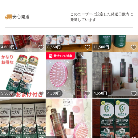
5,400
円
7,500
円
7,777
円
最大10%対象
このユーザーは設定した発送日数内に
安心発送
発送しています
いいね！
いいね！
4,600
円
8,550
円
11,500
円
最大10%対象
いいね！
いいね！
5,500
円
4,300
円
4,650
円