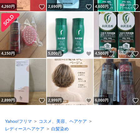
いいね！
いいね！
4,260
円
2,690
円
4,600
円
いいね！
4,150
円
5,000
円
4,500
円
いいね！
いいね！
2,899
円
2,999
円
6,000
円
Yahoo!フリマ
コスメ、美容、ヘアケア
レディースヘアケア
白髪染め