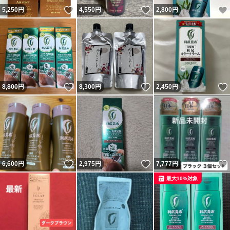
いいね！
いいね！
5,250
円
4,550
円
2,800
円
いいね！
いいね！
8,800
円
8,300
円
2,450
円
いいね！
いいね！
6,600
円
2,975
円
7,777
円
最大10%対象