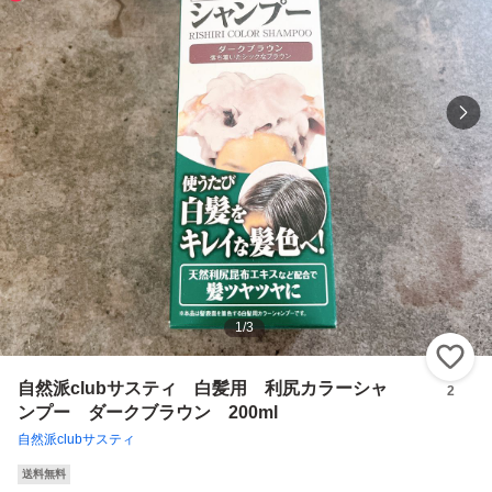
1
/
3
い
自然派clubサスティ 白髪用 利尻カラーシャ
2
ンプー ダークブラウン 200ml
自然派clubサスティ
送料無料