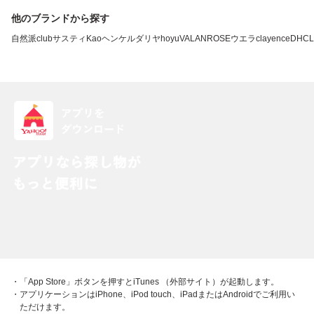
他のブランドから探す
自然派clubサスティ
Kao
ヘンケル
ダリヤ
hoyu
VALANROSE
ウエラ
clayence
DHC
L
・「App Store」ボタンを押すとiTunes （外部サイト）が起動します。
・アプリケーションはiPhone、iPod touch、iPadまたはAndroidでご利用い
ただけます。