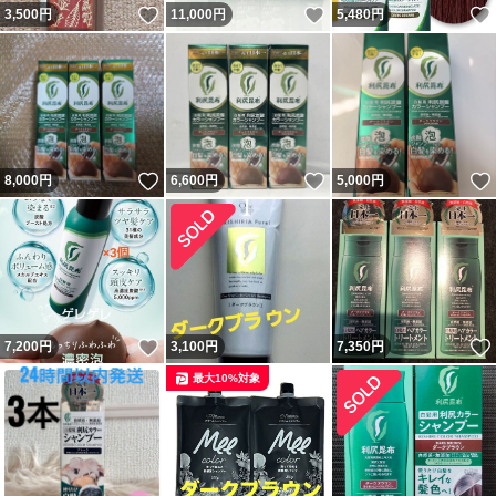
いいね！
いいね！
3,500
円
11,000
円
5,480
円
いいね！
いいね！
8,000
円
6,600
円
5,000
円
いいね！
7,200
円
3,100
円
7,350
円
最大10%対象