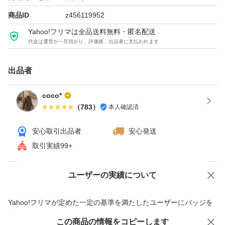
商品ID
z456119952
Yahoo!フリマは全品送料無料・匿名配送
代金は運営が一旦預かり、評価後、出品者に支払われます
出品者
coco*
（
783
）
本人確認済
安心取引出品者
安心発送
取引実績99+
ユーザーの実績について
価格の相談
商品への質問
商品への質問からの値下げ交渉、不適切なカテゴリ変更依頼は禁止です
Yahoo!フリマが定めた一定の基準を満たしたユーザーにバッジを
付与しています
この商品をみている人にオススメ
この商品の情報をコピーします