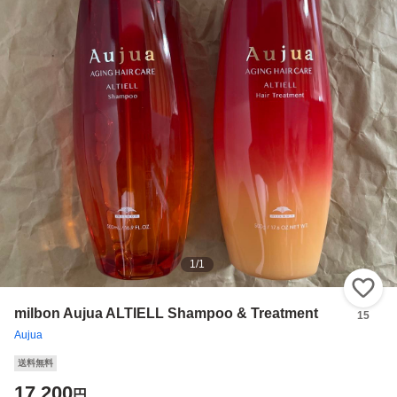
1
/
1
い
milbon Aujua ALTIELL Shampoo & Treatment
15
Aujua
送料無料
17,200
円