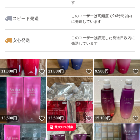
す
このユーザーは高頻度で24時間以内
スピード発送
に発送しています
いいね！
いいね！
16,100
円
11,900
円
14,400
円
このユーザーは設定した発送日数内に
安心発送
発送しています
いいね！
いいね！
11,000
円
11,800
円
9,500
円
いいね！
いいね！
13,500
円
13,500
円
15,100
円
最大10%対象