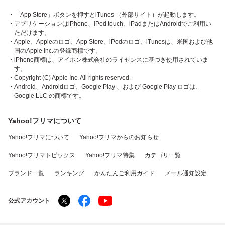
・「App Store」ボタンを押すとiTunes （外部サイト）が起動します。
・アプリケーションはiPhone、iPod touch、iPadまたはAndroidでご利用い
ただけます。
・Apple、Appleのロゴ、App Store、iPodのロゴ、iTunesは、米国および他
国のApple Inc.の登録商標です。
・iPhone商標は、アイホン株式会社のライセンスに基づき使用されていま
す。
・Copyright (C) Apple Inc. All rights reserved.
・Android、Androidロゴ、Google Play 、および Google Play ロゴは、
Google LLC の商標です。
Yahoo!フリマについて
Yahoo!フリマについて
Yahoo!フリマからのお知らせ
Yahoo!フリマトピックス
Yahoo!フリマ特集
カテゴリ一覧
ブランド一覧
ランキング
かんたんご利用ガイド
メール通知設定
公式アカウント