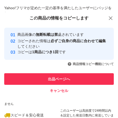
商品への質問からの値下げ交渉、不適切なカテゴリ変更依頼は禁止です
Yahoo!フリマが定めた一定の基準を満たしたユーザーにバッジを
付与しています
この商品をみている人にオススメ
この商品の情報をコピーします
安心取引出品者
最大10%対象
最大10%対象
Yahoo!フリマの基準をクリアした安
安心取引出品者
商品画像の
無断転載は禁止
されています
心・安全なユーザーです
コピーされた情報は
必ずご自身の商品に合わせて編集
取引実績
してください
コピーは
1商品につき1回
です
このユーザーはYahoo!フリマの取
取引実績◯+
いいね！
いいね！
9,300
円
12,800
円
14,000
円
引を完了させた実績があります
商品情報コピー機能について
このユーザーは他フリマサービス
他フリマ実績◯+
出品ページへ
での取引実績があります
キャンセル
スピード&安心発送
いいね！
いいね！
14,000
※このバッジは実績に基づく表示であり、発送を保証しているものではあり
円
14,000
円
10,900
円
ません
このユーザーは高頻度で24時間以内
スピード＆安心発送
＆設定した発送日数内に発送していま