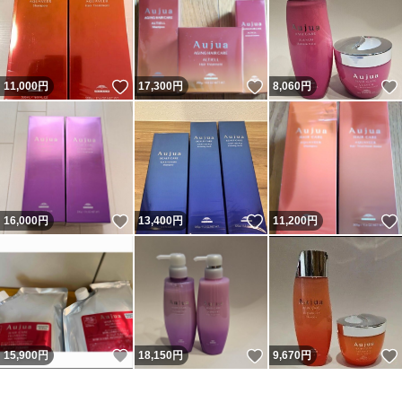
いいね！
いいね！
11,000
円
17,300
円
8,060
円
いいね！
いいね！
16,000
円
13,400
円
11,200
円
いいね！
いいね！
15,900
円
18,150
円
9,670
円