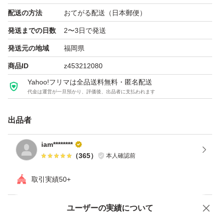
配送の方法
おてがる配送（日本郵便）
発送までの日数
2〜3日で発送
発送元の地域
福岡県
商品ID
z453212080
Yahoo!フリマは全品送料無料・匿名配送
代金は運営が一旦預かり、評価後、出品者に支払われます
出品者
iam********
（
365
）
本人確認前
取引実績50+
ユーザーの実績について
価格の相談
商品への質問