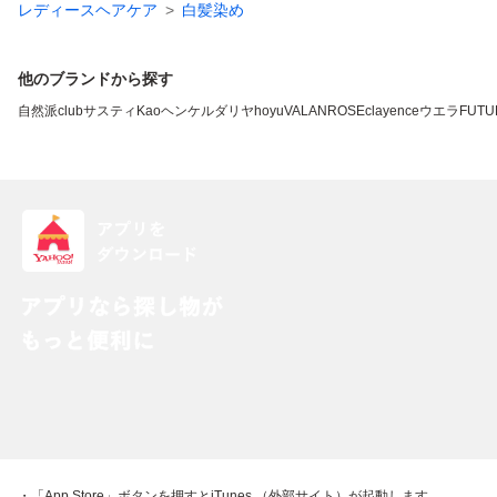
レディースヘアケア
白髪染め
他のブランドから探す
自然派clubサスティ
Kao
ヘンケル
ダリヤ
hoyu
VALANROSE
clayence
ウエラ
FUTU
・「App Store」ボタンを押すとiTunes （外部サイト）が起動します。