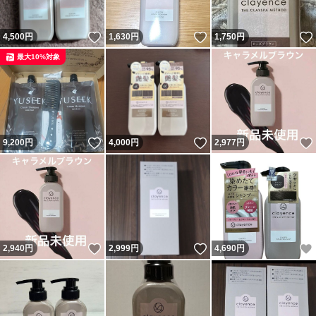
いいね！
いいね！
4,500
円
1,630
円
1,750
円
最大10%対象
いいね！
いいね！
9,200
円
4,000
円
2,977
円
いいね！
いいね！
2,940
円
2,999
円
4,690
円