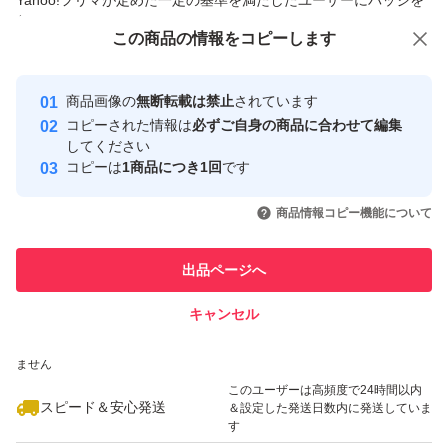
Yahoo!フリマが定めた一定の基準を満たしたユーザーにバッジを
付与しています
この商品をみている人にオススメ
この商品の情報をコピーします
安心取引出品者
最大10%対象
Yahoo!フリマの基準をクリアした安
安心取引出品者
商品画像の
無断転載は禁止
されています
心・安全なユーザーです
コピーされた情報は
必ずご自身の商品に合わせて編集
取引実績
してください
コピーは
1商品につき1回
です
このユーザーはYahoo!フリマの取
取引実績◯+
いいね！
いいね！
4,900
円
5,000
円
3,900
円
引を完了させた実績があります
商品情報コピー機能について
最大10%対象
このユーザーは他フリマサービス
他フリマ実績◯+
出品ページへ
での取引実績があります
キャンセル
スピード&安心発送
いいね！
いいね！
4,000
※このバッジは実績に基づく表示であり、発送を保証しているものではあり
円
2,000
円
5,300
円
ません
このユーザーは高頻度で24時間以内
スピード＆安心発送
＆設定した発送日数内に発送していま
す