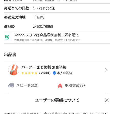
発送までの日数
1〜2日で発送
発送元の地域
千葉県
商品ID
z453176858
Yahoo!フリマは全品送料無料・匿名配送
代金は運営が一旦預かり、評価後、出品者に支払われます
出品者
バーブー まとめ割 無言平気
（
2600
）
本人確認済
スピード発送
取引実績99+
ユーザーの実績について
価格の相談
商品への質問
商品への質問からの値下げ交渉、不適切なカテゴリ変更依頼は禁止です