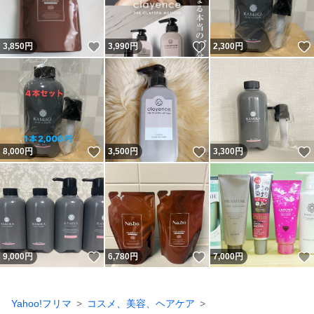
いいね！
いいね！
3,850
円
3,990
円
2,300
円
いいね！
いいね！
8,000
円
3,500
円
3,300
円
いいね！
いいね！
9,000
円
6,780
円
7,000
円
Yahoo!フリマ
コスメ、美容、ヘアケア