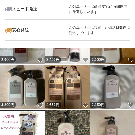
このユーザーは高頻度で24時間以内
スピード発送
に発送しています
いいね！
いいね！
4,798
円
2,000
円
3,400
円
このユーザーは設定した発送日数内に
安心発送
発送しています
いいね！
いいね！
2,000
円
3,400
円
2,000
円
いいね！
いいね！
3,200
円
4,650
円
2,150
円