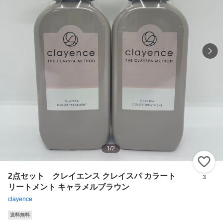
1
/
2
い
2点セット クレイエンス クレイスパ カラート
3
リートメント キャラメルブラウン
clayence
送料無料