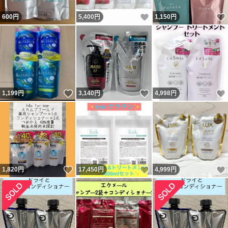
いいね！
600
円
5,400
円
1,150
円
いいね！
いいね！
1,199
円
3,140
円
4,998
円
いいね！
いいね！
1,820
円
17,450
円
4,999
円