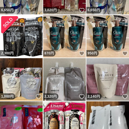
いいね！
6,650
円
3,020
円
6,650
円
いいね！
2,300
円
870
円
950
円
いいね！
いいね！
1,000
円
2,320
円
2,140
円