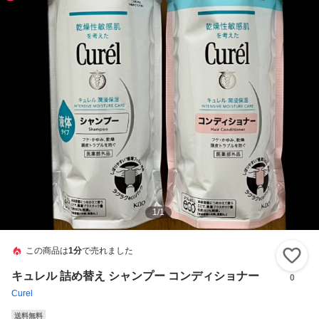
1
/
1
この商品は
1分
で売れました
い
キュレル 詰め替え シャンプー コンディショナー
0
Curel
送料無料