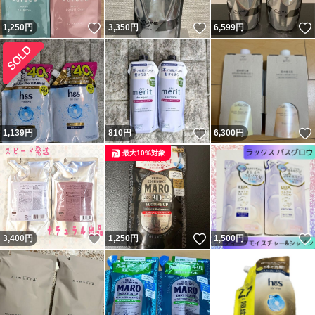
いいね！
いいね！
1,250
円
3,350
円
6,599
円
いいね！
1,139
円
810
円
6,300
円
最大10%対象
いいね！
いいね！
3,400
円
1,250
円
1,500
円