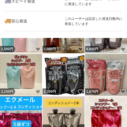
スピード発送
に発送しています
いいね！
いいね！
950
円
1,760
円
6,399
円
このユーザーは設定した発送日数内に
安心発送
発送しています
いいね！
いいね！
1,500
円
3,000
円
8,600
円
いいね！
いいね！
1,150
円
2,300
円
1,879
円