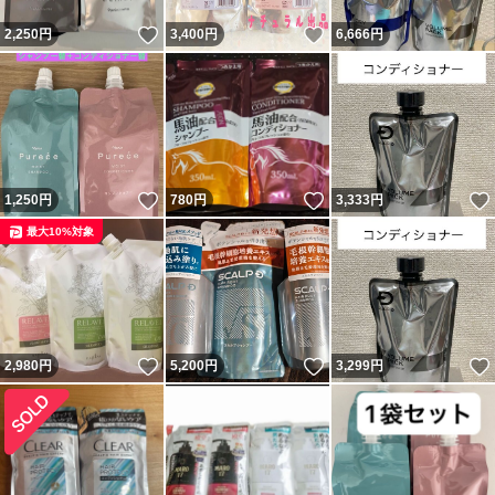
いいね！
いいね！
2,250
円
3,400
円
6,666
円
いいね！
いいね！
1,250
円
780
円
3,333
円
最大10%対象
いいね！
いいね！
2,980
円
5,200
円
3,299
円