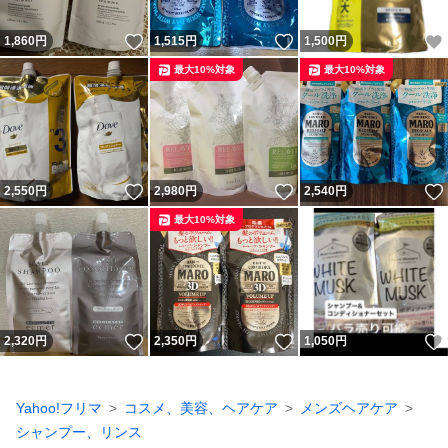
いいね！
いいね！
1,860
円
1,515
円
1,500
円
最大10%対象
最大10%対象
いいね！
いいね！
2,550
円
2,980
円
2,540
円
最大10%対象
いいね！
いいね！
2,320
円
2,350
円
1,050
円
Yahoo!フリマ
コスメ、美容、ヘアケア
メンズヘアケア
シャンプー、リンス