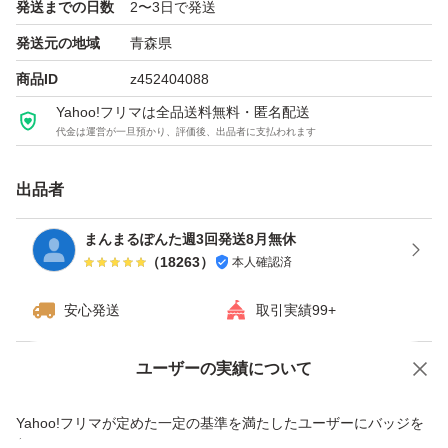
火曜締切→水曜発送
発送までの日数
2〜3日で発送
木曜締切→金曜発送
発送元の地域
青森県
期日に間に合うよう早めに発送する場合があります。病気
商品ID
z452404088
怪我などアクシデントの場合は代行者がいないため遅延や
Yahoo!フリマは全品送料無料・匿名配送
キャンセルとなる可能性があります。発送後の第三者によ
代金は運営が一旦預かり、評価後、出品者に支払われます
るトラブル（破損・紛失・盗難等）について当方は一切責
出品者
任を負いません。
まんまるぽんた週3回発送8月無休
（
18263
）
本人確認済
安心発送
取引実績99+
ユーザーの実績について
価格の相談
商品への質問
商品への質問からの値下げ交渉、不適切なカテゴリ変更依頼は禁止です
Yahoo!フリマが定めた一定の基準を満たしたユーザーにバッジを
付与しています