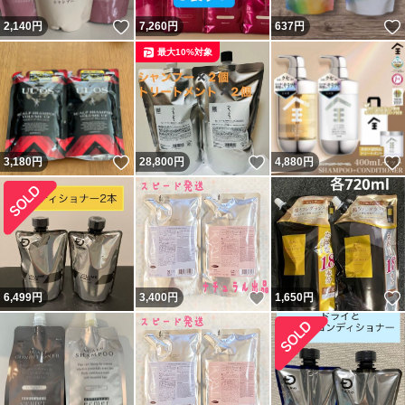
いいね！
2,140
円
7,260
円
637
円
最大10%対象
いいね！
いいね！
3,180
円
28,800
円
4,880
円
いいね！
6,499
円
3,400
円
1,650
円