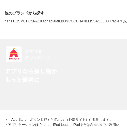
他のブランドから探す
naris COSMETICS
P&G
Kao
napla
MILBON
L'OCCITANE
LISSAGE
LUX
Kracie
スカ
・「App Store」ボタンを押すとiTunes （外部サイト）が起動します。
・アプリケーションはiPhone、iPod touch、iPadまたはAndroidでご利用い