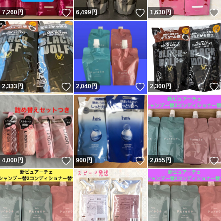
いいね！
いいね！
7,260
円
6,499
円
1,630
円
いいね！
いいね！
2,333
円
2,040
円
2,300
円
いいね！
いいね！
4,000
円
900
円
2,055
円