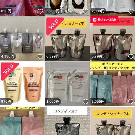
いいね！
いいね！
850
円
5,280
円
2,800
円
最大10%対象
いいね！
4,380
円
6,399
円
6,799
円
いいね！
970
円
1,000
円
2,055
円