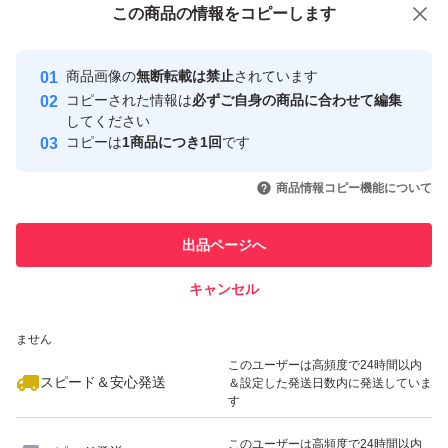
この商品をみている人にオススメ
この商品の情報をコピーします
安心取引出品者
最大10%対象
最大10%対象
最大10%対象
Yahoo!フリマの基準をクリアした安
安心取引出品者
商品画像の
無断転載は禁止
されています
心・安全なユーザーです
コピーされた情報は
必ずご自身の商品に合わせて編集
取引実績
してください
コピーは
1商品につき1回
です
このユーザーはYahoo!フリマの取
取引実績◯+
いいね！
いいね！
6,666
円
970
円
6,399
円
引を完了させた実績があります
商品情報コピー機能について
このユーザーは他フリマサービス
他フリマ実績◯+
出品ページへ
での取引実績があります
キャンセル
スピード&安心発送
いいね！
いいね！
930
※このバッジは実績に基づく表示であり、発送を保証しているものではあり
円
1,150
円
2,779
円
ません
最大10%対象
このユーザーは高頻度で24時間以内
スピード＆安心発送
＆設定した発送日数内に発送していま
す
このユーザーは高頻度で24時間以内