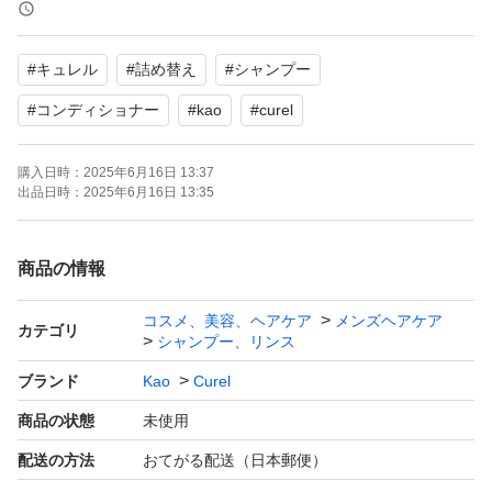
コンディショナー 340ml×1
#
キュレル
#
詰め替え
#
シャンプー
商品をビニール袋で包んでから黒いビニール封筒に入れる
だけの簡易梱包となります。輸送中にパッケージに折れ曲
#
コンディショナー
#
kao
#
curel
りなどのダメージが生ずる可能性もありますので細かいこ
購入日時：
2025年6月16日 13:37
とが気になる方は購入をご遠慮ください。
出品日時：
2025年6月16日 13:35
おてがる配送ゆうパケットポストの匿名配送
商品の情報
お客様の郵便受けへ投函されますが郵便受けが小さくて入
らない場合は持ち帰りとなりますので不在票の案内を確認
コスメ、美容、ヘアケア
メンズヘアケア
カテゴリ
シャンプー、リンス
の上再配達の依頼をお願いします。
ブランド
Kao
Curel
商品の状態
未使用
発送の目安(発送日の指定は受付しておりません)
日曜締切→月曜発送
配送の方法
おてがる配送（日本郵便）