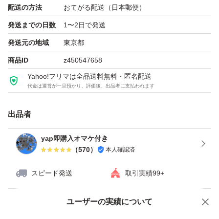
【同梱割実施中】
配送の方法
おてがる配送（日本郵便）
2品200円値引き
発送までの日数
1〜2日で発送
3品300円値引き
発送元の地域
東京都
4品400円値引き
商品ID
z450547658
5品500円値引き
Yahoo!フリマは全品送料無料・匿名配送
6品600円値引き
代金は運営が一旦預かり、評価後、出品者に支払われます
7品700円値引き
出品者
……
yap即購入オマケ付き
□折りたたんでの配送になります。
（
570
）
本人確認済
□24時間以内にご入金をよろしくお願い申し上げます。
スピード発送
取引実績99+
他にも色々なアクセサリーの販売をしています。
ユーザーの実績について
価格の相談
商品への質問
よろければご覧になってみて下さい