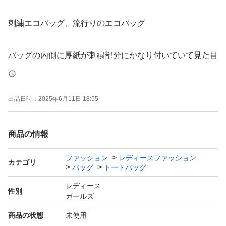
刺繍エコバッグ、流行りのエコバッグ
バッグの内側に厚紙が刺繍部分にかなり付いていて見た目
がかなり悪いのでご購入を控えてください。
出品日時：
2025年6月11日 18:55
☆新品・未使用品
☆ 海外製品
商品の情報
☆コメントなし・即購入OK☆
☆24時間以内に発送☆
ファッション
レディースファッション
カテゴリ
バッグ
トートバッグ
☆ラスト1点です(^^)/
【おまとめ】
レディース
性別
ガールズ
複数の商品を同時に購入される場合はコメントして、
商品の状態
未使用
同梱で値引き有り