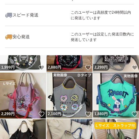
※国内製品をお求めの方は購入をお控えください。
このユーザーは高頻度で24時間以内
___________________________________
スピード発送
に発送しています
いいね！
いいね！
2,000
円
2,000
円
2,088
円
商品について:
ご購入後のサイズとか色とか交換・返品・返金は対応して
このユーザーは設定した発送日数内に
安心発送
発送しています
おりません。
いいね！
いいね！
1,999
円
2,880
円
2,299
円
いいね！
いいね！
2,299
円
2,100
円
1,880
円