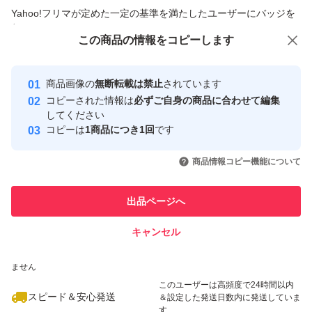
商品への質問からの値下げ交渉、不適切なカテゴリ変更依頼は禁止です
Yahoo!フリマが定めた一定の基準を満たしたユーザーにバッジを
付与しています
プロフィールをご一読いただき気持ちの良い御取り引きを
この商品をみている人にオススメ
この商品の情報をコピーします
安心取引出品者
したく存じます。
Yahoo!フリマの基準をクリアした安
安心取引出品者
商品画像の
無断転載は禁止
されています
心・安全なユーザーです
☆☆☆☆☆☆☆☆☆☆☆☆☆☆☆☆☆☆☆☆☆
コピーされた情報は
必ずご自身の商品に合わせて編集
取引実績
してください
コピーは
1商品につき1回
です
※プロフィールをご確認下さいませ。
このユーザーはYahoo!フリマの取
取引実績◯+
いいね！
いいね！
2,200
円
2,200
円
2,200
円
引を完了させた実績があります
商品情報コピー機能について
※海外インポート製品です。
最大10%対象
※簡易包装にて発送致します。ご了承ください。
このユーザーは他フリマサービス
他フリマ実績◯+
出品ページへ
での取引実績があります
※神経質な方はご購入をお控えください。
キャンセル
※海外輸入品になります。作りが甘い場合があります。
スピード&安心発送
畳シワがあります。
いいね！
いいね！
1,899
※このバッジは実績に基づく表示であり、発送を保証しているものではあり
円
2,000
円
1,999
円
ません
※ 海外製品であることをご理解の上ご購入お願いいたし
このユーザーは高頻度で24時間以内
スピード＆安心発送
＆設定した発送日数内に発送していま
ます。
す