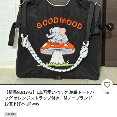
1
/
4
い
【新品N.617-G】1点可愛いバッグ 刺繍トートバ
28
ッグ オレンジストラップ付き Mノーブランド
お値下げ不可2way
送料無料