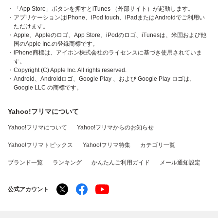
・「App Store」ボタンを押すとiTunes （外部サイト）が起動します。
・アプリケーションはiPhone、iPod touch、iPadまたはAndroidでご利用い
ただけます。
・Apple、Appleのロゴ、App Store、iPodのロゴ、iTunesは、米国および他
国のApple Inc.の登録商標です。
・iPhone商標は、アイホン株式会社のライセンスに基づき使用されていま
す。
・Copyright (C) Apple Inc. All rights reserved.
・Android、Androidロゴ、Google Play 、および Google Play ロゴは、
Google LLC の商標です。
Yahoo!フリマについて
Yahoo!フリマについて
Yahoo!フリマからのお知らせ
Yahoo!フリマトピックス
Yahoo!フリマ特集
カテゴリ一覧
ブランド一覧
ランキング
かんたんご利用ガイド
メール通知設定
公式アカウント