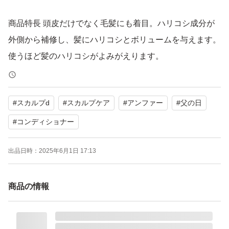
商品特長 頭皮だけでなく毛髪にも着目。ハリコシ成分が
外側から補修し、髪にハリコシとボリュームを与えます。
使うほど髪のハリコシがよみがえります。
商品の形状 シャンプー ボトル
#
スカルプd
#
スカルプケア
#
アンファー
#
父の日
ブランド ＳＣＡＬＰＤ(スカルプＤ)
ヘアタイプ ダメージ
#
コンディショナー
香り 高級感のあるシトラスセレブリティーの香り
出品日時：
2025年6月1日 17:13
ユニット数 1.00 個
商品の情報
本商品は頭皮と髪に塗布するパックコンディショナー。素
早く馴染み浸透*します。シャンプー後の頭皮に潤いを与
えます。高級感のあるシトラスセレブリティーの香り。