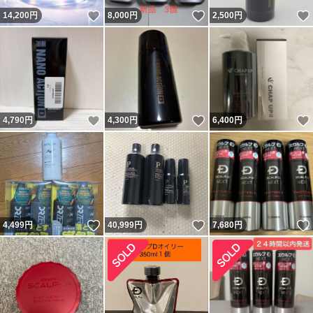
いいね！
いいね！
14,200
円
8,000
円
2,500
円
いいね！
いいね！
4,790
円
4,300
円
6,400
円
いいね！
いいね！
4,499
円
40,999
円
7,680
円