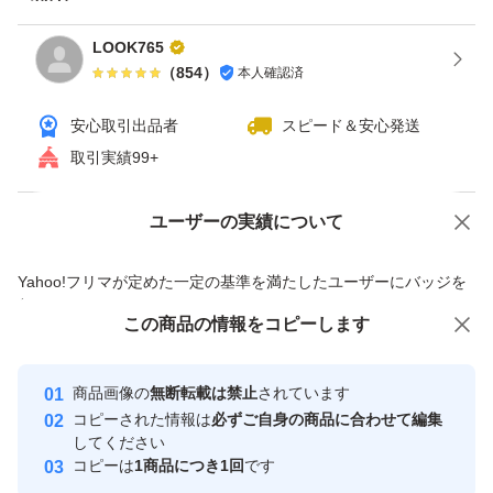
LOOK765
（
854
）
本人確認済
安心取引出品者
スピード＆安心発送
取引実績99+
ユーザーの実績について
価格の相談
商品への質問
商品への質問からの値下げ交渉、不適切なカテゴリ変更依頼は禁止です
Yahoo!フリマが定めた一定の基準を満たしたユーザーにバッジを
付与しています
この商品をみている人にオススメ
この商品の情報をコピーします
安心取引出品者
最大10%対象
Yahoo!フリマの基準をクリアした安
安心取引出品者
商品画像の
無断転載は禁止
されています
心・安全なユーザーです
コピーされた情報は
必ずご自身の商品に合わせて編集
取引実績
してください
コピーは
1商品につき1回
です
このユーザーはYahoo!フリマの取