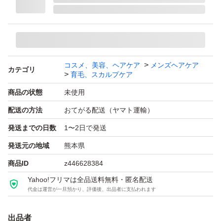
浸透力*を追及。頭皮の奥*にアプローチし頭皮環境を整え
るために誕生したBARG-6*を配合。さらに、力強い髪へ
とっ導くためにキャピキシル*＆ピディオキシジル*配合。
頭皮だけでなく毛髪にも着目。ハリコシ成分が外側から補
コスメ、美容、ヘアケア
メンズヘアケア
修し、髪にハリコシとボリュームを与えます。使うほど髪
カテゴリ
育毛、スカルプケア
のハリコシがよみがえります。
商品の状態
未使用
特別な人へのプレゼント・ギフトにもおススメ。高級感の
配送の方法
おてがる配送（ヤマト運輸）
ある化粧箱にシャンプーを入れ込みお届けします。
発送までの日数
1〜2日で発送
発送元の地域
熊本県
商品ID
z446628384
Yahoo!フリマは全品送料無料・匿名配送
代金は運営が一旦預かり、評価後、出品者に支払われます
出品者