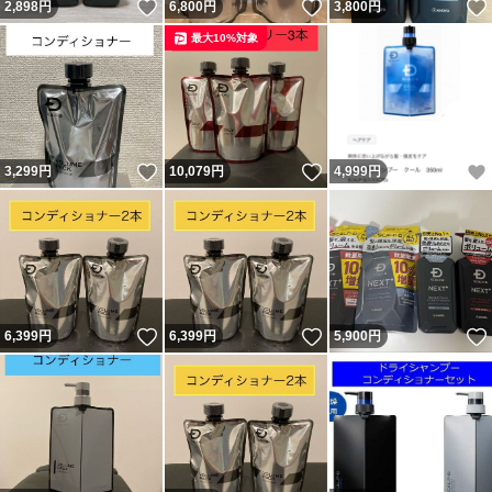
いいね！
いいね！
2,898
円
6,800
円
3,800
円
最大10%対象
いいね！
いいね！
3,299
円
10,079
円
4,999
円
いいね！
いいね！
6,399
円
6,399
円
5,900
円