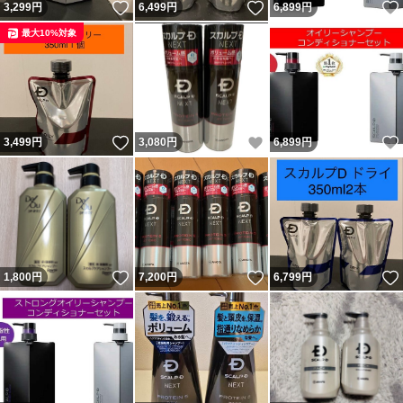
いいね！
いいね！
3,299
円
6,499
円
6,899
円
最大10%対象
いいね！
いいね！
3,499
円
3,080
円
6,899
円
いいね！
いいね！
1,800
円
7,200
円
6,799
円