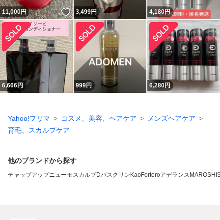
いいね！
11,000
円
3,499
円
4,180
円
6,666
円
999
円
6,280
円
Yahoo!フリマ
コスメ、美容、ヘアケア
メンズヘアケア
育毛、スカルプケア
他のブランドから探す
チャップアップ
ニューモ
スカルプD
バスクリン
Kao
Fortero
アデランス
MARO
SHI