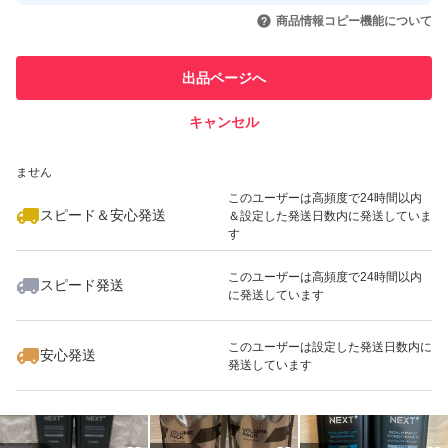
取引実績◯+
いいね！
いいね！
6,500
円
4,130
円
3,200
円
引を完了させた実績があります
商品情報コピー機能について
最大10%対象
最大10%対象
このユーザーは他フリマサービス
他フリマ実績◯+
出品ページへ
での取引実績があります
キャンセル
スピード&安心発送
いいね！
いいね！
3,100
※このバッジは実績に基づく表示であり、発送を保証しているものではあり
円
3,400
円
3,299
円
ません
最大10%対象
最大10%対象
このユーザーは高頻度で24時間以内
スピード＆安心発送
＆設定した発送日数内に発送していま
す
このユーザーは高頻度で24時間以内
スピード発送
に発送しています
いいね！
いいね！
6,799
円
6,666
円
4,180
円
このユーザーは設定した発送日数内に
安心発送
発送しています