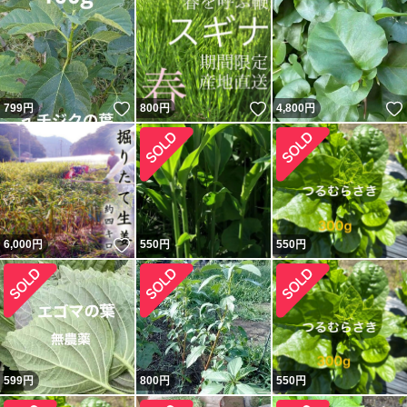
いいね！
いいね！
799
円
800
円
4,800
円
いいね！
6,000
円
550
円
550
円
599
円
800
円
550
円