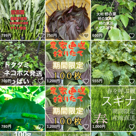
いいね！
いいね！
799
円
750
円
600
円
いいね！
いいね！
700
円
1,200
円
555
円
いいね！
いいね！
780
円
1,200
円
1,000
円