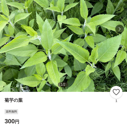
1
/
2
い
菊芋の葉
1
送料無料
300
円