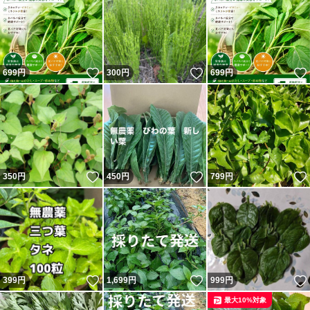
いいね！
いいね！
699
円
300
円
699
円
いいね！
いいね！
350
円
450
円
799
円
いいね！
いいね！
399
円
1,699
円
999
円
最大10%対象