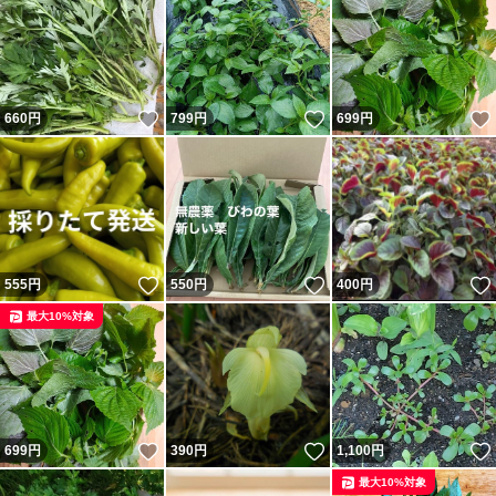
いいね！
いいね！
660
円
799
円
699
円
いいね！
いいね！
555
円
550
円
400
円
最大10%対象
いいね！
いいね！
699
円
390
円
1,100
円
最大10%対象