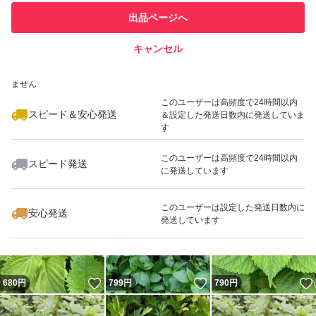
このユーザーは他フリマサービス
他フリマ実績◯+
出品ページへ
での取引実績があります
キャンセル
スピード&安心発送
いいね！
いいね！
790
※このバッジは実績に基づく表示であり、発送を保証しているものではあり
円
580
円
550
円
ません
最大10%対象
このユーザーは高頻度で24時間以内
スピード＆安心発送
＆設定した発送日数内に発送していま
す
このユーザーは高頻度で24時間以内
スピード発送
に発送しています
いいね！
いいね！
550
円
799
円
1,780
円
このユーザーは設定した発送日数内に
安心発送
発送しています
いいね！
いいね！
680
円
799
円
790
円