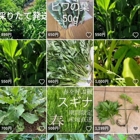
いいね！
いいね！
899
円
650
円
550
円
いいね！
いいね！
550
円
660
円
1,000
円
いいね！
いいね！
700
円
500
円
1,199
円