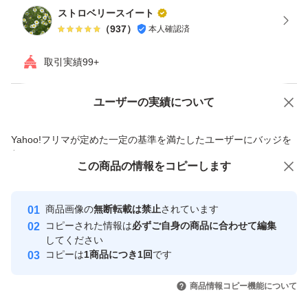
ストロベリースイート
（
937
）
本人確認済
取引実績99+
ユーザーの実績について
価格の相談
商品への質問
商品への質問からの値下げ交渉、不適切なカテゴリ変更依頼は禁止です
Yahoo!フリマが定めた一定の基準を満たしたユーザーにバッジを
付与しています
この商品をみている人にオススメ
この商品の情報をコピーします
安心取引出品者
最大10%対象
Yahoo!フリマの基準をクリアした安
安心取引出品者
商品画像の
無断転載は禁止
されています
心・安全なユーザーです
コピーされた情報は
必ずご自身の商品に合わせて編集
取引実績
してください
コピーは
1商品につき1回
です
このユーザーはYahoo!フリマの取
取引実績◯+
いいね！
いいね！
300
円
300
円
699
円
引を完了させた実績があります
商品情報コピー機能について
最大10%対象