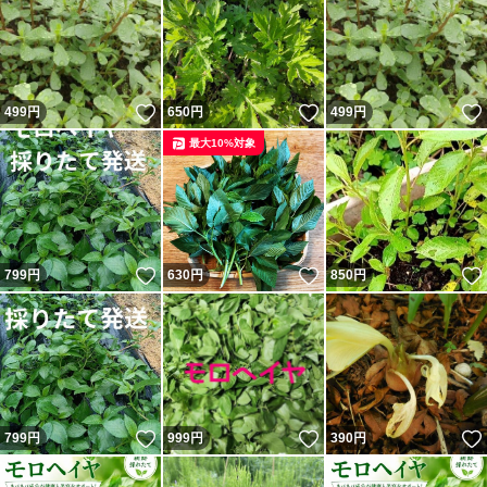
いいね！
いいね！
499
円
650
円
499
円
最大10%対象
いいね！
いいね！
799
円
630
円
850
円
いいね！
いいね！
799
円
999
円
390
円