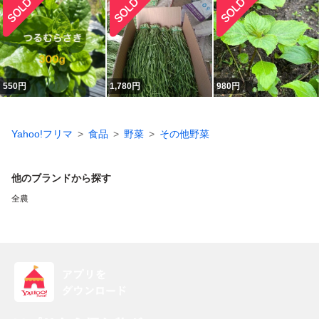
550
円
1,780
円
980
円
Yahoo!フリマ
食品
野菜
その他野菜
他のブランドから探す
全農