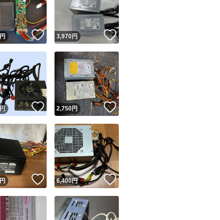
商品情報コピー機
リマ実績◯+
このユーザーは他フリマサービスでの取引実績があります
！
いいね！
いいね！
円
3,970
円
出品ページへ
&安心発送
キャンセル
ジは実績に基づく表示であり、発送を保証しているものではありません
このユーザーは高頻度で24時間以内＆設定した発送日数内に
ード＆安心発送
ます
！
いいね！
いいね！
円
2,750
円
ード発送
このユーザーは高頻度で24時間以内に発送しています
発送
このユーザーは設定した発送日数内に発送しています
！
いいね！
いいね！
円
6,400
円