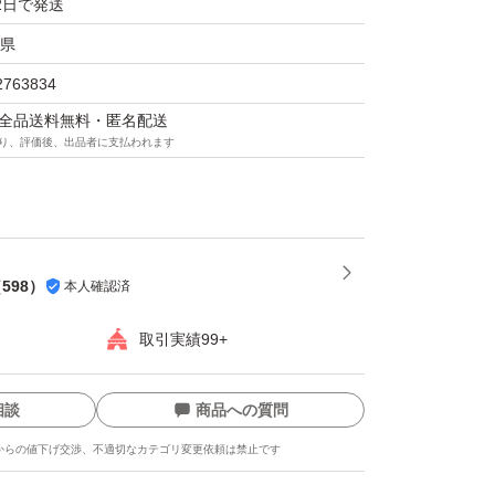
2日で発送
県
2763834
マは全品送料無料・匿名配送
り、評価後、出品者に支払われます
（
598
）
本人確認済
取引実績99+
相談
商品への質問
からの値下げ交渉、不適切なカテゴリ変更依頼は禁止です