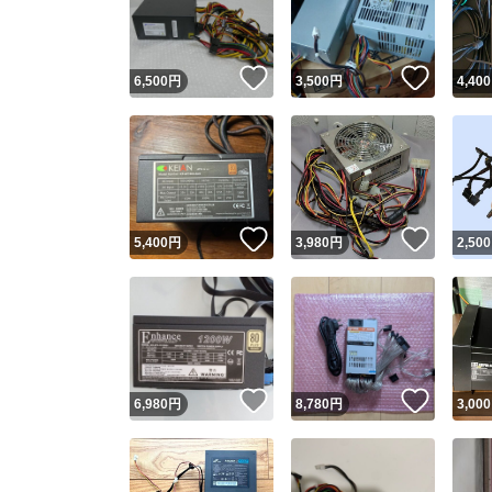
他フ
いいね！
いいね
6,500
円
3,500
円
4,400
スピード
※このバッ
スピ
いいね！
いいね
5,400
円
3,980
円
2,500
スピ
安心
いいね！
いいね
6,980
円
8,780
円
3,000