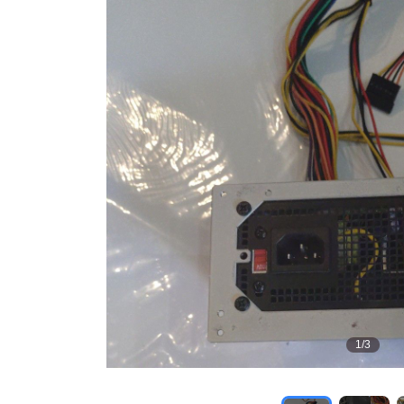
1
/
3