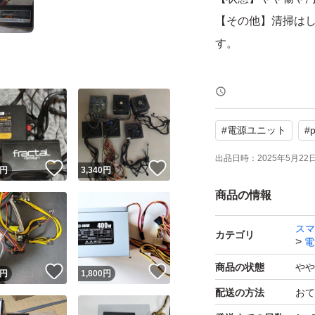
【その他】清掃は
す。
よろしくお願いい
#
電源ユニット
#
出品日時：
2025年5月22日 
！
いいね！
いいね！
円
3,340
円
商品の情報
スマ
カテゴリ
電
商品の状態
やや
！
いいね！
いいね！
円
1,800
円
配送の方法
おて