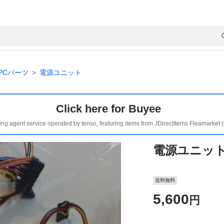
PCパーツ
電源ユニット
Click here for Buyee
ing agent service operated by tenso, featuring items from JDirectItems Fleamarket 
電源ユニッ
送料無料
5,600
円