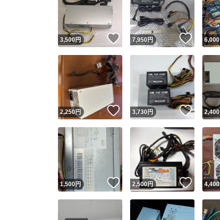
いいね！
いいね
3,500
円
7,950
円
6,000
いいね！
いいね
2,250
円
3,730
円
2,400
Yaho
安心取引
安心
いいね！
いいね
1,500
円
2,500
円
4,400
取引実績
取引