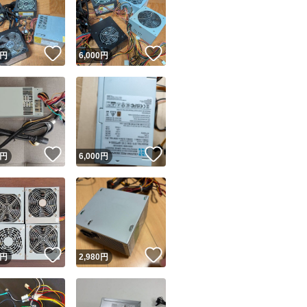
！
いいね！
いいね！
円
6,000
円
ユーザーの実績について
！
いいね！
いいね！
円
6,000
円
o!フリマが定めた一定の基準を満たしたユーザーにバッジを付与しています
出品者
この商品の情報をコピーします
取引出品者
Yahoo!フリマの基準をクリアした安心・安全なユーザーです
！
いいね！
いいね！
商品画像の
無断転載は禁止
されています
円
2,980
円
コピーされた情報は
必ずご自身の商品に合わせて編集
してください
コピーは
1商品につき1回
です
実績◯+
このユーザーはYahoo!フリマの取引を完了させた実績があり