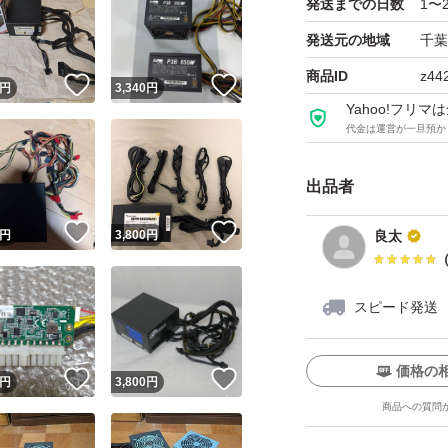
発送までの日数
1〜
発送元の地域
千葉
商品ID
z44
！
いいね！
いいね！
円
3,340
円
Yahoo!フリ
代金は運営が一旦預か
出品者
！
いいね！
いいね！
円
3,800
円
良太
スピード発送
価格の
！
いいね！
いいね！
円
3,800
円
商品への質問