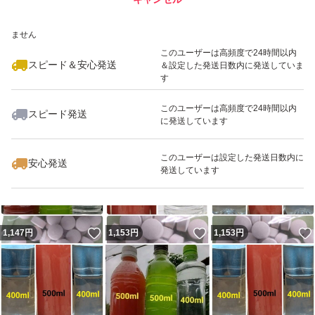
いいね！
いいね！
1,147
※このバッジは実績に基づく表示であり、発送を保証しているものではあり
円
1,153
円
1,153
円
ません
このユーザーは高頻度で24時間以内
スピード＆安心発送
＆設定した発送日数内に発送していま
す
このユーザーは高頻度で24時間以内
スピード発送
に発送しています
いいね！
いいね！
1,005
円
1,153
円
1,047
円
このユーザーは設定した発送日数内に
安心発送
発送しています
いいね！
いいね！
1,147
円
1,153
円
1,153
円