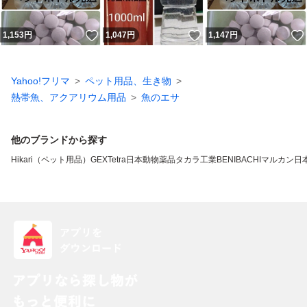
いいね！
いいね！
1,153
円
1,047
円
1,147
円
Yahoo!フリマ
ペット用品、生き物
熱帯魚、アクアリウム用品
魚のエサ
他のブランドから探す
Hikari（ペット用品）
GEX
Tetra
日本動物薬品
タカラ工業
BENIBACHI
マルカン
日