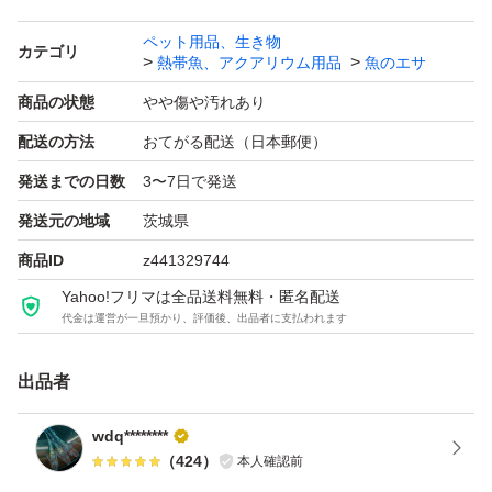
ペット用品、生き物
PSB(光合成細菌)もエビオスで培養してるのでしたの方に
カテゴリ
熱帯魚、アクアリウム用品
魚のエサ
沈殿してるので良く振ってからお使いください。我が家で
商品の状態
やや傷や汚れあり
は気にせず培養したり使用しています。ペットボトル1本
配送の方法
おてがる配送（日本郵便）
になります。到着次第振ってから使用ください。臭いので
発送までの日数
3〜7日で発送
使用する際はお気をつけてください。臭いのが正常で
発送元の地域
茨城県
す。、
商品ID
z441329744
遠ければ遠いほどリスクがあることをご理解よろしくお願
Yahoo!フリマは全品送料無料・匿名配送
代金は運営が一旦預かり、評価後、出品者に支払われます
いいたします。茨城県からの発送になります。よろしくお
願いいたします
出品者
暑さ対策や寒さ対策などもとくにできません。
wdq********
（
424
）
本人確認前