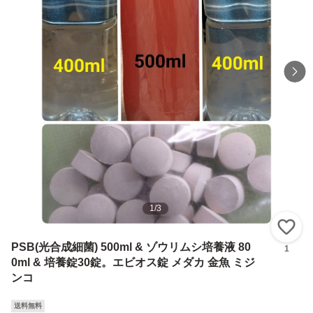
1
/
3
い
PSB(光合成細菌) 500ml & ゾウリムシ培養液 80
1
0ml & 培養錠30錠。エビオス錠 メダカ 金魚 ミジ
ンコ
送料無料