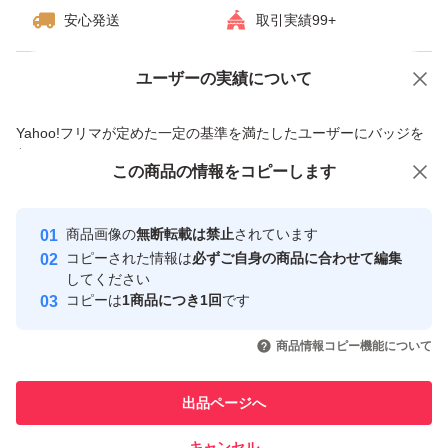
生体販売ではごさいません。
安心発送
取引実績99+
防腐加工済み
生体の販売ではありません。
ユーザーの実績について
価格の相談
商品への質問
食品ではありません。
商品への質問からの値下げ交渉、不適切なカテゴリ変更依頼は禁止です
Yahoo!フリマが定めた一定の基準を満たしたユーザーにバッジを
防腐加工済培養液です
付与しています
この商品をみている人にオススメ
この商品の情報をコピーします
安心取引出品者
#グリーンウォーター
Yahoo!フリマの基準をクリアした安
安心取引出品者
商品画像の
無断転載は禁止
されています
#メダカ
心・安全なユーザーです
コピーされた情報は
必ずご自身の商品に合わせて編集
#針子
取引実績
してください
コピーは
1商品につき1回
です
#金魚
このユーザーはYahoo!フリマの取
取引実績◯+
いいね！
いいね！
1,284
円
1,153
円
1,047
円
#ミジンコ
引を完了させた実績があります
商品情報コピー機能について
#めだか
このユーザーは他フリマサービス
#ゾウリムシ
他フリマ実績◯+
出品ページへ
での取引実績があります
キャンセル
スピード&安心発送