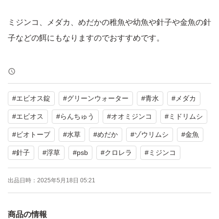
ミジンコ、メダカ、めだかの稚魚や幼魚や針子や金魚の針
子などの餌にもなりますのでおすすめです。
500mlのペットボトルにいれて３本で発送します。ペット
ボトルの形状などは変わります。ペットボトルなので使い
#
エビオス錠
#
グリーンウォーター
#
青水
#
メダカ
やすく便利です。
#
エビオス
#
らんちゅう
#
オオミジンコ
#
ミドリムシ
ゾウリムシ培養液はエビオスやPSBで培養しているので
#
ビオトープ
#
水草
#
めだか
#
ゾウリムシ
#
金魚
エビオスの粕(餌)も入ってしまいます。。我が家では気に
#
針子
#
浮草
#
psb
#
クロレラ
#
ミジンコ
せずシェイクして使用してます。到着次第ペットボトルを
振ってから蓋をあけてあげてください。。発送まえにルー
出品日時：
2025年5月18日 05:21
ペなどで確認してます。空気分あけるので内容量800ml×1
本になります。
商品の情報