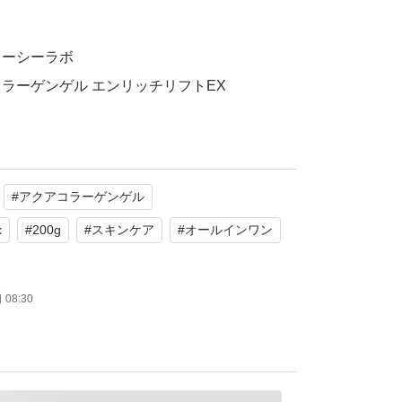
ターシーラボ
ラーゲンゲル エンリッチリフトEX
封
#
アクアコラーゲンゲル
たします。
x
#
200g
#
スキンケア
#
オールインワン
クアコラーゲンゲル エンリッチリフト EX 20
08:30
abo
保湿
ト