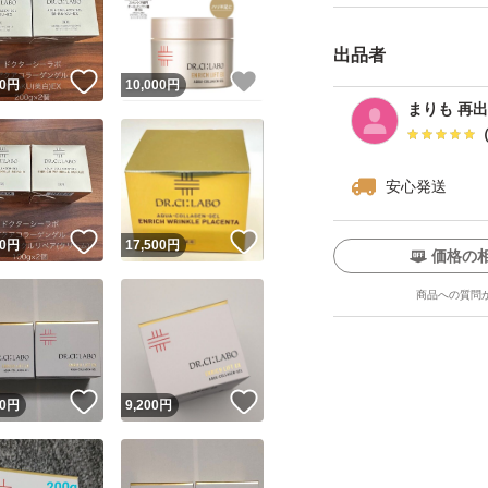
出品者
！
いいね！
いいね！
0
円
10,000
円
まりも 再
安心発送
ユーザーの実績について
！
いいね！
いいね！
0
円
17,500
円
価格の
o!フリマが定めた一定の基準を満たしたユーザーにバッジを付与しています
商品への質問
出品者
この商品の情報をコピーします
取引出品者
Yahoo!フリマの基準をクリアした安心・安全なユーザーです
！
いいね！
いいね！
商品画像の
無断転載は禁止
されています
0
円
9,200
円
コピーされた情報は
必ずご自身の商品に合わせて編集
してください
コピーは
1商品につき1回
です
実績◯+
このユーザーはYahoo!フリマの取引を完了させた実績があり