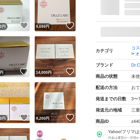
！
いいね！
いいね！
0
円
9,699
円
コス
カテゴリ
オ
ブランド
Dr.
！
いいね！
いいね！
円
14,000
円
商品の状態
未使
配送の方法
おて
発送までの日数
3〜
発送元の地域
三重
！
いいね！
いいね！
0
円
9,200
円
商品ID
z44
Yahoo!フリ
代金は運営が一旦預か