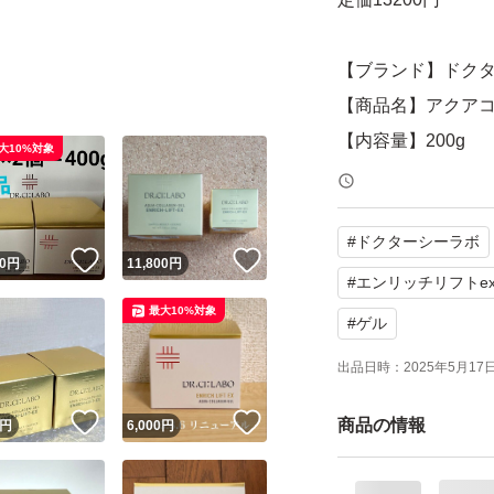
【ブランド】ドク
【商品名】アクアコ
【内容量】200g
大10%対象
【状態】新品未開
#
ドクターシーラボ
よろしくお願いい
！
いいね！
いいね！
0
円
11,800
円
#
エンリッチリフトe
最大10%対象
ドクターシーラボ ア
#
ゲル
0g
出品日時：
2025年5月17日 
ブランド：Dr.Ci：L
！
いいね！
いいね！
スキンケア特徴：
商品の情報
円
6,000
円
セット数：1.0 セッ