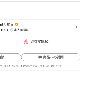
出品可能☆
（
109
）
本人確認前
取引実績30+
相談
商品への質問
からの値下げ交渉、不適切なカテゴリ変更依頼は禁止です
ます