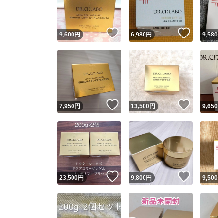
他フ
いいね！
いいね
9,600
円
6,980
円
9,580
スピード
※このバッ
スピ
いいね！
いいね
7,950
円
13,500
円
9,650
スピ
安心
いいね！
いいね
23,500
円
9,800
円
9,500