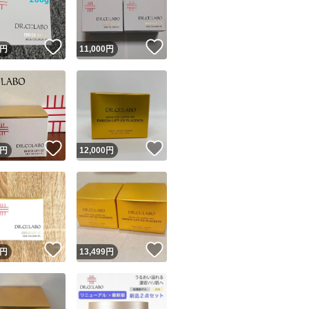
商品情報コピー機
リマ実績◯+
このユーザーは他フリマサービスでの取引実績があります
！
いいね！
いいね！
円
11,000
円
出品ページへ
&安心発送
キャンセル
ジは実績に基づく表示であり、発送を保証しているものではありません
このユーザーは高頻度で24時間以内＆設定した発送日数内に
ード＆安心発送
ます
！
いいね！
いいね！
円
12,000
円
ード発送
このユーザーは高頻度で24時間以内に発送しています
発送
このユーザーは設定した発送日数内に発送しています
！
いいね！
いいね！
円
13,499
円