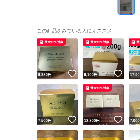
この商品をみている人にオススメ
最大10%対象
最大10%対象
最
いいね！
いいね
9,880
円
9,100
円
17,90
最大10%対象
いいね！
いいね
7,500
円
12,800
円
7,000