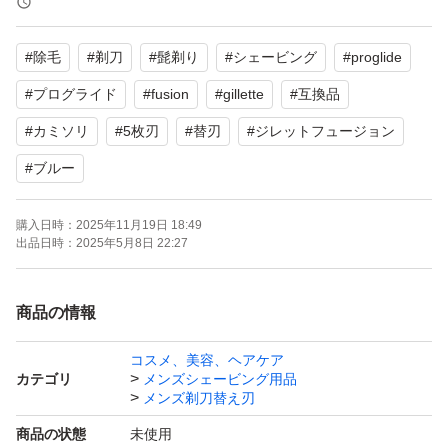
がございます。あらかじめご了承ください。
#
除毛
#
剃刀
#
髭剃り
#
シェービング
#
proglide
ジレット 全フュージョンシリーズに対応！
#
プログライド
#
fusion
#
gillette
#
互換品
#
カミソリ
#
5枚刃
#
替刃
#
ジレットフュージョン
クッション部分が更に柔らかく滑らかになった新型です。
#
ブルー
ジレットの替刃互換品も本家と同じくモデルによって機能
が違います。
購入日時：
2025年11月19日 18:49
出品日時：
2025年5月8日 22:27
お手元のジレット本体を確認し、タイトルの物と相違が無
いか確認ください。
商品の情報
※クッションの部分が+1の部分となります。
コスメ、美容、ヘアケア
カテゴリ
メンズシェービング用品
少しでも安く、こまめに交換したいという方におススメで
メンズ剃刀替え刃
す！
商品の状態
未使用