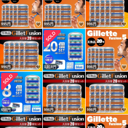
いいね！
いいね！
995
円
995
円
996
円
いいね！
996
円
1,018
円
996
円
いいね！
658
円
996
円
996
円