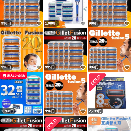
いいね！
いいね！
996
円
1,080
円
996
円
いいね！
いいね！
996
円
995
円
994
円
最大10%対象
いいね！
いいね！
1,768
円
996
円
2,799
円