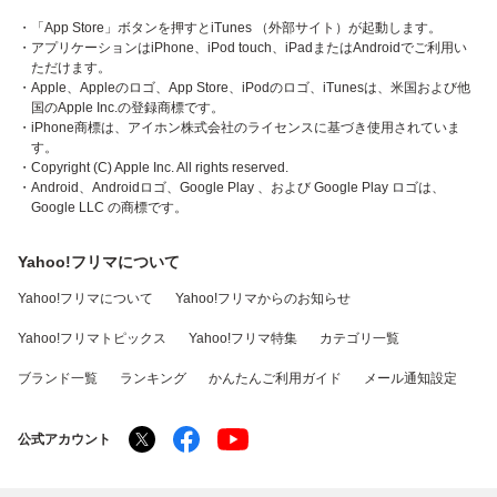
・「App Store」ボタンを押すとiTunes （外部サイト）が起動します。
・アプリケーションはiPhone、iPod touch、iPadまたはAndroidでご利用い
ただけます。
・Apple、Appleのロゴ、App Store、iPodのロゴ、iTunesは、米国および他
国のApple Inc.の登録商標です。
・iPhone商標は、アイホン株式会社のライセンスに基づき使用されていま
す。
・Copyright (C) Apple Inc. All rights reserved.
・Android、Androidロゴ、Google Play 、および Google Play ロゴは、
Google LLC の商標です。
Yahoo!フリマについて
Yahoo!フリマについて
Yahoo!フリマからのお知らせ
Yahoo!フリマトピックス
Yahoo!フリマ特集
カテゴリ一覧
ブランド一覧
ランキング
かんたんご利用ガイド
メール通知設定
公式アカウント