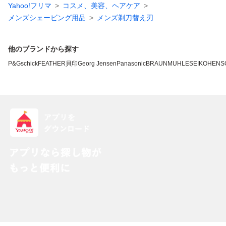
Yahoo!フリマ
コスメ、美容、ヘアケア
メンズシェービング用品
メンズ剃刀替え刃
他のブランドから探す
P&G
schick
FEATHER
貝印
Georg Jensen
Panasonic
BRAUN
MUHLE
SEIKO
HENS