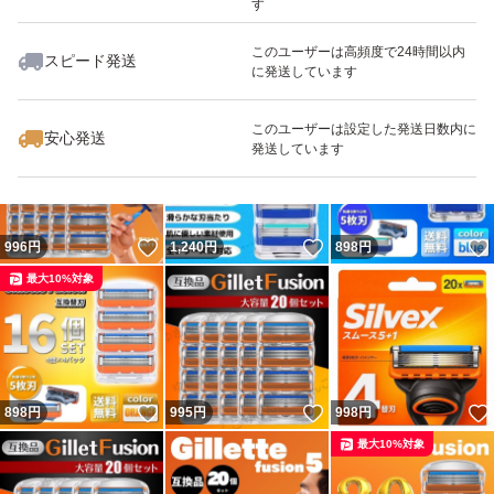
す
このユーザーは高頻度で24時間以内
スピード発送
に発送しています
いいね！
いいね！
400
円
995
円
995
円
最大10%対象
このユーザーは設定した発送日数内に
安心発送
発送しています
いいね！
いいね！
996
円
1,240
円
898
円
最大10%対象
いいね！
いいね！
898
円
995
円
998
円
最大10%対象