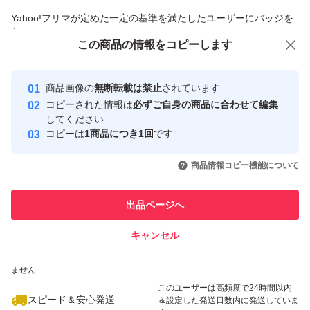
商品への質問からの値下げ交渉、不適切なカテゴリ変更依頼は禁止です
Yahoo!フリマが定めた一定の基準を満たしたユーザーにバッジを
【注意事項】
付与しています
※配送中にホルダーから替刃本体が外れることがございま
この商品をみている人にオススメ
この商品の情報をコピーします
安心取引出品者
す。あらかじめご了承くださいませ。
最大10%対象
最大10%対象
Yahoo!フリマの基準をクリアした安
安心取引出品者
商品画像の
無断転載は禁止
されています
心・安全なユーザーです
コピーされた情報は
必ずご自身の商品に合わせて編集
※互換品ですので使用によるケガやジレット本体への影響
取引実績
してください
等含め、一切の責任は使用者ご本人様の自己責任となりま
コピーは
1商品につき1回
です
このユーザーはYahoo!フリマの取
取引実績◯+
す。
いいね！
いいね！
996
円
720
円
996
円
引を完了させた実績があります
商品情報コピー機能について
最大10%対象
このユーザーは他フリマサービス
他フリマ実績◯+
出品ページへ
での取引実績があります
キャンセル
スピード&安心発送
いいね！
いいね！
998
※このバッジは実績に基づく表示であり、発送を保証しているものではあり
円
1,018
円
996
円
ません
このユーザーは高頻度で24時間以内
スピード＆安心発送
＆設定した発送日数内に発送していま