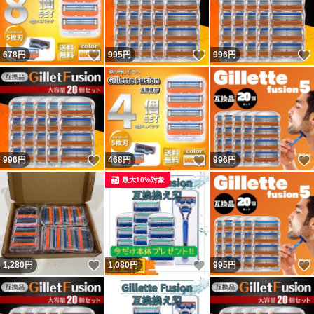
いいね！
いいね！
678
円
995
円
996
円
いいね！
いいね！
996
円
468
円
996
円
最大10%対象
いいね！
いいね！
1,280
円
1,080
円
995
円