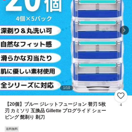
1
/
10
い
【20個】ブルー ジレットフュージョン 替刃 5枚
4
刃 カミソリ 互換品 Gillette プログライド シェー
ビング 髭剃り 剃刀
送料無料