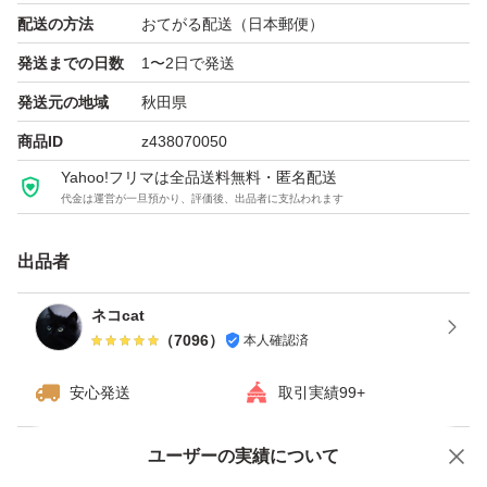
配送の方法
おてがる配送（日本郵便）
＊推奨交換目安…2週間に1度程度
発送までの日数
1〜2日で発送
【商品セット内容】
発送元の地域
秋田県
本体・ケース・化粧箱は同梱しません。
商品ID
z438070050
エコ簡易包装でのお届けとなります。
Yahoo!フリマは全品送料無料・匿名配送
代金は運営が一旦預かり、評価後、出品者に支払われます
お肌の弱い人用にクッションスポンジを厚めに製作してい
出品者
ます。
深剃りされたい方は、クッションスポンジを外してご使用
ネコcat
（
7096
）
本人確認済
下さい。
（お肌を傷つけ易くもなりますので、気をつけてご使用下
安心発送
取引実績99+
さい。）
ユーザーの実績について
価格の相談
商品への質問