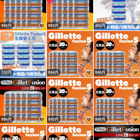
いいね！
996
円
995
円
400
円
いいね！
いいね！
720
円
994
円
996
円
いいね！
いいね！
996
円
995
円
996
円