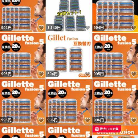
いいね！
いいね！
996
円
1,140
円
994
円
いいね！
いいね！
996
円
604
円
995
円
いいね！
いいね！
996
円
996
円
996
円
最大10%対象