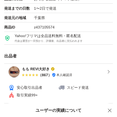
発送までの日数
1〜2日で発送
◆こんな方におすすめ
発送元の地域
千葉県
・まずは試してみたい方
商品ID
z437105574
・旅行や出張先で手軽に楽しみたい方
Yahoo!フリマは全品送料無料・匿名配送
・ジムやオフィスで手軽に栄養補給したい方
代金は運営が一旦預かり、評価後、出品者に支払われます
出品者
【私から購入して頂いた場合の
3大メリット】
もも REVI大好き
1, 購入者様全員に次回使える割引クーポンプレゼント
（
867
）
本人確認済
安心取引出品者
スピード発送
2,２回目以降の購入者様には
取引実績99+
リピーター割引適応
（２回目以降かなり
ユーザーの実績について
価格の相談
商品への質問
お安くしております）