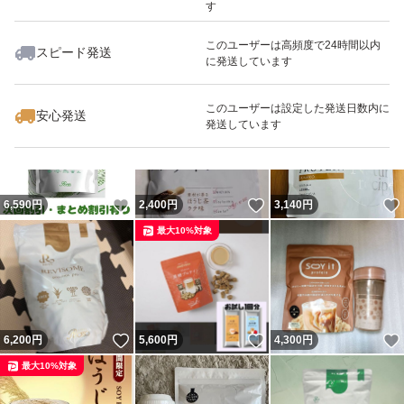
す
使用方法を知らないと、ただ高いものを顔に塗ってるだけ
このユーザーは高頻度で24時間以内
になります。
スピード発送
に発送しています
いいね！
いいね！
6,600
円
4,888
円
3,980
円
ちゃんとした使用方法をマスターしてREVIを最大限生か
してください
このユーザーは設定した発送日数内に
安心発送
発送しています
またREVI商品出品していない
商品も、ございますので
いいね！
いいね！
6,590
円
2,400
円
3,140
円
何か必要な商品がございましたら、気軽にご質問くださ
最大10%対象
い。
#REVI #revi #ルヴイ
いいね！
いいね！
6,200
円
5,600
円
4,300
円
最大10%対象