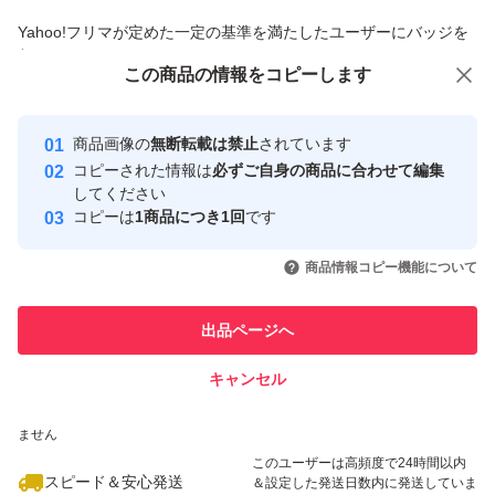
商品への質問からの値下げ交渉、不適切なカテゴリ変更依頼は禁止です
Yahoo!フリマが定めた一定の基準を満たしたユーザーにバッジを
付与しています
3,３回以上私から購入してくれた
この商品をみている人にオススメ
この商品の情報をコピーします
安心取引出品者
お客様限定
Yahoo!フリマの基準をクリアした安
REVI製品の使い方、種類など、
安心取引出品者
商品画像の
無断転載は禁止
されています
心・安全なユーザーです
これを見ればREVIの商品が
コピーされた情報は
必ずご自身の商品に合わせて編集
取引実績
してください
一目でわかる手製オリジナル
コピーは
1商品につき1回
です
ガイドBOOKをプレゼント！
このユーザーはYahoo!フリマの取
取引実績◯+
いいね！
いいね！
7,300
円
7,300
円
3,900
円
引を完了させた実績があります
商品情報コピー機能について
最大10%対象
これを持ってるとREVIのこのとがなんでもわかるREVIフ
このユーザーは他フリマサービス
他フリマ実績◯+
出品ページへ
での取引実績があります
ァン必見の
キャンセル
ガイドBOOKになっております。
スピード&安心発送
【特にREVI初心者の方】には
いいね！
いいね！
2,200
※このバッジは実績に基づく表示であり、発送を保証しているものではあり
円
7,300
円
3,200
円
ません
絶対に持っていた方がいいアイテムです！！！
このユーザーは高頻度で24時間以内
スピード＆安心発送
＆設定した発送日数内に発送していま