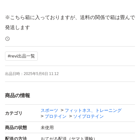
※こちら箱に入っておりますが、送料の関係で箱は畳んで
発送します
箱をそのままご希望の方は、プラス500円で承ります
ご了承ください
#
revi出品一覧
他のREVI 商品とまとめて購入いただけるとさらにお安く
出品日時：
2025年5月6日 11:12
なります。
私が出品しているその他のREVI商品はコチラ→ #REVI出
商品の情報
品一覧
スポーツ
フィットネス、トレーニング
カテゴリ
プロテイン
ソイプロテイン
【商品の特徴】
人工甘味料、白砂糖、保存料、香料は無添加で、
商品の状態
未使用
健康に優しいプロテインです
配送の方法
おてがる配送（ヤマト運輸）