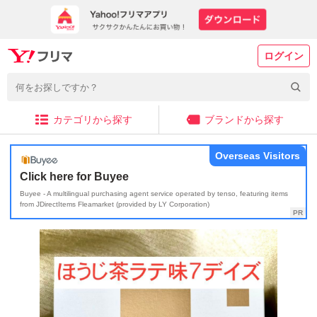
ログイン
カテゴリから探す
ブランドから探す
Overseas Visitors
Click here for Buyee
Buyee - A multilingual purchasing agent service operated by tenso, featuring items
from JDirectItems Fleamarket (provided by LY Corporation)