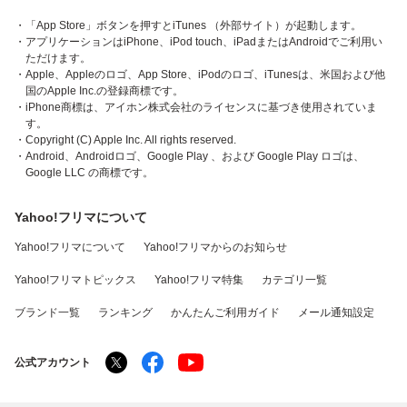
・「App Store」ボタンを押すとiTunes （外部サイト）が起動します。
・アプリケーションはiPhone、iPod touch、iPadまたはAndroidでご利用い
ただけます。
・Apple、Appleのロゴ、App Store、iPodのロゴ、iTunesは、米国および他
国のApple Inc.の登録商標です。
・iPhone商標は、アイホン株式会社のライセンスに基づき使用されていま
す。
・Copyright (C) Apple Inc. All rights reserved.
・Android、Androidロゴ、Google Play 、および Google Play ロゴは、
Google LLC の商標です。
Yahoo!フリマについて
Yahoo!フリマについて
Yahoo!フリマからのお知らせ
Yahoo!フリマトピックス
Yahoo!フリマ特集
カテゴリ一覧
ブランド一覧
ランキング
かんたんご利用ガイド
メール通知設定
公式アカウント