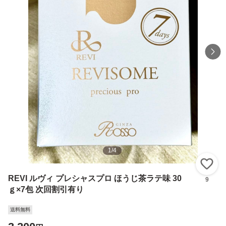
1
/
4
い
REVI ルヴィ プレシャスプロ ほうじ茶ラテ味 30
9
ｇ×7包 次回割引有り
送料無料