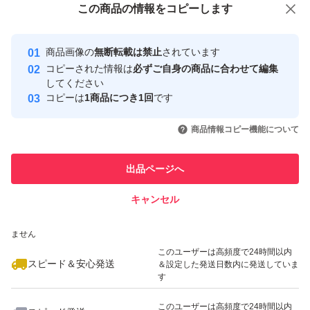
この商品をみている人にオススメ
この商品の情報をコピーします
安心取引出品者
最大10%対象
最大10%対象
Yahoo!フリマの基準をクリアした安
安心取引出品者
商品画像の
無断転載は禁止
されています
心・安全なユーザーです
コピーされた情報は
必ずご自身の商品に合わせて編集
取引実績
してください
コピーは
1商品につき1回
です
このユーザーはYahoo!フリマの取
取引実績◯+
いいね！
いいね！
2,180
円
3,780
円
2,160
円
引を完了させた実績があります
商品情報コピー機能について
最大10%対象
このユーザーは他フリマサービス
他フリマ実績◯+
出品ページへ
での取引実績があります
キャンセル
スピード&安心発送
いいね！
いいね！
3,850
※このバッジは実績に基づく表示であり、発送を保証しているものではあり
円
2,180
円
1,880
円
ません
最大10%対象
このユーザーは高頻度で24時間以内
スピード＆安心発送
＆設定した発送日数内に発送していま
す
このユーザーは高頻度で24時間以内