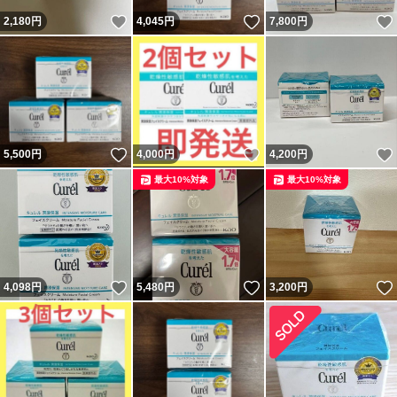
いいね！
いいね！
2,180
円
4,045
円
7,800
円
いいね！
いいね！
5,500
円
4,000
円
4,200
円
最大10%対象
最大10%対象
いいね！
いいね！
4,098
円
5,480
円
3,200
円