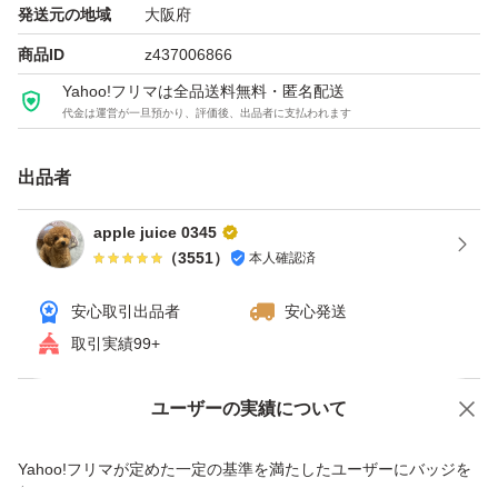
発送元の地域
大阪府
商品ID
z437006866
Yahoo!フリマは全品送料無料・匿名配送
代金は運営が一旦預かり、評価後、出品者に支払われます
出品者
apple juice 0345
（
3551
）
本人確認済
安心取引出品者
安心発送
取引実績99+
ユーザーの実績について
価格の相談
商品への質問
商品への質問からの値下げ交渉、不適切なカテゴリ変更依頼は禁止です
Yahoo!フリマが定めた一定の基準を満たしたユーザーにバッジを
付与しています