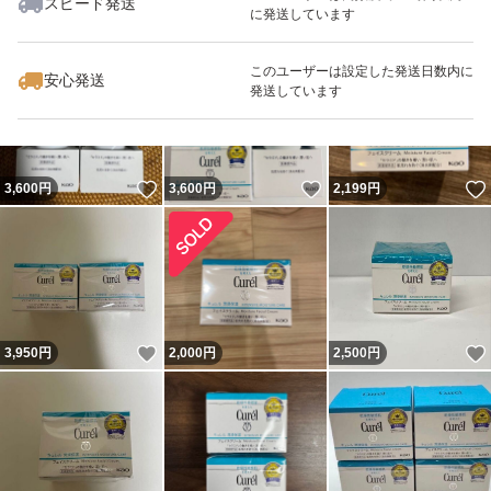
スピード発送
に発送しています
いいね！
いいね！
2,170
円
5,400
円
4,980
円
このユーザーは設定した発送日数内に
安心発送
発送しています
いいね！
いいね！
3,600
円
3,600
円
2,199
円
いいね！
3,950
円
2,000
円
2,500
円