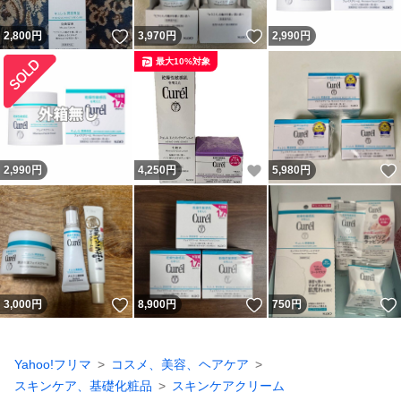
いいね！
いいね！
2,800
円
3,970
円
2,990
円
最大10%対象
いいね！
2,990
円
4,250
円
5,980
円
いいね！
いいね！
3,000
円
8,900
円
750
円
Yahoo!フリマ
コスメ、美容、ヘアケア
スキンケア、基礎化粧品
スキンケアクリーム