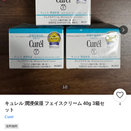
1
/
2
い
キュレル 潤浸保湿 フェイスクリーム 40g 3箱セ
4
ット
Curel
送料無料