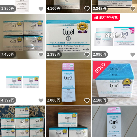
いいね！
いいね！
1,850
円
4,100
円
3,248
円
最大10%対象
いいね！
いいね！
7,450
円
2,398
円
2,990
円
いいね！
いいね！
4,399
円
2,000
円
2,180
円