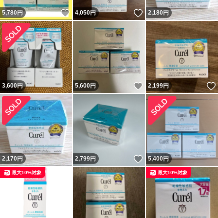
いいね！
いいね！
5,780
円
4,050
円
2,180
円
いいね！
3,600
円
5,600
円
2,199
円
いいね！
2,170
円
2,799
円
5,400
円
最大10%対象
最大10%対象