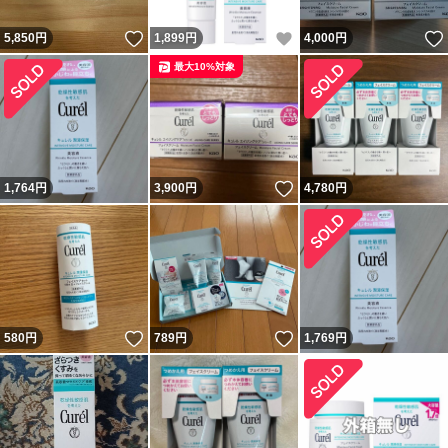
いいね！
いいね！
5,850
円
1,899
円
4,000
円
最大10%対象
いいね！
1,764
円
3,900
円
4,780
円
いいね！
いいね！
580
円
789
円
1,769
円