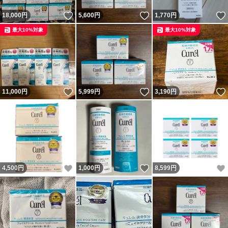
いいね！
いいね！
18,000
円
5,600
円
1,770
円
最大10%対象
最大10%対象
いいね！
いいね！
11,000
円
5,999
円
3,190
円
いいね！
いいね！
4,500
円
1,000
円
8,599
円