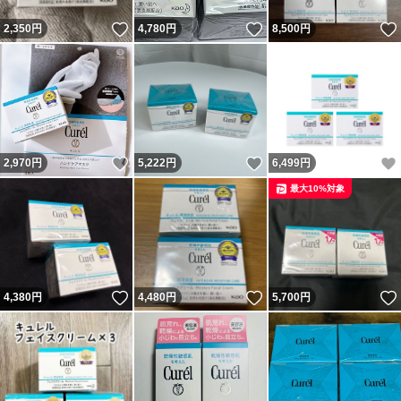
いいね！
いいね！
2,350
円
4,780
円
8,500
円
いいね！
いいね！
2,970
円
5,222
円
6,499
円
最大10%対象
いいね！
いいね！
4,380
円
4,480
円
5,700
円