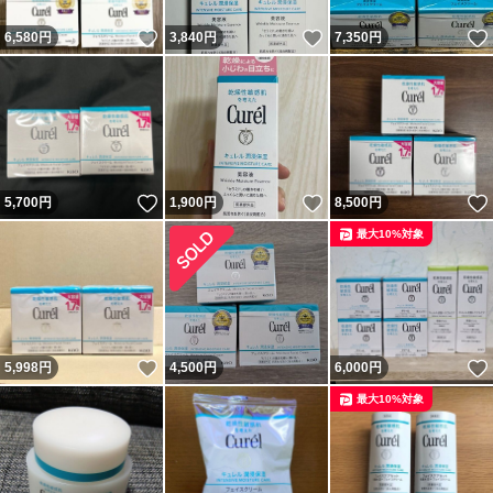
いいね！
いいね！
6,580
円
3,840
円
7,350
円
いいね！
いいね！
5,700
円
1,900
円
8,500
円
最大10%対象
いいね！
5,998
円
4,500
円
6,000
円
最大10%対象