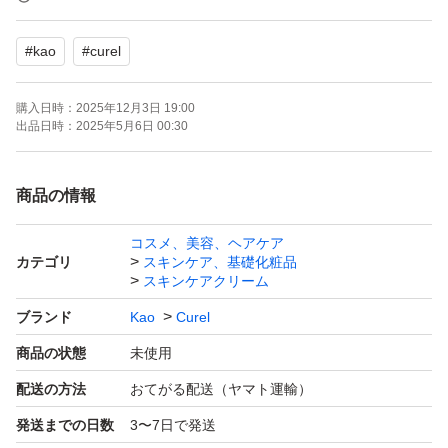
宅急便コンパクトで発送いたします。
#
kao
#
curel
※配送中に起きた商品へのダメージや破損に関しましては
責任を取ることは出来ませんので、予めご了承くださいま
購入日時：
2025年12月3日 19:00
せ。
出品日時：
2025年5月6日 00:30
お値下げはできかねますので、交渉はお控えください。
商品の情報
コスメ、美容、ヘアケア
カテゴリ
スキンケア、基礎化粧品
スキンケアクリーム
ブランド
Kao
Curel
商品の状態
未使用
配送の方法
おてがる配送（ヤマト運輸）
発送までの日数
3〜7日で発送