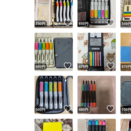
いいね！
いいね
750
円
650
円
549
いいね！
いいね
600
円
470
円
670
Yaho
安心取引
安心
いいね！
いいね
500
円
480
円
700
取引実績
取引