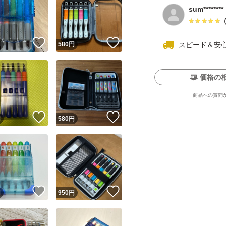
sum********
！
いいね！
いいね！
円
580
円
スピード＆安
価格の
商品への質問
！
いいね！
いいね！
円
580
円
！
いいね！
いいね！
円
950
円