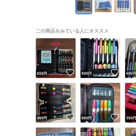
この商品をみている人にオススメ
いいね！
いいね
650
円
600
円
600
いいね！
いいね
460
円
660
円
550