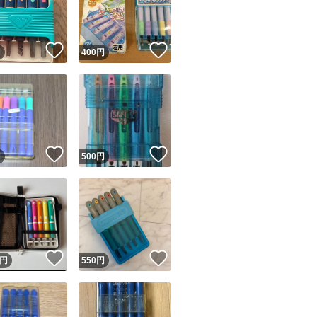
商品情報コピー機
リマ実績◯+
このユーザーは他フリマサービスでの取引実績があります
！
いいね！
いいね！
円
400
円
出品ページへ
&安心発送
キャンセル
ジは実績に基づく表示であり、発送を保証しているものではありません
このユーザーは高頻度で24時間以内＆設定した発送日数内に
ード＆安心発送
ます
！
いいね！
いいね！
円
500
円
ード発送
このユーザーは高頻度で24時間以内に発送しています
発送
このユーザーは設定した発送日数内に発送しています
！
いいね！
いいね！
円
550
円