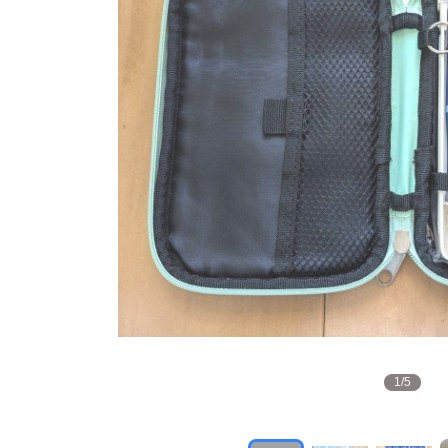
1
/
5