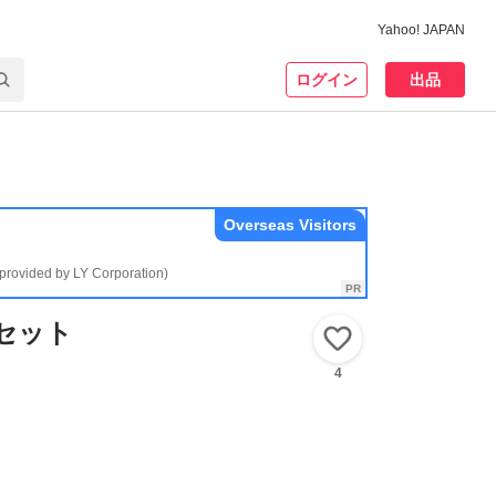
Yahoo! JAPAN
ログイン
出品
Overseas Visitors
(provided by LY Corporation)
セット
いいね！
4