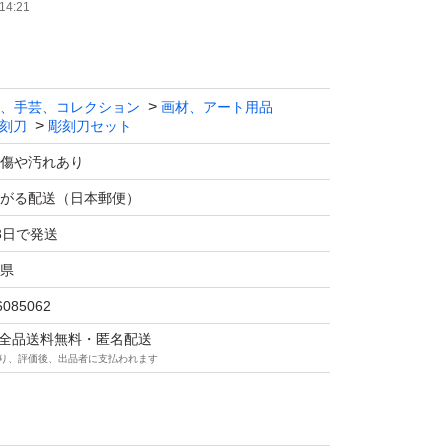
14:21
、手芸、コレクション
画材、アート用品
刻刀
彫刻刀セット
傷や汚れあり
がる配送（日本郵便）
3日で発送
県
6085062
マは全品送料無料・匿名配送
り、評価後、出品者に支払われます