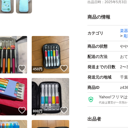
出品日時：
2025年5月3日 
商品の情報
楽器
カテゴリ
彫
商品の状態
やや
配送の方法
おて
発送までの日数
2〜
！
いいね！
いいね！
円
450
円
発送元の地域
千葉
商品ID
z43
Yahoo!フリ
代金は運営が一旦預か
！
いいね！
いいね！
円
800
円
出品者