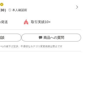
（
30
）
本人確認前
心発送
取引実績10+
相談
商品への質問
からの値下げ交渉、不適切なカテゴリ変更依頼は禁止です