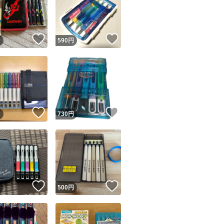
！
いいね！
いいね！
円
590
円
ユーザーの実績について
！
いいね！
いいね！
円
730
円
o!フリマが定めた一定の基準を満たしたユーザーにバッジを付与しています
出品者
この商品の情報をコピーします
取引出品者
Yahoo!フリマの基準をクリアした安心・安全なユーザーです
！
いいね！
いいね！
商品画像の
無断転載は禁止
されています
円
500
円
コピーされた情報は
必ずご自身の商品に合わせて編集
してください
コピーは
1商品につき1回
です
実績◯+
このユーザーはYahoo!フリマの取引を完了させた実績があり