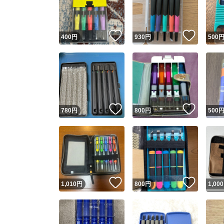
他フ
いいね！
いいね
400
円
930
円
500
スピード
※このバッ
スピ
いいね！
いいね
780
円
800
円
500
スピ
安心
いいね！
いいね
1,010
円
800
円
1,000