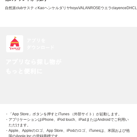
自然派clubサスティ
Kao
ヘンケル
ダリヤ
hoyu
VALANROSE
ウエラ
clayence
DHC
L
・「App Store」ボタンを押すとiTunes （外部サイト）が起動します。
・アプリケーションはiPhone、iPod touch、iPadまたはAndroidでご利用い
ただけます。
・Apple、Appleのロゴ、App Store、iPodのロゴ、iTunesは、米国および他
国のApple Inc.の登録商標です。