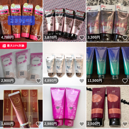
いいね！
いいね！
4,780
円
3,870
円
3,300
円
最大10%対象
いいね！
いいね！
2,900
円
4,890
円
11,500
円
いいね！
いいね！
1,600
円
2,980
円
2,500
円