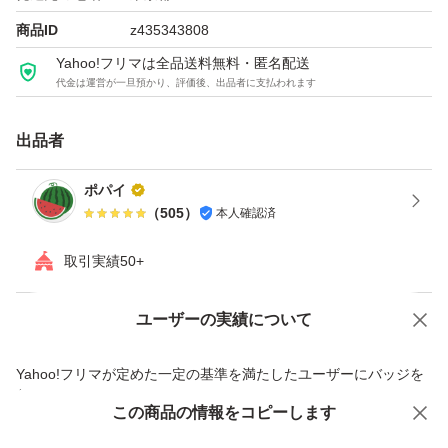
商品ID
z435343808
Yahoo!フリマは全品送料無料・匿名配送
代金は運営が一旦預かり、評価後、出品者に支払われます
出品者
ポパイ
（
505
）
本人確認済
取引実績50+
ユーザーの実績について
価格の相談
商品への質問
商品への質問からの値下げ交渉、不適切なカテゴリ変更依頼は禁止です
Yahoo!フリマが定めた一定の基準を満たしたユーザーにバッジを
付与しています
この商品をみている人にオススメ
この商品の情報をコピーします
安心取引出品者