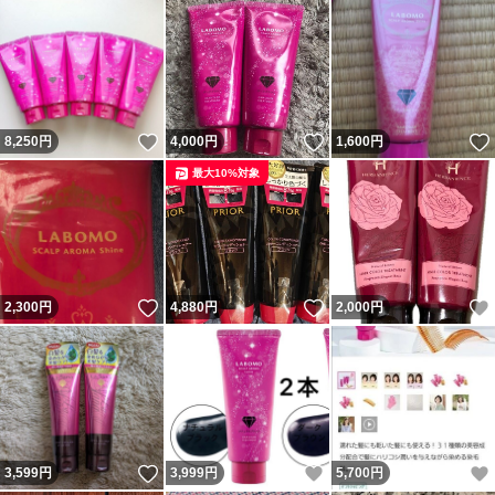
いいね！
いいね！
8,250
円
4,000
円
1,600
円
最大10%対象
いいね！
いいね！
2,300
円
4,880
円
2,000
円
いいね！
いいね！
3,599
円
3,999
円
5,700
円