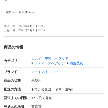
髪全体にムラなくなじませることで、均一で自然な色合い
#
アートネイチャー
に仕上がります。
購入日時：
2026年4月2日 19:49
即購入大歓迎です♪
出品日時：
2025年5月1日 16:19
商品の情報
コスメ、美容、ヘアケア
カテゴリ
レディースヘアケア
白髪染め
ブランド
アートネイチャー
商品の状態
未使用
配送の方法
おてがる配送（ヤマト運輸）
発送までの日数
1〜2日で発送
発送元の地域
東京都