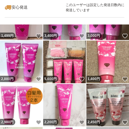
このユーザーは設定した発送日数内に
安心発送
発送しています
いいね！
いいね！
1,499
円
3,400
円
3,000
円
いいね！
いいね！
2,880
円
5,600
円
1,400
円
いいね！
いいね！
2,980
円
2,200
円
2,450
円