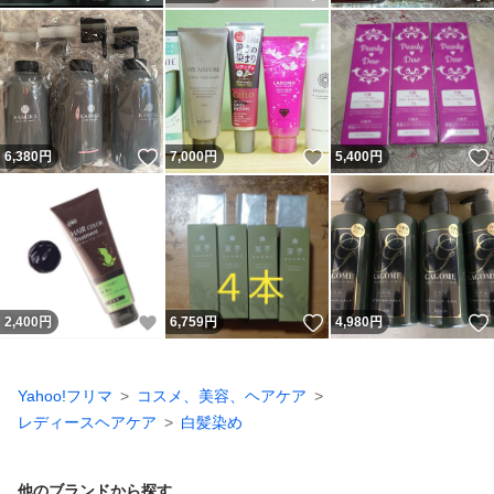
いいね！
いいね！
6,380
円
7,000
円
5,400
円
いいね！
いいね！
2,400
円
6,759
円
4,980
円
Yahoo!フリマ
コスメ、美容、ヘアケア
レディースヘアケア
白髪染め
他のブランドから探す