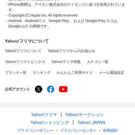
・iPhone商標は、アイホン株式会社のライセンスに基づき使用されていま
す。
・Copyright (C) Apple Inc. All rights reserved.
・Android、Androidロゴ、Google Play 、および Google Play ロゴは、
Google LLC の商標です。
Yahoo!フリマについて
Yahoo!フリマについて
Yahoo!フリマからのお知らせ
Yahoo!フリマトピックス
Yahoo!フリマ特集
カテゴリ一覧
ブランド一覧
ランキング
かんたんご利用ガイド
メール通知設定
公式アカウント
Yahoo!フリマ
Yahoo!オークション
Yahoo!ショッピング
Yahoo! JAPAN
プライバシーポリシー
プライバシーセンター
利用規約