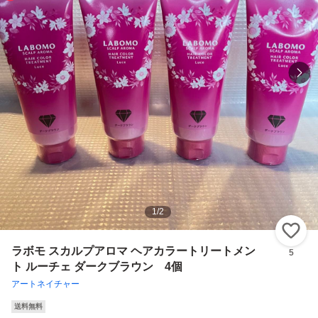
1
/
2
い
ラボモ スカルプアロマ ヘアカラートリートメン
5
ト ルーチェ ダークブラウン 4個
アートネイチャー
送料無料