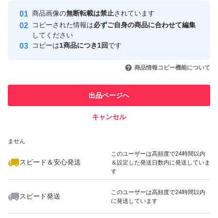
Yahoo!フリマの基準をクリアした安
安心取引出品者
商品画像の
無断転載は禁止
されています
心・安全なユーザーです
コピーされた情報は
必ずご自身の商品に合わせて編集
取引実績
してください
コピーは
1商品につき1回
です
このユーザーはYahoo!フリマの取
取引実績◯+
いいね！
いいね！
12,000
円
2,980
円
2,750
円
引を完了させた実績があります
商品情報コピー機能について
このユーザーは他フリマサービス
他フリマ実績◯+
出品ページへ
での取引実績があります
キャンセル
スピード&安心発送
いいね！
いいね！
2,750
※このバッジは実績に基づく表示であり、発送を保証しているものではあり
円
2,600
円
2,999
円
ません
このユーザーは高頻度で24時間以内
スピード＆安心発送
＆設定した発送日数内に発送していま
す
このユーザーは高頻度で24時間以内
スピード発送
に発送しています
いいね！
いいね！
2,000
円
2,980
円
7,000
円