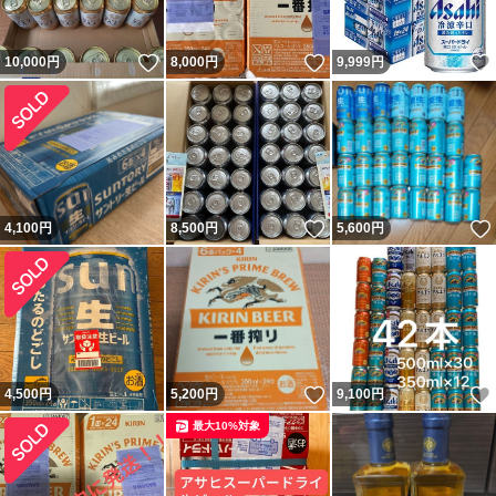
いいね！
いいね！
10,000
円
8,000
円
9,999
円
いいね！
4,100
円
8,500
円
5,600
円
いいね！
4,500
円
5,200
円
9,100
円
最大10%対象