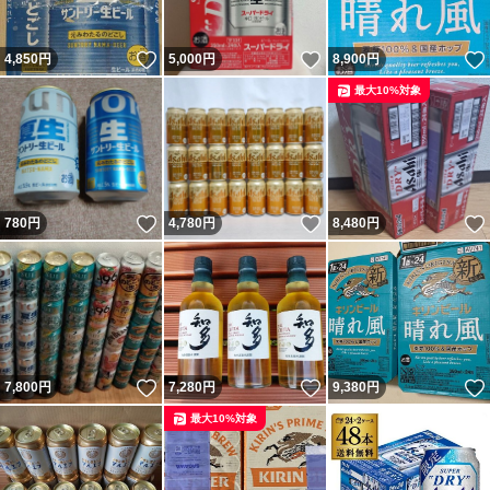
いいね！
いいね！
4,850
円
5,000
円
8,900
円
最大10%対象
いいね！
いいね！
780
円
4,780
円
8,480
円
いいね！
いいね！
7,800
円
7,280
円
9,380
円
最大10%対象