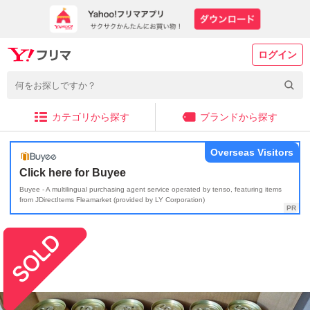
ログイン
カテゴリから探す
ブランドから探す
Overseas Visitors
Click here for Buyee
Buyee - A multilingual purchasing agent service operated by tenso, featuring items
from JDirectItems Fleamarket (provided by LY Corporation)