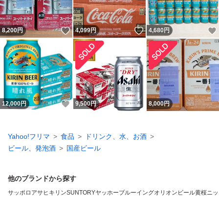
いいね！
いいね！
8,200
円
4,099
円
4,680
円
いいね！
12,000
円
9,500
円
8,000
円
Yahoo!フリマ
食品
ドリンク、水、お酒
ビール、発泡酒
国産ビール
他のブランドから探す
サッポロ
アサヒ
キリン
SUNTORY
ヤッホーブルーイング
オリオンビール
黄桜
ニッ