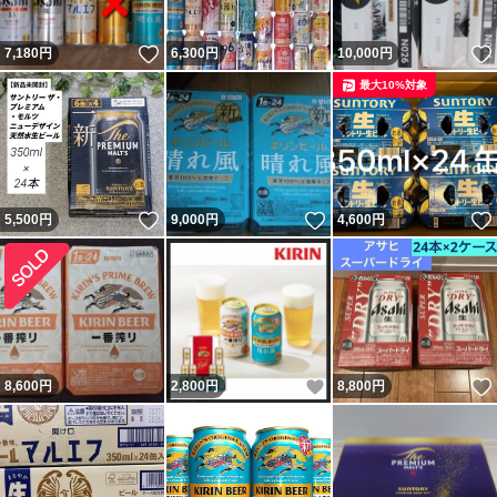
いいね！
7,180
円
6,300
円
10,000
円
最大10%対象
いいね！
いいね！
5,500
円
9,000
円
4,600
円
いいね！
8,600
円
2,800
円
8,800
円