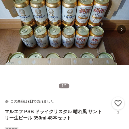
1
/
2
この商品は
2日
で売れました
い
マルエフ PSB ドライクリスタル 晴れ風 サント
1
リー生ビール 350ml 48本セット