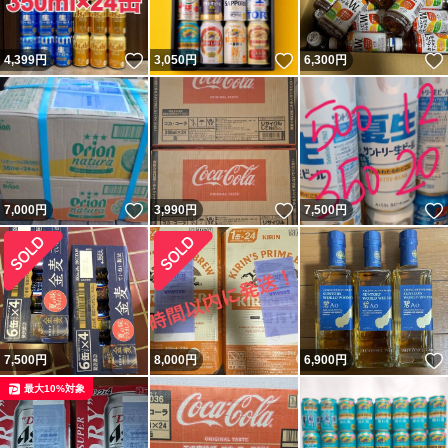
いいね！
いいね！
4,399
円
3,050
円
6,300
円
いいね！
いいね！
7,000
円
3,990
円
7,500
円
7,500
円
8,000
円
6,900
円
最大10%対象