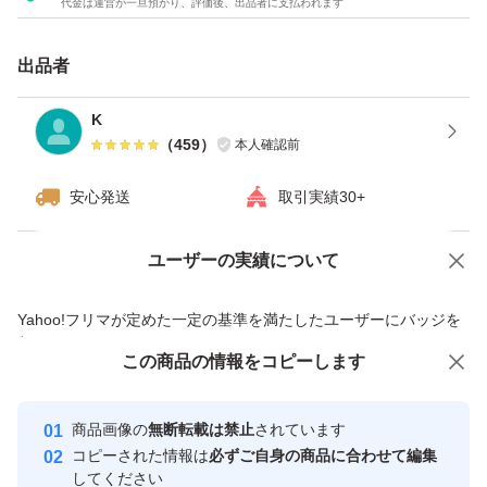
代金は運営が一旦預かり、評価後、出品者に支払われます
出品者
K
（
459
）
本人確認前
安心発送
取引実績30+
ユーザーの実績について
価格の相談
商品への質問
商品への質問からの値下げ交渉、不適切なカテゴリ変更依頼は禁止です
Yahoo!フリマが定めた一定の基準を満たしたユーザーにバッジを
付与しています
この商品をみている人にオススメ
この商品の情報をコピーします
安心取引出品者
Yahoo!フリマの基準をクリアした安
安心取引出品者
商品画像の
無断転載は禁止
されています
心・安全なユーザーです
コピーされた情報は
必ずご自身の商品に合わせて編集
取引実績
してください