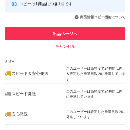
コピーは
1商品につき1回
です
このユーザーはYahoo!フリマの取
取引実績◯+
いいね！
いいね！
9,500
円
9,200
円
7,900
円
引を完了させた実績があります
商品情報コピー機能について
最大10%対象
このユーザーは他フリマサービス
他フリマ実績◯+
出品ページへ
での取引実績があります
キャンセル
スピード&安心発送
いいね！
いいね！
9,080
※このバッジは実績に基づく表示であり、発送を保証しているものではあり
円
9,900
円
4,600
円
ません
最大10%対象
このユーザーは高頻度で24時間以内
スピード＆安心発送
＆設定した発送日数内に発送していま
す
このユーザーは高頻度で24時間以内
スピード発送
に発送しています
いいね！
いいね！
4,600
円
9,050
円
5,400
円
このユーザーは設定した発送日数内に
安心発送
発送しています