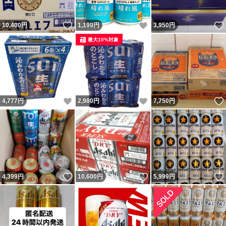
いいね！
いいね！
10,400
円
1,199
円
3,950
円
最大10%対象
いいね！
いいね！
4,777
円
2,980
円
7,750
円
いいね！
いいね！
4,399
円
10,600
円
5,999
円