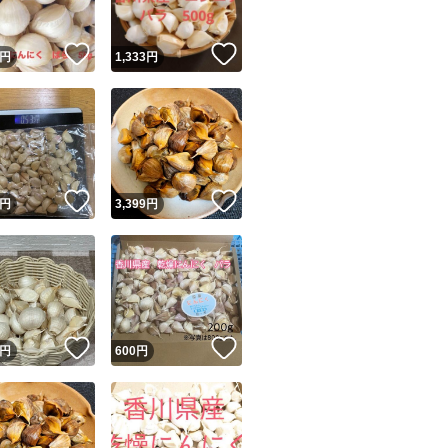
！
いいね！
いいね！
円
1,333
円
！
いいね！
いいね！
円
3,399
円
いいね！
いいね！
円
600
円