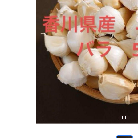
1
/
1