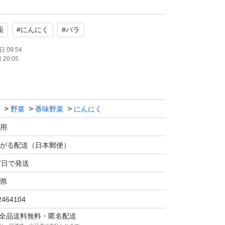
薬
#
にんにく
#
バラ
送
 09:54
20:05
,詰め合わせ/セット
野菜
香味野菜
にんにく
用
がる配送（日本郵便）
7日で発送
県
2464104
マは全品送料無料・匿名配送