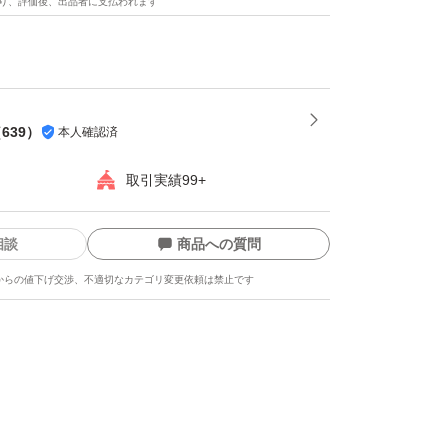
り、評価後、出品者に支払われます
（
639
）
本人確認済
取引実績99+
相談
商品への質問
からの値下げ交渉、不適切なカテゴリ変更依頼は禁止です