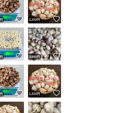
！
いいね！
いいね！
円
1,333
円
ユーザーの実績について
！
いいね！
いいね！
円
1,500
円
o!フリマが定めた一定の基準を満たしたユーザーにバッジを付与しています
出品者
この商品の情報をコピーします
取引出品者
Yahoo!フリマの基準をクリアした安心・安全なユーザーです
！
いいね！
いいね！
商品画像の
無断転載は禁止
されています
円
1,333
円
コピーされた情報は
必ずご自身の商品に合わせて編集
してください
コピーは
1商品につき1回
です
実績◯+
このユーザーはYahoo!フリマの取引を完了させた実績があり