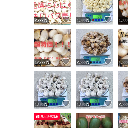
他フ
いいね！
いいね
2,222
円
1,380
円
1,333
スピード
※このバッ
スピ
いいね！
いいね
17,777
円
2,560
円
1,600
スピ
安心
いいね！
いいね
1,180
円
1,180
円
2,560
最大10%対象