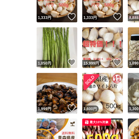
いいね！
いいね
1,333
円
1,333
円
8,888
いいね！
いいね
1,050
円
15,999
円
1,090
いいね！
1,999
円
1,600
円
1,300
最大10%対象