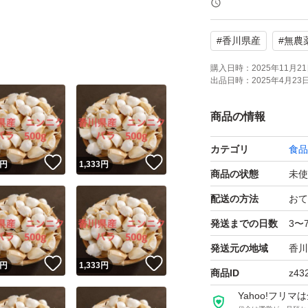
#
香川県産
#
無農
特徴無農薬,農家直
購入日時：
2025年11月21日
出品日時：
2025年4月23日 
特徴無農薬,農家直送
商品の情報
カテゴリ
食品
！
いいね！
いいね！
円
1,333
円
商品の状態
未使
配送の方法
おて
発送までの日数
3〜
発送元の地域
香川
！
いいね！
いいね！
円
1,333
円
商品ID
z43
Yahoo!フリ