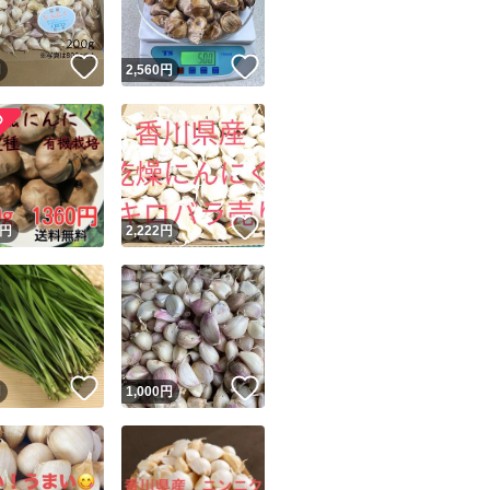
！
いいね！
いいね！
円
2,560
円
！
いいね！
円
2,222
円
！
いいね！
いいね！
円
1,000
円