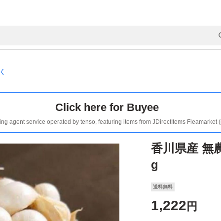
く
Click here for Buyee
ing agent service operated by tenso, featuring items from JDirectItems Fleamarket 
香川県産 無農
g
送料無料
1,222
円