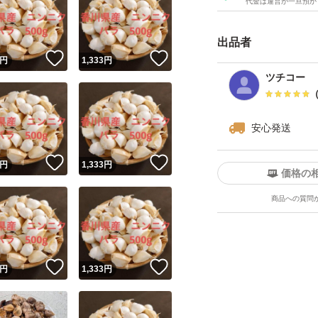
代金は運営が一旦預か
出品者
！
いいね！
いいね！
円
1,333
円
ツチコー
安心発送
！
いいね！
いいね！
円
1,333
円
価格の
商品への質問
！
いいね！
いいね！
円
1,333
円