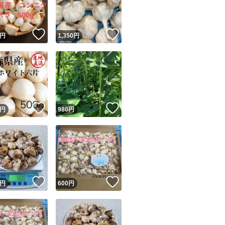
商品情報コピー機
リマ実績◯+
このユーザーは他フリマサービスでの取引実績があります
！
いいね！
いいね！
円
1,350
円
出品ページへ
&安心発送
キャンセル
ジは実績に基づく表示であり、発送を保証しているものではありません
このユーザーは高頻度で24時間以内＆設定した発送日数内に
ード＆安心発送
ます
！
いいね！
いいね！
円
980
円
ード発送
このユーザーは高頻度で24時間以内に発送しています
発送
このユーザーは設定した発送日数内に発送しています
！
いいね！
いいね！
円
600
円