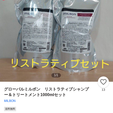
1
/
1
い
グローバルミルボン リストラティブシャンプ
13
ー＆トリートメント1000mlセット
MILBON
送料無料