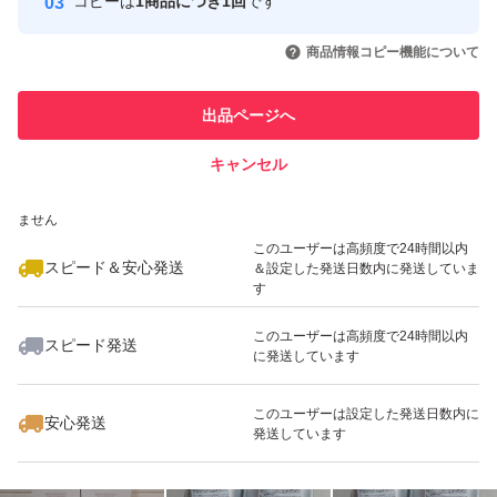
コピーは
1商品につき1回
です
このユーザーはYahoo!フリマの取
取引実績◯+
いいね！
いいね！
10,500
円
10,500
円
17,600
円
引を完了させた実績があります
商品情報コピー機能について
このユーザーは他フリマサービス
他フリマ実績◯+
出品ページへ
での取引実績があります
キャンセル
スピード&安心発送
いいね！
いいね！
11,000
※このバッジは実績に基づく表示であり、発送を保証しているものではあり
円
5,600
円
10,500
円
ません
このユーザーは高頻度で24時間以内
スピード＆安心発送
＆設定した発送日数内に発送していま
す
このユーザーは高頻度で24時間以内
スピード発送
に発送しています
いいね！
いいね！
10,800
円
7,600
円
17,600
円
このユーザーは設定した発送日数内に
安心発送
発送しています