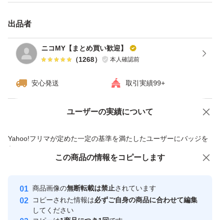
出品者
ニコMY【まとめ買い歓迎】
（
1268
）
本人確認前
安心発送
取引実績99+
ユーザーの実績について
価格の相談
商品への質問
商品への質問からの値下げ交渉、不適切なカテゴリ変更依頼は禁止です
Yahoo!フリマが定めた一定の基準を満たしたユーザーにバッジを
付与しています
この商品をみている人にオススメ
この商品の情報をコピーします
安心取引出品者
最大10%対象
最大10%対象
Yahoo!フリマの基準をクリアした安
安心取引出品者
商品画像の
無断転載は禁止
されています
心・安全なユーザーです
コピーされた情報は
必ずご自身の商品に合わせて編集
取引実績
してください