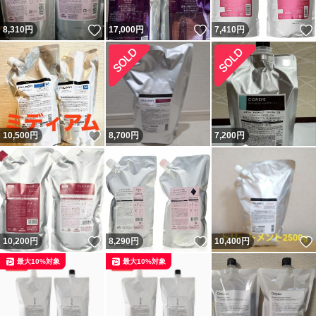
いいね！
いいね！
8,310
円
17,000
円
7,410
円
いいね！
10,500
円
8,700
円
7,200
円
いいね！
いいね！
10,200
円
8,290
円
10,400
円
最大10%対象
最大10%対象