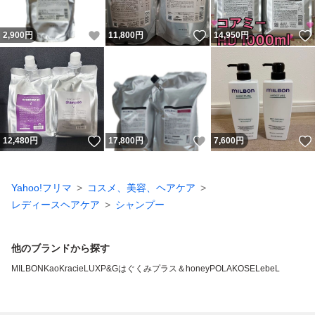
いいね！
いいね！
2,900
円
11,800
円
14,950
円
いいね！
いいね！
12,480
円
17,800
円
7,600
円
Yahoo!フリマ
コスメ、美容、ヘアケア
レディースヘアケア
シャンプー
他のブランドから探す
MILBON
Kao
Kracie
LUX
P&G
はぐくみプラス
＆honey
POLA
KOSE
LebeL