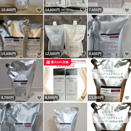
いいね！
いいね！
10,400
円
14,800
円
7,600
円
いいね！
いいね！
10,680
円
12,500
円
8,600
円
最大10%対象
いいね！
いいね！
8,700
円
8,500
円
13,000
円