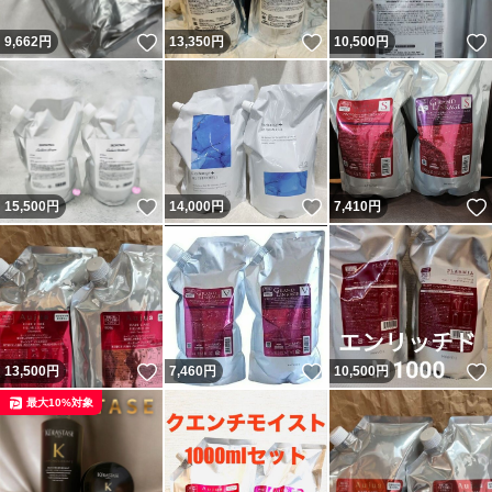
いいね！
いいね！
9,662
円
13,350
円
10,500
円
いいね！
いいね！
15,500
円
14,000
円
7,410
円
いいね！
いいね！
13,500
円
7,460
円
10,500
円
最大10%対象