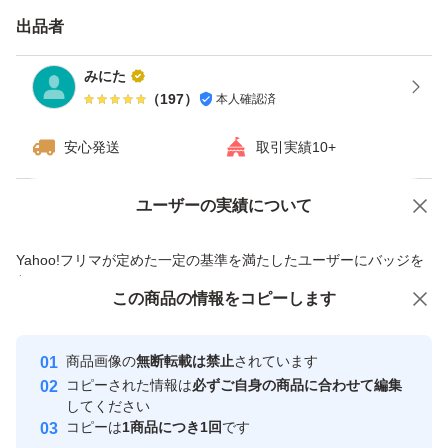
対応
出品者
付属品： ロープロファイルブラケット2種類
対応OS： Windows 11/10/8/7/XP/Vista、Linux、他
みにた
（
197
）
本人確認済
ドライバ： https://jp.msi.com/Graphics-Card/N730K-2
GD3HLPV1/support
安心発送
取引実績10+
ユーザーの実績について
価格の相談
商品への質問
商品への質問からの値下げ交渉、不適切なカテゴリ変更依頼は禁止です
Yahoo!フリマが定めた一定の基準を満たしたユーザーにバッジを
付与しています
この商品をみている人にオススメ
この商品の情報をコピーします
安心取引出品者
Yahoo!フリマの基準をクリアした安
安心取引出品者
商品画像の
無断転載は禁止
されています
心・安全なユーザーです
コピーされた情報は
必ずご自身の商品に合わせて編集
取引実績
してください
コピーは
1商品につき1回
です
このユーザーはYahoo!フリマの取