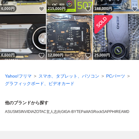
いいね！
いいね！
6,000
円
215,000
円
188,000
円
いいね！
いいね！
6,600
円
12,000
円
25,000
円
Yahoo!フリマ
スマホ、タブレット、パソコン
PCパーツ
グラフィックボード、ビデオカード
他のブランドから探す
ASUS
MSI
NVIDIA
ZOTAC
玄人志向
GIGA-BYTE
Palit
ASRock
SAPPHIRE
AMD