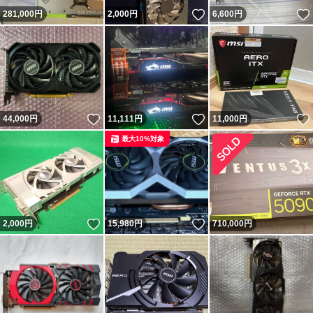
いいね！
281,000
円
2,000
円
6,600
円
いいね！
いいね！
44,000
円
11,111
円
11,000
円
最大10%対象
いいね！
いいね！
2,000
円
15,980
円
710,000
円