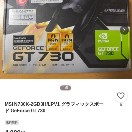
1
/
5
い
MSI N730K-2GD3H/LPV1 グラフィックスボー
8
ド GeForce GT730
送料無料