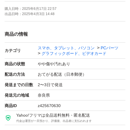
メモリ： DDR3 2GB/1600 MHz/64bit
購入日時：
2025年6月17日 22:57
バス： PCI Express 2.0 x16
出品日時：
2025年4月3日 14:48
解像度： DCI 4K (4096x2160)
出力端子： HDMI1.4a x1、D-SUB 15pin x1、Dual-lin
商品の情報
k DVI-D x1
スマホ、タブレット、パソコン
PCパーツ
HDCP対応： あり
カテゴリ
グラフィックボード、ビデオカード
DirectX： DirectX 12 API
商品の状態
やや傷や汚れあり
OpenGL： OpenGL 4.4
配送の方法
おてがる配送（日本郵便）
オーディオ： TrueHD、DTS-HDに対応
発送までの日数
2〜3日で発送
消費電力： 23W
推奨電源： 300W
発送元の地域
奈良県
補助電源： 不要
商品ID
z425670630
冷却： ファンレス・ヒートシンク
Yahoo!フリマは全品送料無料・匿名配送
代金は運営が一旦預かり、評価後、出品者に支払われます
サイズ： W146xH69xD39 mm、ロープロファイル