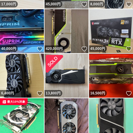
いいね！
17,000
円
45,000
円
8,000
円
いいね！
いいね！
40,000
円
420,000
円
45,000
円
いいね！
6,400
円
13,800
円
16,500
円
最大10%対象