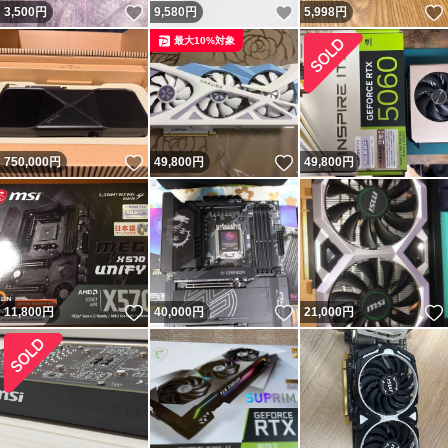
いいね！
いいね！
3,500
円
9,580
円
5,998
円
最大10%対象
いいね！
いいね！
750,000
円
49,800
円
49,800
円
いいね！
いいね！
11,800
円
40,000
円
21,000
円