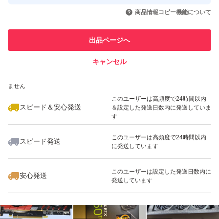
取引実績◯+
いいね！
いいね！
38,000
円
28,000
円
58,000
円
引を完了させた実績があります
商品情報コピー機能について
このユーザーは他フリマサービス
他フリマ実績◯+
出品ページへ
での取引実績があります
キャンセル
スピード&安心発送
いいね！
17,500
※このバッジは実績に基づく表示であり、発送を保証しているものではあり
円
39,980
円
52,000
円
ません
このユーザーは高頻度で24時間以内
スピード＆安心発送
＆設定した発送日数内に発送していま
す
このユーザーは高頻度で24時間以内
スピード発送
に発送しています
いいね！
いいね！
16,800
円
38,000
円
3,500
円
最大10%対象
このユーザーは設定した発送日数内に
安心発送
発送しています